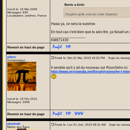
Berric a écrit:
Inscrit le: 16 Mar 2009
Messages: 636
J'espère qu'ils vont en créer d'autres!
Localisation: yvelines, France
Haaa ça, ce sera la surprise.
En tout cas c'est bien que tu aies fini, ça faisait 
_________________
KI#871430
Revenir en haut de page
piboc
Posté le: Dim 31 Mai, 2015 19:23 PM
Sujet du messa
Conservateur
Il semble qu'il y ait du nouveau sur RoonSehv ici:
http://www.mystpedia.net/forum/roonsehv-l-int
Inscrit le: 19 Fév 2010
Messages: 2408
Revenir en haut de page
janeerah
Posté le: Lun 01 Juin, 2015 08:31 AM
Sujet du messa
Maître des Âges