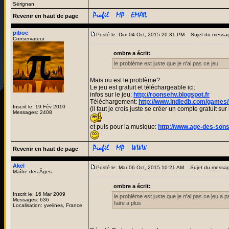
Sérignan
Revenir en haut de page
piboc
Posté le: Dim 04 Oct, 2015 20:31 PM
Sujet du messa
Conservateur
ombre a écrit:
le problème est juste que je n'ai pas ce jeu
Mais ou est le problème?
Le jeu est gratuit et téléchargeable ici:
infos sur le jeu:
http://roonsehv.blogspot.fr
Téléchargement:
http://www.indiedb.com/games/
Inscrit le: 19 Fév 2010
(il faut je crois juste se créer un compte gratuit su
Messages: 2408
et puis pour la musique:
http://www.age-des-son
Revenir en haut de page
Akel
Posté le: Mar 06 Oct, 2015 10:21 AM
Sujet du messag
Maître des Âges
ombre a écrit:
Inscrit le: 16 Mar 2009
le problème est juste que je n'ai pas ce jeu a p
Messages: 636
faire a plus
Localisation: yvelines, France