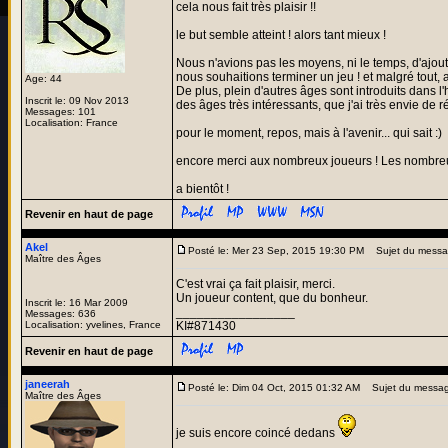
cela nous fait très plaisir !!
le but semble atteint ! alors tant mieux !
Nous n'avions pas les moyens, ni le temps, d'ajout
nous souhaitions terminer un jeu ! et malgré tout, a
Age: 44
De plus, plein d'autres âges sont introduits dans l'
Inscrit le: 09 Nov 2013
des âges très intéressants, que j'ai très envie de ré
Messages: 101
Localisation: France
pour le moment, repos, mais à l'avenir... qui sait :)
encore merci aux nombreux joueurs ! Les nombreux p
a bientôt !
Revenir en haut de page
Akel
Posté le: Mer 23 Sep, 2015 19:30 PM
Sujet du messa
Maître des Âges
C'est vrai ça fait plaisir, merci.
Un joueur content, que du bonheur.
Inscrit le: 16 Mar 2009
_________________
Messages: 636
Localisation: yvelines, France
KI#871430
Revenir en haut de page
janeerah
Posté le: Dim 04 Oct, 2015 01:32 AM
Sujet du messag
Maître des Âges
je suis encore coincé dedans