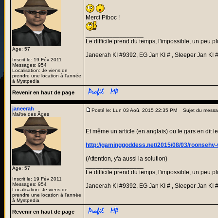
Merci Piboc !
_________________
Le difficile prend du temps, l'impossible, un peu pl
Age: 57
Janeerah KI #9392, EG Jan KI # , Sleeper Jan KI 
Inscrit le: 19 Fév 2011
Messages: 954
Localisation: Je viens de
prendre une location à l'année
à Mystpedia
Revenir en haut de page
janeerah
Posté le: Lun 03 Aoû, 2015 22:35 PM
Sujet du messa
Maître des Âges
Et même un article (en anglais) ou le gars en dit 
http://gaminggoddess.net/2015/08/03/roonsehv
(Attention, y'a aussi la solution)
_________________
Age: 57
Le difficile prend du temps, l'impossible, un peu pl
Inscrit le: 19 Fév 2011
Messages: 954
Janeerah KI #9392, EG Jan KI # , Sleeper Jan KI 
Localisation: Je viens de
prendre une location à l'année
à Mystpedia
Revenir en haut de page