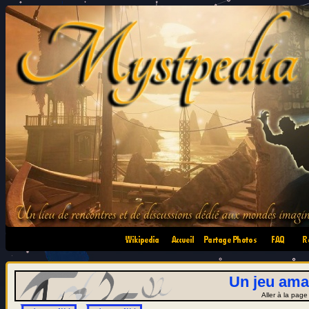
•
•
•
•
Un jeu ama
Aller à la pag