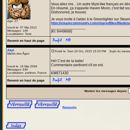
Vous allez rire... Un autre Myst-like français en 
En résumé, ça s'appelle Haven Moon, c'est fait so
Dishonored, je trouve)
Je vous invite à l'aider à le Greenlighter sur Steam
Age: 27
http://steamcommunity.com/sharedfiles/filedet
_________________
Inscrit le: 07 Mai 2012
Messages: 148
[KI: 8449668]
Localisation: Terre
Revenir en haut de page
Akel
Posté le: Sam 10 Oct, 2015 15:23 PM
Sujet du messa
Maître des Âges
Hé! C'est de la balle!
Commentaire pertinent s'il en est.
Inscrit le: 16 Mar 2009
_________________
Messages: 636
Localisation: yvelines, France
KI#871430
Revenir en haut de page
Montrer les messages depuis:
Roonsehv