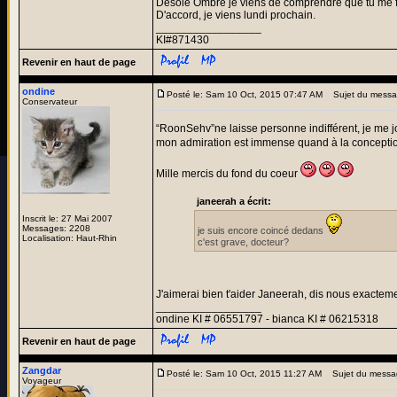
Désolé Ombre je viens de comprendre que tu me fai
D'accord, je viens lundi prochain.
_________________
KI#871430
Revenir en haut de page
ondine
Posté le: Sam 10 Oct, 2015 07:47 AM
Sujet du messa
Conservateur
“RoonSehv”ne laisse personne indifférent, je me j
mon admiration est immense quand à la concepti
Mille mercis du fond du coeur
janeerah a écrit:
Inscrit le: 27 Mai 2007
Messages: 2208
je suis encore coincé dedans
Localisation: Haut-Rhin
c'est grave, docteur?
J'aimerai bien t'aider Janeerah, dis nous exactem
_________________
ondine KI # 06551797 - bianca KI # 06215318
Revenir en haut de page
Zangdar
Posté le: Sam 10 Oct, 2015 11:27 AM
Sujet du messa
Voyageur