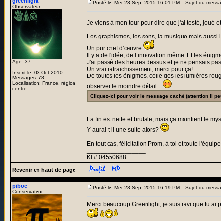
greenlight
Posté le: Mer 23 Sep, 2015 16:01 PM
Sujet du messa
Observateur
Je viens à mon tour pour dire que j'ai testé, joué et
Les graphismes, les sons, la musique mais aussi l
Un pur chef d’œuvre
Il y a de l'idée, de l’innovation même. Et les énig
Age: 37
J'ai passé des heures dessus et je ne pensais pas 
Un vrai rafraichissement, merci pour ça!
Inscrit le: 03 Oct 2010
De toutes les énigmes, celle des les lumières rouge
Messages: 78
Localisation: France, région
observer le moindre détail...
centre
Cliquez-ici pour voir le message caché (attention il pe
La fin est nette et brutale, mais ça maintient le mys
Y aurai-t-il une suite alors?
En tout cas, félicitation Prom, à toi et toute l'équip
_________________
KI # 04550688
Revenir en haut de page
piboc
Posté le: Mer 23 Sep, 2015 16:19 PM
Sujet du messa
Conservateur
Merci beaucoup Greenlight, je suis ravi que tu ai