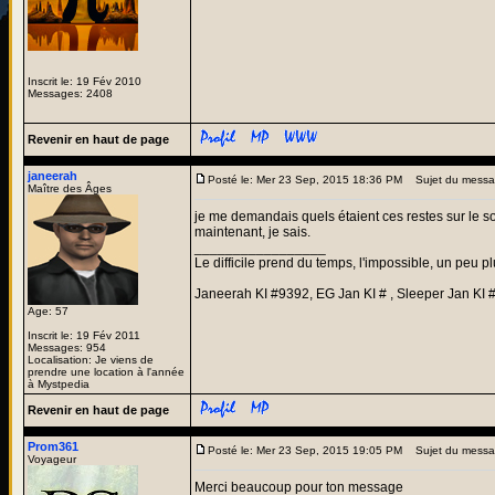
Inscrit le: 19 Fév 2010
Messages: 2408
Revenir en haut de page
janeerah
Posté le: Mer 23 Sep, 2015 18:36 PM
Sujet du messa
Maître des Âges
je me demandais quels étaient ces restes sur le sol
maintenant, je sais.
_________________
Le difficile prend du temps, l'impossible, un peu pl
Janeerah KI #9392, EG Jan KI # , Sleeper Jan KI 
Age: 57
Inscrit le: 19 Fév 2011
Messages: 954
Localisation: Je viens de
prendre une location à l'année
à Mystpedia
Revenir en haut de page
Prom361
Posté le: Mer 23 Sep, 2015 19:05 PM
Sujet du messa
Voyageur
Merci beaucoup pour ton message