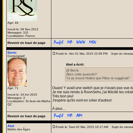
Age: 44
Inscrit le: 09 Nov 2013
Messages: 101
Localisation: France
Revenir en haut de page
Berric
Posté le: Ven 01 Mai, 2015 22:08 PM
Sujet du messa
Contemplatif
Akel a écrit:
@ Berric
Alors cette avancée?
Tu as trouvé l'indice que Piboc te suggérait?
Ouais! Y avait une switch que je n'avais pas vue d
Age: 71
Je me suis rendu à RoonSehv, j'ai félicité les créat
Inscrit le: 24 Avr 2015
Très bon jeu!
Messages: 3
J'espère qu'ils vont en créer d'autres!
Localisation: St-Jean-de-Matha
QC
À plus...
Revenir en haut de page
Akel
Posté le: Sam 02 Mai, 2015 10:17 AM
Sujet du mess
Maître des Âges