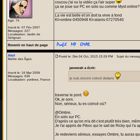
coucou j'ai vu la vidéo ça l'air super
ça se joue sur PC en solo ou comme Myst online?
_________________
La vie est belle et on doit la vivre à fond
KI=ombre-0450948 KI=alanis-07270540
Age: 74
Inscrit le: 07 Fév 2007
Messages: 227
Localisation: Jardin de
Sérignan
Revenir en haut de page
Akel
Posté le: Dim 04 Oct, 2015 15:29 PM
Sujet du messa
Maître des Âges
janeerah a écrit:
Inscrit le: 16 Mar 2009
Messages: 636
je suis encore coincé dedans
Localisation: yvelines, France
traverse le pont.
Ok, je sors.
Non, sérieux, tu es coincé où?
@Ombre,
En solo sur PC.
D'après ce qu'on m'a dit c'est plutôt très bien, mêm
Je l'ai appris de Piboc qui le sait de Ricky qui l'a a
Je redeviens sérieux, essayes Ombre, tu auras que
_________________