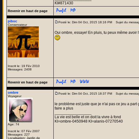
KI#871430
Revenir en haut de page
piboc
Posté le: Dim 04 Oct, 2015 18:16 PM
Sujet du messa
Conservateur
Oui ombre, essaye! En pluis, tu peux même avoir l
Inscrit le: 19 Fév 2010
Messages: 2408
Revenir en haut de page
ombre
Posté le: Dim 04 Oct, 2015 18:37 PM
Sujet du messa
Voyageur
le problème est juste que je n'ai pas ce jeu a part 
faire a plus
_________________
La vie est belle et on doit la vivre à fond
KI=ombre-0450948 KI=alanis-07270540
Age: 74
Inscrit le: 07 Fév 2007
Messages: 227
Localisation: Jardin de