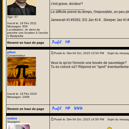
c'est grave, docteur?
_________________
Le difficile prend du temps, l'impossible, un peu pl
Age: 57
Janeerah KI #9392, EG Jan KI # , Sleeper Jan KI 
Inscrit le: 19 Fév 2011
Messages: 954
Localisation: Je viens de
prendre une location à l'année
à Mystpedia
Revenir en haut de page
piboc
Posté le: Dim 04 Oct, 2015 13:54 PM
Sujet du messa
Conservateur
Veux tu qu'on t'envoie une bouée de sauvetage?
Tu es coincé où? Répond en "spoil" éventuellemen
Inscrit le: 19 Fév 2010
Messages: 2408
Revenir en haut de page
ombre
Posté le: Dim 04 Oct, 2015 14:50 PM
Sujet du messa
Voyageur