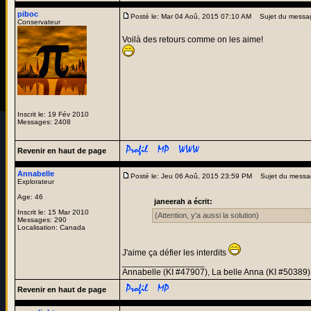
piboc
Posté le: Mar 04 Aoû, 2015 07:10 AM
Sujet du messa
Conservateur
Voilà des retours comme on les aime!
Inscrit le: 19 Fév 2010
Messages: 2408
Revenir en haut de page
Annabelle
Posté le: Jeu 06 Aoû, 2015 23:59 PM
Sujet du messa
Explorateur
Age: 46
janeerah a écrit:
Inscrit le: 15 Mar 2010
(Attention, y'a aussi la solution)
Messages: 290
Localisation: Canada
J'aime ça défier les interdits
_________________
Annabelle (KI #47907), La belle Anna (KI #50389)
Revenir en haut de page