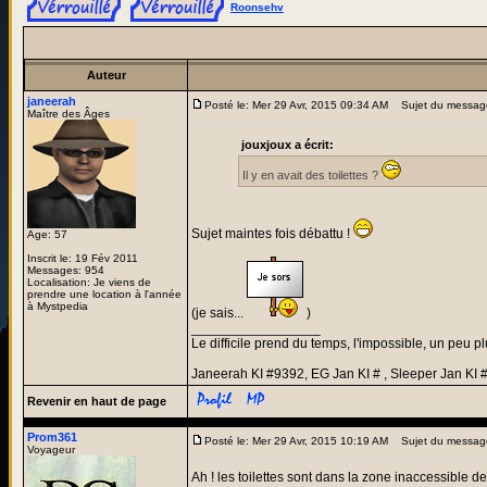
Roonsehv
Auteur
janeerah
Posté le: Mer 29 Avr, 2015 09:34 AM
Sujet du messag
Maître des Âges
jouxjoux a écrit:
Il y en avait des toilettes ?
Sujet maintes fois débattu !
Age: 57
Inscrit le: 19 Fév 2011
Messages: 954
Localisation: Je viens de
prendre une location à l'année
à Mystpedia
(je sais...
)
_________________
Le difficile prend du temps, l'impossible, un peu pl
Janeerah KI #9392, EG Jan KI # , Sleeper Jan KI 
Revenir en haut de page
Prom361
Posté le: Mer 29 Avr, 2015 10:19 AM
Sujet du messag
Voyageur
Ah ! les toilettes sont dans la zone inaccessible der