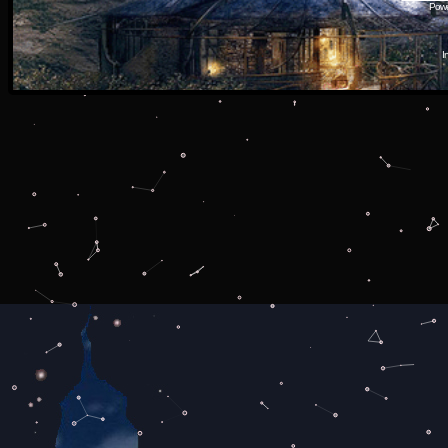
Powe
I