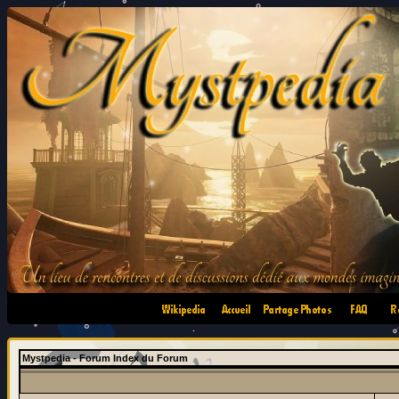
•
•
•
•
Mystpedia - Forum Index du Forum