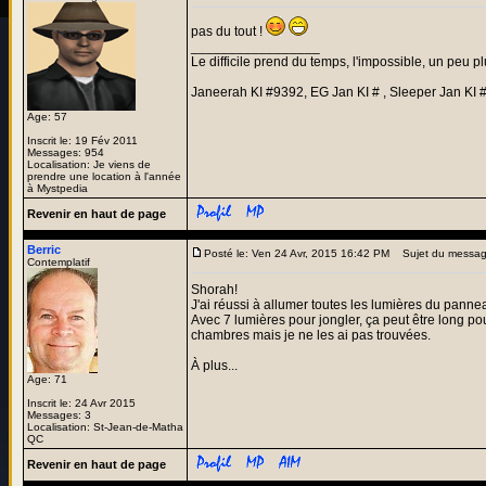
pas du tout !
_________________
Le difficile prend du temps, l'impossible, un peu pl
Janeerah KI #9392, EG Jan KI # , Sleeper Jan KI 
Age: 57
Inscrit le: 19 Fév 2011
Messages: 954
Localisation: Je viens de
prendre une location à l'année
à Mystpedia
Revenir en haut de page
Berric
Posté le: Ven 24 Avr, 2015 16:42 PM
Sujet du messa
Contemplatif
Shorah!
J'ai réussi à allumer toutes les lumières du pannea
Avec 7 lumières pour jongler, ça peut être long po
chambres mais je ne les ai pas trouvées.
À plus...
Age: 71
Inscrit le: 24 Avr 2015
Messages: 3
Localisation: St-Jean-de-Matha
QC
Revenir en haut de page