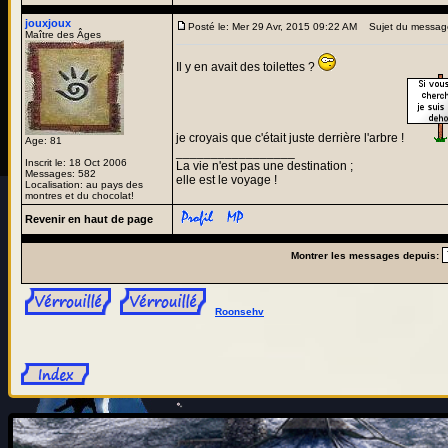
jouxjoux
Posté le: Mer 29 Avr, 2015 09:22 AM
Sujet du messag
Maître des Âges
Il y en avait des toilettes ?
je croyais que c'était juste derrière l'arbre !
Age: 81
_________________
Inscrit le: 18 Oct 2006
La vie n'est pas une destination ;
Messages: 582
elle est le voyage !
Localisation: au pays des
montres et du chocolat!
Revenir en haut de page
Montrer les messages depuis:
Roonsehv