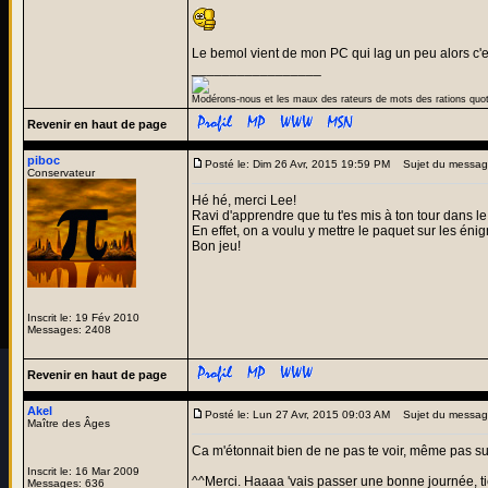
Le bemol vient de mon PC qui lag un peu alors c'es
_________________
Modérons-nous et les maux des rateurs de mots des rations quo
Revenir en haut de page
piboc
Posté le: Dim 26 Avr, 2015 19:59 PM
Sujet du messag
Conservateur
Hé hé, merci Lee!
Ravi d'apprendre que tu t'es mis à ton tour dans le
En effet, on a voulu y mettre le paquet sur les éni
Bon jeu!
Inscrit le: 19 Fév 2010
Messages: 2408
Revenir en haut de page
Akel
Posté le: Lun 27 Avr, 2015 09:03 AM
Sujet du messag
Maître des Âges
Ca m'étonnait bien de ne pas te voir, même pas s
Inscrit le: 16 Mar 2009
^^Merci. Haaaa 'vais passer une bonne journée, ti
Messages: 636