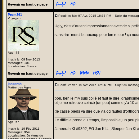
Revenir en haut de page
Prom361
Posté le: Mar 07 Avr, 2015 16:35 PM
Sujet du messag
Voyageur
Ugly, c'est d'autant impressionnant avec de si pet
sans rire: merci beaucoup pour ton retour ! ça nous f
Age: 44
Inscrit le: 09 Nov 2013
Messages: 101
Localisation: France
Revenir en haut de page
janeerah
Posté le: Ven 10 Avr, 2015 12:16 PM
Sujet du messag
Maître des Âges
bon, ben je m'y suis collé et faut le dire, graphism
et je me retrouve coincé (un peu) comme y'a 10 ans
(le casse pieds va dire que y'a qq fautes d'orthogr
_________________
Le difficile prend du temps, l'impossible, un peu pl
Age: 57
Janeerah KI #9392, EG Jan KI # , Sleeper Jan KI 
Inscrit le: 19 Fév 2011
Messages: 954
Localisation: Je viens de
prendre une location à l'année