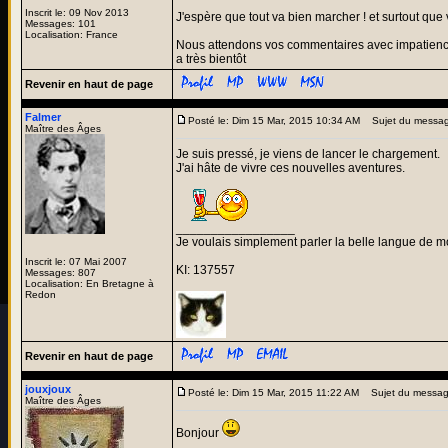
Inscrit le: 09 Nov 2013
J'espère que tout va bien marcher ! et surtout que
Messages: 101
Localisation: France
Nous attendons vos commentaires avec impatienc
a très bientôt
Revenir en haut de page
Falmer
Posté le: Dim 15 Mar, 2015 10:34 AM
Sujet du messag
Maître des Âges
Je suis pressé, je viens de lancer le chargement.
J'ai hâte de vivre ces nouvelles aventures.
_________________
Je voulais simplement parler la belle langue de m
Inscrit le: 07 Mai 2007
KI: 137557
Messages: 807
Localisation: En Bretagne à
Redon
Revenir en haut de page
jouxjoux
Posté le: Dim 15 Mar, 2015 11:22 AM
Sujet du messag
Maître des Âges
Bonjour