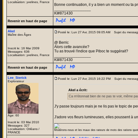
Localisation: yvelines, France
Bonne continuation, il y a bien un moment ou ta pr
_________________
KI#871430
Revenir en haut de page
Akel
Posté le: Lun 27 Avr, 2015 09:05 AM
Sujet du messa
Maître des Âges
@ Berric
Alors cette avancée?
Inscrit le: 16 Mar 2009
Tu as trouvé l'indice que Piboc te suggérait?
Messages: 636
Localisation: yvelines, France
_________________
KI#871430
Revenir en haut de page
Lee_Sterick
Posté le: Lun 27 Avr, 2015 16:22 PM
Sujet du messag
Explorateur
Akel a écrit:
Ca m'étonnait bien de ne pas te voir, même pa
J'y passe toujours mais je ne lis pas le topic de pe
Age: 60
J'adore vos fleurs lumineuses, elles poussent à une 
_________________
Inscrit le: 03 Mai 2010
Messages: 327
Localisation: Orléans /
Modérons-nous et les maux des rateurs de mots des rations quo
FRANCE