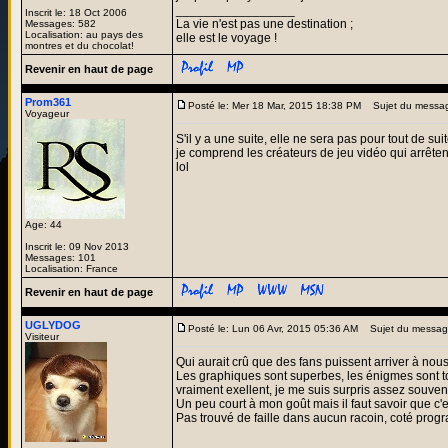
_________________
Inscrit le: 18 Oct 2006
La vie n'est pas une destination ;
Messages: 582
Localisation: au pays des
elle est le voyage !
montres et du chocolat!
Revenir en haut de page
Prom361
Posté le: Mer 18 Mar, 2015 18:38 PM
Sujet du messa
Voyageur
S'il y a une suite, elle ne sera pas pour tout de suit
je comprend les créateurs de jeu vidéo qui arrête
lol
Age: 44
Inscrit le: 09 Nov 2013
Messages: 101
Localisation: France
Revenir en haut de page
UGLYDOG
Posté le: Lun 06 Avr, 2015 05:36 AM
Sujet du messa
Visiteur
Qui aurait crû que des fans puissent arriver à nou
Les graphiques sont superbes, les énigmes sont tout
vraiment exellent, je me suis surpris assez souvent
Un peu court à mon goût mais il faut savoir que c'e
Pas trouvé de faille dans aucun racoin, coté progr