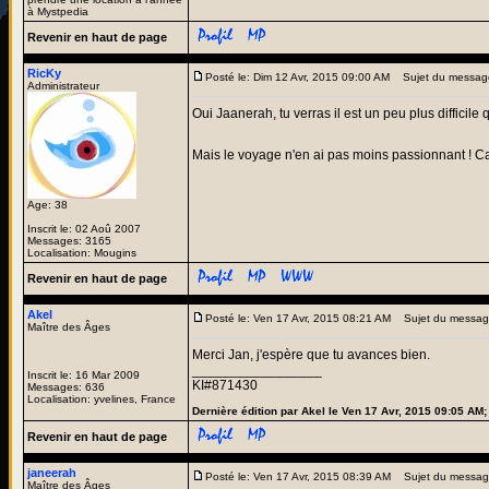
à Mystpedia
Revenir en haut de page
RicKy
Posté le: Dim 12 Avr, 2015 09:00 AM
Sujet du messag
Administrateur
Oui Jaanerah, tu verras il est un peu plus difficile
Mais le voyage n'en ai pas moins passionnant ! Ca
Age: 38
Inscrit le: 02 Aoû 2007
Messages: 3165
Localisation: Mougins
Revenir en haut de page
Akel
Posté le: Ven 17 Avr, 2015 08:21 AM
Sujet du messag
Maître des Âges
Merci Jan, j'espère que tu avances bien.
_________________
Inscrit le: 16 Mar 2009
KI#871430
Messages: 636
Localisation: yvelines, France
Dernière édition par Akel le Ven 17 Avr, 2015 09:05 AM; 
Revenir en haut de page
janeerah
Posté le: Ven 17 Avr, 2015 08:39 AM
Sujet du messag
Maître des Âges