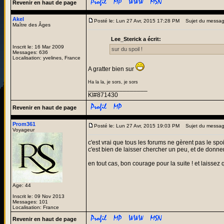
Revenir en haut de page
Akel
Posté le: Lun 27 Avr, 2015 17:28 PM
Sujet du messag
Maître des Âges
Lee_Sterick a écrit:
Inscrit le: 16 Mar 2009
sur du spoil !
Messages: 636
Localisation: yvelines, France
A gratter bien sur
Ha la la, je sors, je sors
_________________
KI#871430
Revenir en haut de page
Prom361
Posté le: Lun 27 Avr, 2015 19:03 PM
Sujet du messag
Voyageur
c'est vrai que tous les forums ne gèrent pas le sp
c'est bien de laisser chercher un peu, et de donner
en tout cas, bon courage pour la suite ! et laissez 
Age: 44
Inscrit le: 09 Nov 2013
Messages: 101
Localisation: France
Revenir en haut de page