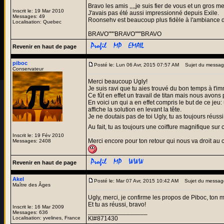
Bravo les amis ,,,,je suis fier de vous et un gros m
Inscrit le: 19 Mar 2010
J'avais pas été aussi impressionné depuis Exile.
Messages: 49
Roonsehv est beaucoup plus fidèle à l'ambiance 
Localisation: Quebec
BRAVO"""BRAVO"""BRAVO
Revenir en haut de page
piboc
Posté le: Lun 06 Avr, 2015 07:57 AM
Sujet du messag
Conservateur
Merci beaucoup Ugly!
Je suis ravi que tu aies trouvé du bon temps à t
Ce fût en effet un travail de titan mais nous avon
En voici un qui a en effet compris le but de ce jeu
affiche la solution en levant la tête.
Je ne doutais pas de toi Ugly, tu as toujours réussi
Au fait, tu as toujours une coiffure magnifique sur 
Inscrit le: 19 Fév 2010
Merci encore pour ton retour qui nous va droit au 
Messages: 2408
Revenir en haut de page
Akel
Posté le: Mar 07 Avr, 2015 10:42 AM
Sujet du messag
Maître des Âges
Ugly, merci, je confirme les propos de Piboc, ton
Et tu as réussi, bravo!
Inscrit le: 16 Mar 2009
_________________
Messages: 636
Localisation: yvelines, France
KI#871430