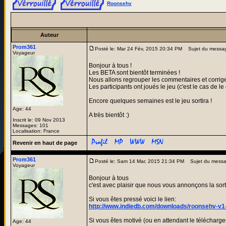
Roonsehv
Auteur
Prom361
Posté le: Mar 24 Fév, 2015 20:34 PM
Sujet du messa
Voyageur
Bonjour à tous !
Les BETA sont bientôt terminées !
Nous allons regrouper les commentaires et corri
Les participants ont joués le jeu (c'est le cas de l
Encore quelques semaines est le jeu sortira !
Age: 44
A très bientôt :)
Inscrit le: 09 Nov 2013
Messages: 101
Localisation: France
Revenir en haut de page
Prom361
Posté le: Sam 14 Mar, 2015 21:34 PM
Sujet du messa
Voyageur
Bonjour à tous
c'est avec plaisir que nous vous annonçons la sor
Si vous êtes pressé voici le lien:
http://www.indiedb.com/downloads/roonsehv-v1
Si vous êtes motivé (ou en attendant le télécharg
Age: 44