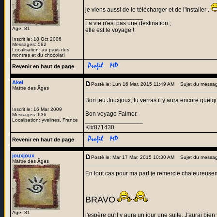
je viens aussi de le télécharger et de l'installer .
_________________
La vie n'est pas une destination ;
Age: 81
elle est le voyage !
Inscrit le: 18 Oct 2006
Messages: 582
Localisation: au pays des
montres et du chocolat!
Revenir en haut de page
Akel
Posté le: Lun 16 Mar, 2015 11:49 AM
Sujet du messag
Maître des Âges
Bon jeu Jouxjoux, tu verras il y aura encore quelqu
Inscrit le: 16 Mar 2009
Bon voyage Falmer.
Messages: 636
Localisation: yvelines, France
_________________
KI#871430
Revenir en haut de page
jouxjoux
Posté le: Mar 17 Mar, 2015 10:30 AM
Sujet du messag
Maître des Âges
En tout cas pour ma part je remercie chaleureuseme
BRAVO
Age: 81
j'espère qu'il y aura un jour une suite. J'aurai bie