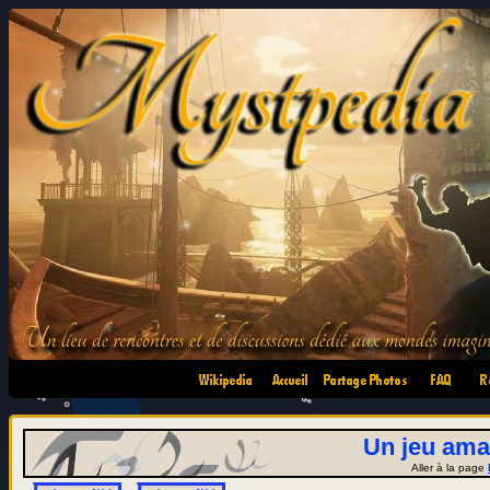
•
•
•
•
Un jeu ama
Aller à la page