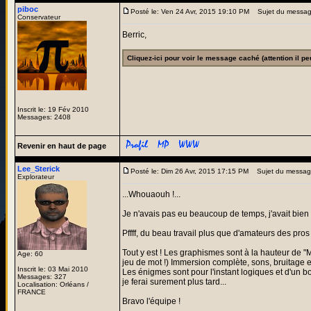
piboc
Posté le: Ven 24 Avr, 2015 19:10 PM
Sujet du messag
Conservateur
Berric,
Cliquez-ici pour voir le message caché (attention il pe
Inscrit le: 19 Fév 2010
Messages: 2408
Revenir en haut de page
Lee_Sterick
Posté le: Dim 26 Avr, 2015 17:15 PM
Sujet du messag
Explorateur
...Whouaouh !...
Je n'avais pas eu beaucoup de temps, j'avait bien 
Pffff, du beau travail plus que d'amateurs des pros 
Tout y est ! Les graphismes sont à la hauteur de 
Age: 60
jeu de mot !) Immersion complète, sons, bruitage 
Inscrit le: 03 Mai 2010
Les énigmes sont pour l'instant logiques et d'un b
Messages: 327
je ferai surement plus tard...
Localisation: Orléans /
FRANCE
Bravo l'équipe !