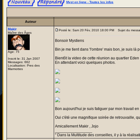
Myst en ligne - Toutes les infos
Auteur
Makir
Posté le: Sam 20 Fév, 2010 18:00 PM
Sujet du messa
Maître des Âges
Bonsoir Mystiens
Bin je me tient dans 'l'ombre' mais bon, je suis l
Age: 75
Bientôt la video de cette réunion au quartier Eden 
Inscrit le: 31 Jan 2007
Messages: 662
En attendant voici quelques photos.
Localisation: Pres des
Marmottes
Bon aujourd'hui je suis fatiguer par mon travail en
Oui c'été une magnifique soirée de retrouvaille, qua
Amicallement Makir , Jojo
_________________
" Dans la Multitude des conseilles, il y à la réalisat