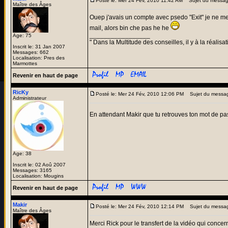
Posté le: Mer 24 Fév, 2010 11:42 AM
Sujet du messag
Maître des Âges
Ouep j'avais un compte avec psedo "Exit" je ne me
mail, alors bin che pas he he
_________________
Age: 75
" Dans la Multitude des conseilles, il y à la réalisat
Inscrit le: 31 Jan 2007
Messages: 662
Localisation: Pres des
Marmottes
Revenir en haut de page
RicKy
Posté le: Mer 24 Fév, 2010 12:06 PM
Sujet du messa
Administrateur
En attendant Makir que tu retrouves ton mot de pas
Age: 38
Inscrit le: 02 Aoû 2007
Messages: 3165
Localisation: Mougins
Revenir en haut de page
Makir
Posté le: Mer 24 Fév, 2010 12:14 PM
Sujet du messa
Maître des Âges
Merci Rick pour le transfert de la vidéo qui conc