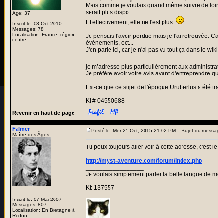
Mais comme je voulais quand même suivre de loin ce
serait plus dispo.
Age: 37
Et effectivement, elle ne l'est plus.
Inscrit le: 03 Oct 2010
Messages: 78
Localisation: France, région
Je pensais l'avoir perdue mais je l'ai retrouvée. Ca
centre
événements, ect...
J'en parle ici, car je n'ai pas vu tout ça dans le wiki
je m’adresse plus particulièrement aux administrat
Je préfère avoir votre avis avant d'entreprendre qu
Est-ce que ce sujet de l'époque Uruberlus a été t
_________________
KI # 04550688
Revenir en haut de page
Falmer
Posté le: Mer 21 Oct, 2015 21:02 PM
Sujet du messa
Maître des Âges
Tu peux toujours aller voir à cette adresse, c'est 
http://myst-aventure.com/forum/index.php
_________________
Je voulais simplement parler la belle langue de m
KI: 137557
Inscrit le: 07 Mai 2007
Messages: 807
Localisation: En Bretagne à
Redon