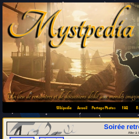
•
•
•
•
Soirée ret
Aller à