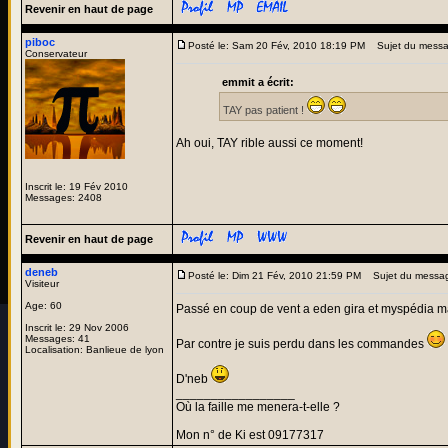
Revenir en haut de page
piboc
Posté le: Sam 20 Fév, 2010 18:19 PM
Sujet du messa
Conservateur
emmit a écrit:
TAY pas patient !
Ah oui, TAY rible aussi ce moment!
Inscrit le: 19 Fév 2010
Messages: 2408
Revenir en haut de page
deneb
Posté le: Dim 21 Fév, 2010 21:59 PM
Sujet du messa
Visiteur
Age: 60
Passé en coup de vent a eden gira et myspédia ma
Inscrit le: 29 Nov 2006
Messages: 41
Par contre je suis perdu dans les commandes
Localisation: Banlieue de lyon
D'neb
_________________
Où la faille me menera-t-elle ?
Mon n° de Ki est 09177317