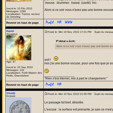
:mouse: :drummer: :hawai: (santé) :hic:
Inscrit le: 10 Fév 2010
Alors si ce soir vous n'avez pas une bonne excuse p
Messages: 1298
Localisation: Trantor, secteur
de Streeling
Revenir en haut de page
Nariel
Posté le: Mer 10 Nov, 2010 17:31 PM
Sujet du messa
Voyageur
P'skhal a écrit:
Alors si ce soir vous n'avez pas une bonne exc
snif !
Age: 37
moi j'ai une bonne excuse, pour une fois que je so
Inscrit le: 20 Sep 2010
Messages: 142
Localisation: Forêt Maison des
_________________
Petits, Gwendalavir
"Rien n'est éternel, mis à part le changement."
Revenir en haut de page
Gbadji
Posté le: Mer 10 Nov, 2010 21:06 PM
Sujet du messa
Ecrivain
Le passage fut bref, désolée.
L'excuse : la surface est prenante, je sais ce n'e