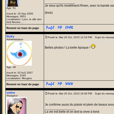
_________________
Je veux qu'ils modélisent Riven, avec la bande son
Age: 51
(livre)
Inscrit le: 19 Sep 2006
Messages: 3851
Localisation: Lyon, la ville des
trois fleuves ...
Revenir en haut de page
RicKy
Posté le: Mar 20 Oct, 2015 12:19 PM
Sujet du messa
Administrateur
Belles photos ! La belle époque !
Age: 38
Inscrit le: 02 Aoû 2007
Messages: 3165
Localisation: Mougins
Revenir en haut de page
ombre
Posté le: Mar 20 Oct, 2015 16:49 PM
Sujet du messa
Voyageur
Je confirme aussi du plaisir et plein de beaux sou
_________________
La vie est belle et on doit la vivre à fond