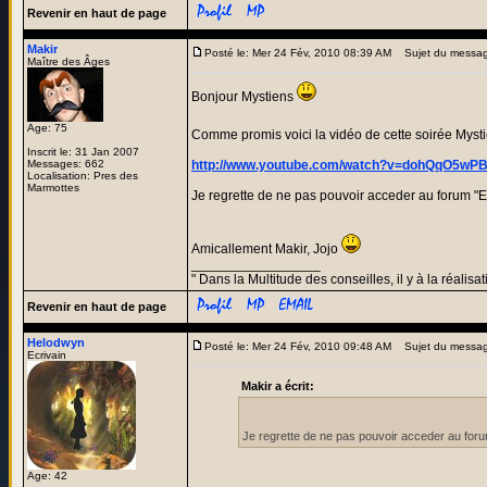
Revenir en haut de page
Makir
Posté le: Mer 24 Fév, 2010 08:39 AM
Sujet du messag
Maître des Âges
Bonjour Mystiens
Age: 75
Comme promis voici la vidéo de cette soirée Myst
Inscrit le: 31 Jan 2007
Messages: 662
http://www.youtube.com/watch?v=dohQqO5wP
Localisation: Pres des
Marmottes
Je regrette de ne pas pouvoir acceder au forum "Ed
Amicallement Makir, Jojo
_________________
" Dans la Multitude des conseilles, il y à la réalisat
Revenir en haut de page
Helodwyn
Posté le: Mer 24 Fév, 2010 09:48 AM
Sujet du messag
Ecrivain
Makir a écrit:
Je regrette de ne pas pouvoir acceder au forum
Age: 42