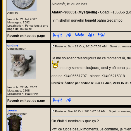
A bientôt, ici ou en bas.
_________________
Alatan=900051 (Mystpedia)
- Gbadji=135356 (Ed
Age: 60
Inscrit le: 21 Juil 2007
.Yim shehm gorvehn tomeht pahm t'regahlpo
Messages: 1582
Localisation: Fonsorbes a une
page de Toulouse
Revenir en haut de page
ondine
Posté le: Sam 17 Oct, 2015 07:58 AM
Sujet du messa
Conservateur
Je me souviendrais toujours de ce moments là, de l
nous y sommes toujours, c'est-y pô beau ç
_________________
ondine KI # 06551797 - bianca KI # 06215318
Dernière édition par ondine le Lun 17 Juin, 2019 07:31 A
Inscrit le: 27 Mai 2007
Messages: 2208
Localisation: Haut-Rhin
Revenir en haut de page
zoorin
Posté le: Mar 20 Oct, 2015 07:44 AM
Sujet du messag
Administrateur
On était si nombreux que ça ?
Pfff, ce fut de beaux moments. Je confirme, je m'