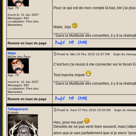
Pour ce qui est de mon compte là bas, bin j'ai plus
Age: 75
Inscrit le: 31 Jan 2007
Messages: 662
Localisation: Pres des
Marmottes
Makir, Jojo
_________________
" Dans la Multitude des conseilles, il y à la réalisat
Revenir en haut de page
Makir
Posté le: Mer 24 Fév, 2010 12:37 PM
Sujet du messa
Maître des Âges
C'est bon j'ai réussi à me connecter sur le forum E
Tout marche impek
Age: 75
_________________
Inscrit le: 31 Jan 2007
" Dans la Multitude des conseilles, il y à la réalisat
Messages: 662
Localisation: Pres des
Marmottes
Revenir en haut de page
TeNagamaris
Posté le: Sam 27 Fév, 2010 10:33 AM
Sujet du messa
Ecrivain
Heu, pour ma part
Désolée de ne pas venir bien souvent, mais j'attends
alors que je sais parfaitement que si je viens "po