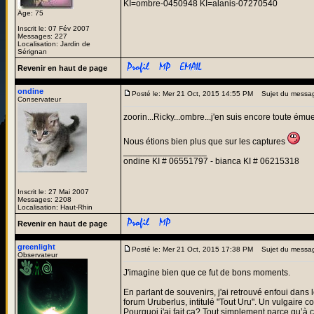
KI=ombre-0450948 KI=alanis-07270540
Age: 75
Inscrit le: 07 Fév 2007
Messages: 227
Localisation: Jardin de
Sérignan
Revenir en haut de page
ondine
Posté le: Mer 21 Oct, 2015 14:55 PM
Sujet du messa
Conservateur
zoorin...Ricky...ombre...j'en suis encore toute ém
Nous étions bien plus que sur les captures
_________________
ondine KI # 06551797 - bianca KI # 06215318
Inscrit le: 27 Mai 2007
Messages: 2208
Localisation: Haut-Rhin
Revenir en haut de page
greenlight
Posté le: Mer 21 Oct, 2015 17:38 PM
Sujet du messa
Observateur
J'imagine bien que ce fut de bons moments.
En parlant de souvenirs, j'ai retrouvé enfoui dan
forum Uruberlus, intitulé "Tout Uru". Un vulgaire co
Pourquoi j'ai fait ça? Tout simplement parce qu’à 