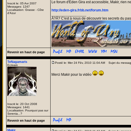
Le forum d'Eden Gira est accessible, Makir, rien n
Inscrit le: 05 Avr 2007
Messages: 1247
Localisation: Grasse - Côte
http://eden-gira.frbb.net/forum.htm
d'Azur
_________________
Â?Â? C'est à nous de découvrir les secrets du pas
Revenir en haut de page
TeNagamaris
Posté le: Mer 24 Fév, 2010 11:04 AM
Sujet du messag
Ecrivain
Merci Makir pour la vidéo
Inscrit le: 20 Oct 2008
Messages: 1441
Localisation: Pourquoi pas sur
Serenia...?
Revenir en haut de page
Makir