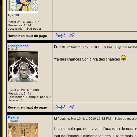
Age: 39
Inscrit le: 14 Jan 2007
Messages: 1024
Localisation: Sud ouest
Revenir en haut de page
TeNagamaris
Posté le: Sam 27 Fév, 2010 13:25 PM
Sujet du messa
Ecrivain
Y'a des chances Sonic, y'a des chances
Inscrit le: 20 Oct 2008
Messages: 1441
Localisation: Pourquoi pas sur
Serenia...?
Revenir en haut de page
P'skhal
Posté le: Mer 10 Nov, 2010 16:22 PM
Sujet du messa
Ecrivain
Il me semble que nous avons l'occasion de nous réu
jour de l'imageur, alimentation des jeux de mots la