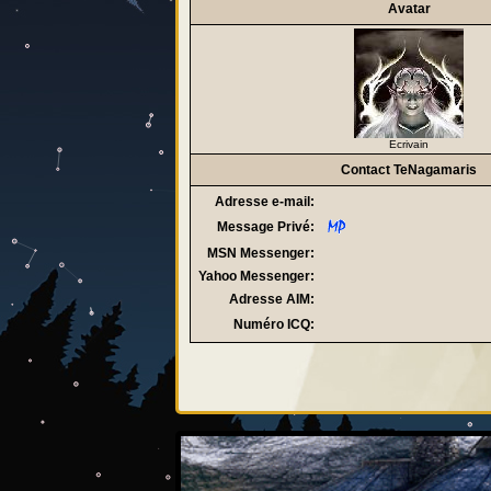
Avatar
Ecrivain
Contact TeNagamaris
Adresse e-mail:
Message Privé:
MSN Messenger:
Yahoo Messenger:
Adresse AIM:
Numéro ICQ: