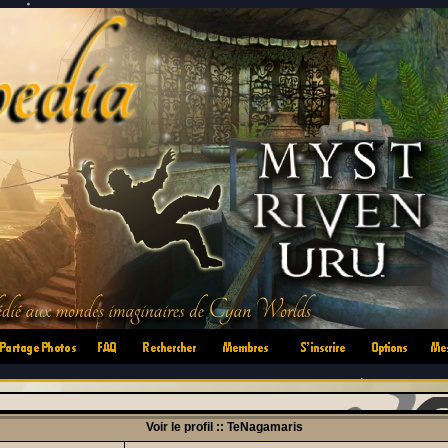
•
•
•
•
•
•
Voir le profil :: TeNagamaris