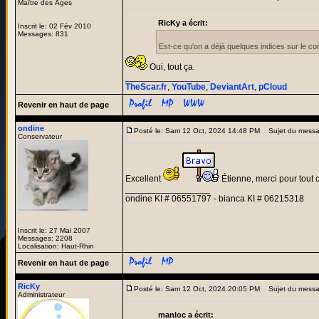
Maître des Âges
RicKy a écrit:
Inscrit le: 02 Fév 2010
Messages: 831
Est-ce qu'on a déjà quelques indices sur le co
Oui, tout ça.
_________________
TheScar.fr
,
YouTube
,
DeviantArt
,
pCloud
Revenir en haut de page
ondine
Posté le: Sam 12 Oct, 2024 14:48 PM
Sujet du messa
Conservateur
Excellent
Étienne, merci pour tout c
_________________
ondine KI # 06551797 - bianca KI # 06215318
Inscrit le: 27 Mai 2007
Messages: 2208
Localisation: Haut-Rhin
Revenir en haut de page
RicKy
Posté le: Sam 12 Oct, 2024 20:05 PM
Sujet du messa
Administrateur
manloc a écrit: