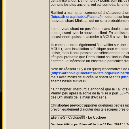
de la mise à jour. De nombreux points sont inclus 
compris les plus anciens, ont été corrigés. Une no
Rarified a maintenant commencé à s'attaquer à une
(
https://h-uru.github.io/Plasma/
) moderne sur lequ
nouveau shard Minkata, qui ne sera probablement
Le nouveau shard ne possédera sans doute qu'une 
interagissent avec le nouveau client. En coulisses
occasionnels puissent accéder à MOULa avec la m
Ils commenceront également à travailler sur une i
MOUL), sans installation spécifique pour chacune d
utilisé, mais il sera possible de sélectionner une
très peu probable que Deep Island soit inclus, ét
entretenu et nécessite un ensemble particulier d'an
Note de l'éditeur : il y a eu quelques tentatives d
(
https://archive.guildofarchivists.org/wiki/Sha
mais avec moins de succès, le shard Atlantis (
htt
shards basés sur MOUL.
* Christopher Therburg a annoncé que le Fall of D'
Preniv, peu après la sortie de la mise à jour. Lui-
des D'ni morts de la main d'A'gaeris.
Christopher prévoit d'apporter quelques petites mod
prévoit également d'ajouter des télescopes près de
_________________
EtienneG - Cyclope99 - Le Cyclope
Dernière édition par EtienneG le Lun 09 Déc, 2024 14:24