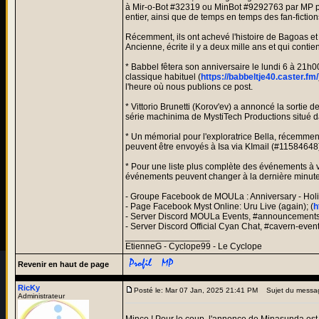
à Mir-o-Bot #32319 ou MinBot #9292763 par MP pour
entier, ainsi que de temps en temps des fan-fictions
Récemment, ils ont achevé l'histoire de Bagoas et
Ancienne, écrite il y a deux mille ans et qui conti
* Babbel fêtera son anniversaire le lundi 6 à 21
classique habituel (
https://babbeltje40.caster.fm/
l'heure où nous publions ce post.
* Vittorio Brunetti (Korov'ev) a annoncé la sortie d
série machinima de MystiTech Productions situé d
* Un mémorial pour l'exploratrice Bella, récemmen
peuvent être envoyés à Isa via KImail (#11584648)
* Pour une liste plus complète des événements à ve
événements peuvent changer à la dernière minute ; 
- Groupe Facebook de MOULa : Anniversary - Holid
- Page Facebook Myst Online: Uru Live (again); (
h
- Server Discord MOULa Events, #announcements 
- Server Discord Official Cyan Chat, #cavern-even
_________________
EtienneG - Cyclope99 - Le Cyclope
Revenir en haut de page
RicKy
Posté le: Mar 07 Jan, 2025 21:41 PM
Sujet du messa
Administrateur