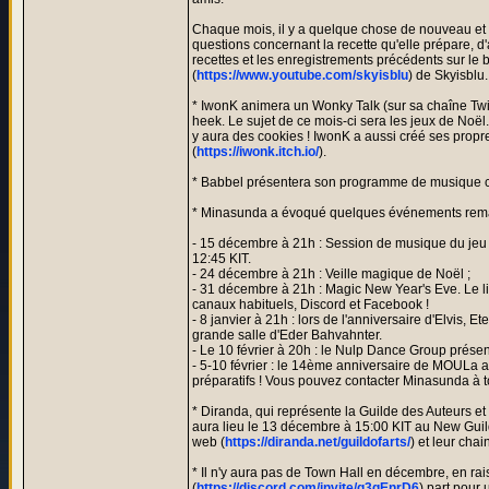
Chaque mois, il y a quelque chose de nouveau et de
questions concernant la recette qu'elle prépare, d'
recettes et les enregistrements précédents sur le b
(
https://www.youtube.com/skyisblu
) de Skyisblu.
* IwonK animera un Wonky Talk (sur sa chaîne Tw
heek. Le sujet de ce mois-ci sera les jeux de Noël.
y aura des cookies ! IwonK a aussi créé ses propr
(
https://iwonk.itch.io/
).
* Babbel présentera son programme de musique c
* Minasunda a évoqué quelques événements remar
- 15 décembre à 21h : Session de musique du jeu
12:45 KIT.
- 24 décembre à 21h : Veille magique de Noël ;
- 31 décembre à 21h : Magic New Year's Eve. Le li
canaux habituels, Discord et Facebook !
- 8 janvier à 21h : lors de l'anniversaire d'Elvis, Et
grande salle d'Eder Bahvahnter.
- Le 10 février à 20h : le Nulp Dance Group prése
- 5-10 février : le 14ème anniversaire de MOULa 
préparatifs ! Vous pouvez contacter Minasunda à t
* Diranda, qui représente la Guilde des Auteurs et d
aura lieu le 13 décembre à 15:00 KIT au New Guild 
web (
https://diranda.net/guildofarts/
) et leur chai
* Il n'y aura pas de Town Hall en décembre, en ra
(
https://discord.com/invite/q3gEnrD6
) part pour 