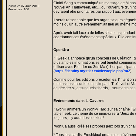
Claidi Song a communiqué un message de Minasund
Inscrit le: 07 Juin 2018
Nouvel An, Halloween, etc..., ou l'ouverture d'u
Messages: 100
devraient être prioritaires par rapport aux évén
Il serait raisonnable que les organisateurs négoci
moins qu'un autre événement ait lieu au même mom
Après avoir fait face à de telles situations pend
coordonner ces événements spéciaux. Elle continu
OpenUru
* Tweek a annoncé qu'un concours de Création Ra
plus amples informations seront bientôt communiqué
utiliser avec Blender ou 3ds Max). Les participant
(
https://destiny.mystler.eu/viewtopic.php?t=2
).
Comme pour les éditions précédentes, l'intention e
dimensions et sur le temps imparti. Tre'bivdil et Vo
de décider si, et sur quels shards, il soumettra ces
Evènements dans la Caverne
* IwonK animera un Wonky Talk (sur sa chaîne Tw
table heek. Le thème de ce mois-ci sera "Jeux de c
toujours, il y aura des cookies !
IwonK a aussi créé ses propres jeux lors d'un cha
* Tous les mardis, Ereshkigal organise un événeme