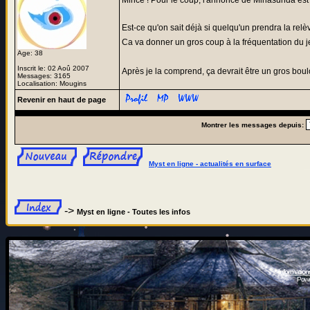
Mince ! Pour le coup, l'annonce de Minasunda est
Est-ce qu'on sait déjà si quelqu'un prendra la re
Ca va donner un gros coup à la fréquentation du 
Age: 38
Inscrit le: 02 Aoû 2007
Après je la comprend, ça devrait être un gros bou
Messages: 3165
Localisation: Mougins
Revenir en haut de page
Montrer les messages depuis:
Myst en ligne - actualités en surface
->
Myst en ligne - Toutes les infos
Information
Powe