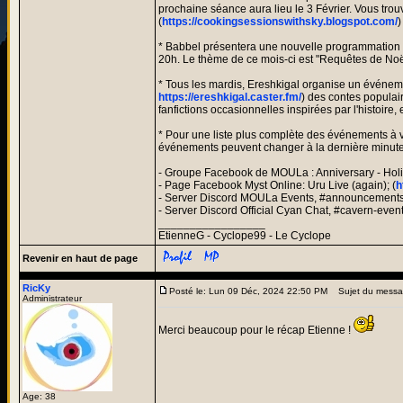
prochaine séance aura lieu le 3 Février. Vous trou
(
https://cookingsessionswithsky.blogspot.com/
)
* Babbel présentera une nouvelle programmation 
20h. Le thème de ce mois-ci est "Requêtes de Noë
* Tous les mardis, Ereshkigal organise un événem
https://ereshkigal.caster.fm/
) des contes populai
fanfictions occasionnelles inspirées par l'histoir
* Pour une liste plus complète des événements à ve
événements peuvent changer à la dernière minute ; 
- Groupe Facebook de MOULa : Anniversary - Holid
- Page Facebook Myst Online: Uru Live (again); (
h
- Server Discord MOULa Events, #announcements 
- Server Discord Official Cyan Chat, #cavern-even
_________________
EtienneG - Cyclope99 - Le Cyclope
Revenir en haut de page
RicKy
Posté le: Lun 09 Déc, 2024 22:50 PM
Sujet du messa
Administrateur
Merci beaucoup pour le récap Etienne !
Age: 38