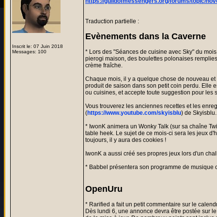
https://guildofmessengers.org/forums/topic/n
Traduction partielle :
Evènements dans la Caverne
Inscrit le: 07 Juin 2018
* Lors des "Séances de cuisine avec Sky" du mois 
Messages: 100
pierogi maison, des boulettes polonaises remplies
crème fraîche.
Chaque mois, il y a quelque chose de nouveau et de 
produit de saison dans son petit coin perdu. Elle 
ou cuisines, et accepte toute suggestion pour les 
Vous trouverez les anciennes recettes et les enreg
(
https://www.youtube.com/skyisblu
) de Skyisblu.
* IwonK animera un Wonky Talk (sur sa chaîne Tw
table heek. Le sujet de ce mois-ci sera les jeux d'
toujours, il y aura des cookies !
IwonK a aussi créé ses propres jeux lors d'un cha
* Babbel présentera son programme de musique c
OpenUru
* Rarified a fait un petit commentaire sur le cal
Dès lundi 6, une annonce devra être postée sur l