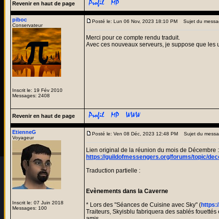
Revenir en haut de page
piboc
Posté le: Lun 06 Nov, 2023 18:10 PM
Sujet du messa
Conservateur
Merci pour ce compte rendu traduit.
Avec ces nouveaux serveurs, je suppose que les ut
Inscrit le: 19 Fév 2010
Messages: 2408
Revenir en haut de page
EtienneG
Posté le: Ven 08 Déc, 2023 12:48 PM
Sujet du messa
Voyageur
Lien original de la réunion du mois de Décembre :
https://guildofmessengers.org/forums/topic/d
Traduction partielle :
Evènements dans la Caverne
Inscrit le: 07 Juin 2018
* Lors des "Séances de Cuisine avec Sky" (
https:
Messages: 100
Traiteurs, Skyisblu fabriquera des sablés fouettés
amis.