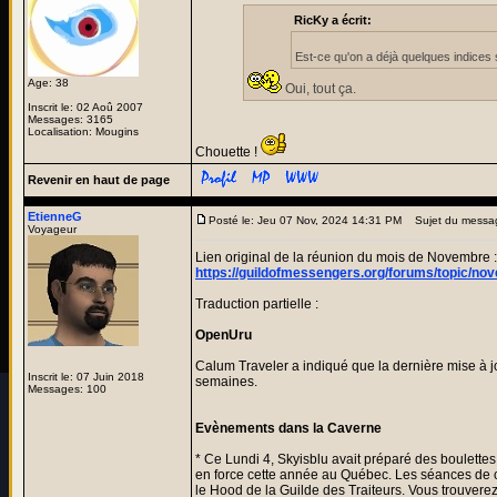
RicKy a écrit:
Est-ce qu'on a déjà quelques indices 
Age: 38
Oui, tout ça.
Inscrit le: 02 Aoû 2007
Messages: 3165
Localisation: Mougins
Chouette !
Revenir en haut de page
EtienneG
Posté le: Jeu 07 Nov, 2024 14:31 PM
Sujet du messa
Voyageur
Lien original de la réunion du mois de Novembre :
https://guildofmessengers.org/forums/topic/n
Traduction partielle :
OpenUru
Calum Traveler a indiqué que la dernière mise à j
Inscrit le: 07 Juin 2018
semaines.
Messages: 100
Evènements dans la Caverne
* Ce Lundi 4, Skyisblu avait préparé des boulettes
en force cette année au Québec. Les séances de cu
le Hood de la Guilde des Traiteurs. Vous trouverez