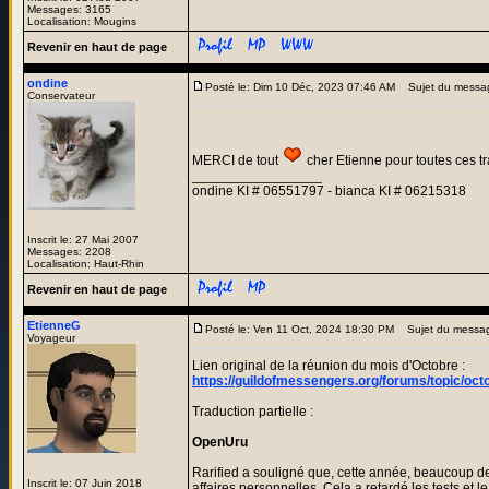
Messages: 3165
Localisation: Mougins
Revenir en haut de page
ondine
Posté le: Dim 10 Déc, 2023 07:46 AM
Sujet du messa
Conservateur
MERCI de tout
cher Etienne pour toutes ces tr
_________________
ondine KI # 06551797 - bianca KI # 06215318
Inscrit le: 27 Mai 2007
Messages: 2208
Localisation: Haut-Rhin
Revenir en haut de page
EtienneG
Posté le: Ven 11 Oct, 2024 18:30 PM
Sujet du messa
Voyageur
Lien original de la réunion du mois d'Octobre :
https://guildofmessengers.org/forums/topic/oc
Traduction partielle :
OpenUru
Rarified a souligné que, cette année, beaucoup de
Inscrit le: 07 Juin 2018
affaires personnelles. Cela a retardé les tests et 