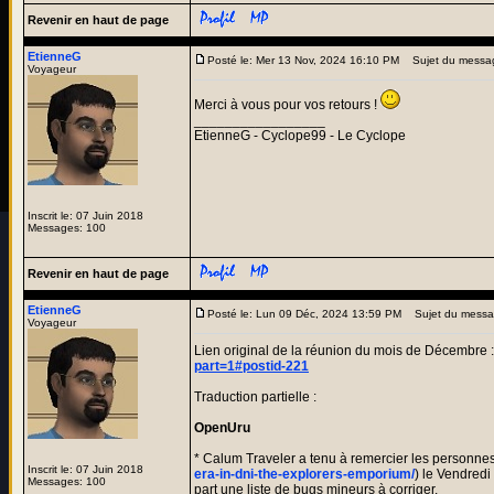
Revenir en haut de page
EtienneG
Posté le: Mer 13 Nov, 2024 16:10 PM
Sujet du messa
Voyageur
Merci à vous pour vos retours !
_________________
EtienneG - Cyclope99 - Le Cyclope
Inscrit le: 07 Juin 2018
Messages: 100
Revenir en haut de page
EtienneG
Posté le: Lun 09 Déc, 2024 13:59 PM
Sujet du messa
Voyageur
Lien original de la réunion du mois de Décembre 
part=1#postid-221
Traduction partielle :
OpenUru
* Calum Traveler a tenu à remercier les personnes
Inscrit le: 07 Juin 2018
era-in-dni-the-explorers-emporium/
) le Vendredi
Messages: 100
part une liste de bugs mineurs à corriger.