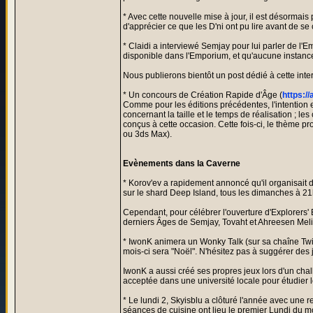
* Avec cette nouvelle mise à jour, il est désormais 
d'apprécier ce que les D'ni ont pu lire avant de se
* Claidi a interviewé Semjay pour lui parler de l'
disponible dans l'Emporium, et qu'aucune instance 
Nous publierons bientôt un post dédié à cette inte
* Un concours de Création Rapide d'Âge (
https:/
Comme pour les éditions précédentes, l'intention e
concernant la taille et le temps de réalisation ; le
conçus à cette occasion. Cette fois-ci, le thème pr
ou 3ds Max).
Evènements dans la Caverne
* Korov'ev a rapidement annoncé qu'il organisait 
sur le shard Deep Island, tous les dimanches à 21h
Cependant, pour célébrer l'ouverture d'Explorers'
derniers Âges de Semjay, Tovaht et Ahreesen Melin,
* IwonK animera un Wonky Talk (sur sa chaîne Twi
mois-ci sera "Noël". N'hésitez pas à suggérer des j
IwonK a aussi créé ses propres jeux lors d'un cha
acceptée dans une université locale pour étudier
* Le lundi 2, Skyisblu a clôturé l'année avec une 
séances de cuisine ont lieu le premier Lundi du mo