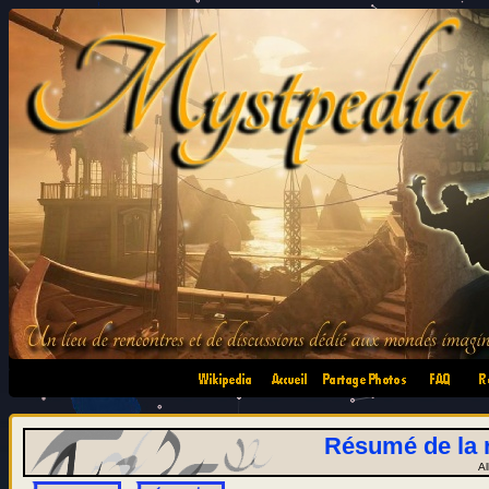
•
•
•
•
Résumé de la r
Al