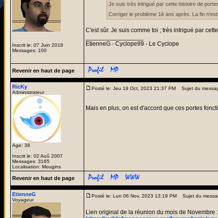
Je suis très intrigué par cette histoire de port
Corriger le problème 1è ans après. La fin n'es
C'est sûr. Je suis comme toi ; très intrigué par cett
_________________
EtienneG - Cyclope99 - Le Cyclope
Inscrit le: 07 Juin 2018
Messages: 100
Revenir en haut de page
RicKy
Posté le: Jeu 19 Oct, 2023 21:37 PM
Sujet du messa
Administrateur
Mais en plus, on est d'accord que ces portes fonc
Age: 38
Inscrit le: 02 Aoû 2007
Messages: 3165
Localisation: Mougins
Revenir en haut de page
EtienneG
Posté le: Lun 06 Nov, 2023 13:19 PM
Sujet du messa
Voyageur
Lien original de la réunion du mois de Novembre :