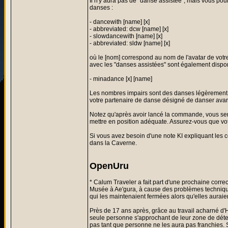
Il n'y aura pas de "danse assistée", mais vous pour
danses :
- dancewith [name] [x]
- abbreviated: dcw [name] [x]
- slowdancewith [name] [x]
- abbreviated: sldw [name] [x]
où le [nom] correspond au nom de l'avatar de votre
avec les "danses assistées" sont également dispon
- minadance [x] [name]
Les nombres impairs sont des danses légèrement p
votre partenaire de danse désigné de danser avan
Notez qu'après avoir lancé la commande, vous sere
mettre en position adéquate. Assurez-vous que vo
Si vous avez besoin d'une note KI expliquant l
dans la Caverne.
OpenUru
* Calum Traveler a fait part d'une prochaine corre
Musée à Ae'gura, à cause des problèmes technique
qui les maintenaient fermées alors qu'elles auraien
Près de 17 ans après, grâce au travail acharné d'
seule personne s'approchant de leur zone de détec
pas tant que personne ne les aura pas franchies. S