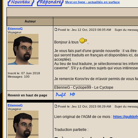
Myst en ligne - actualités en surface
Auteur
EtienneG
Posté le: Jeu 12 Oct, 2023 08:05 AM
Sujet du messa
Voyageur
Bonjour à tous
,
Je vous fais part d'une grande nouvelle : il va êt
qui seront traduits en français et disponibles ici,
acceptée).
Au lieu de tout traduire, je sélectionnerai les i
caverne". S'il y a d'autres sujets qui vous intéresse
Inscrit le: 07 Juin 2018
Messages: 100
Je remercie Korov'ev de m'avoir permis de vous fa
_________________
EtienneG - Cyclope99 - Le Cyclope
Revenir en haut de page
EtienneG
Posté le: Jeu 12 Oct, 2023 08:29 AM
Sujet du messag
Voyageur
Lien original de l'AGM de ce mois :
https://guild
Traduction partielle :