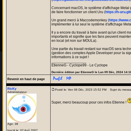
Concernant macOS, le système d'affichage Metal po
de faire fonctionner un client Uru (
https://h-uru.gi
Un grand merci à Maccodemonkey (
https://www.
implémenter à lui seul le système d'affichage Met
Il y a encore du travail à faire avant qu'un client 
importants et signifie que les fans peuvent mainten
en local (et non sur MOULa).
Une partie du travail restant sur macOS sera techni
(gestion des comptes Apple Developer pour la sign
informations à ce sujet !
_________________
EtienneG - Cyclope99 - Le Cyclope
Dernière édition par EtienneG le Lun 09 Déc, 2024 14:18
Revenir en haut de page
RicKy
Posté le: Ven 08 Déc, 2023 15:52 PM
Sujet du messa
Administrateur
Super, merci beaucoup pour ces infos Etienne !
Age: 38
Inscrit le: 02 Aoû 2007