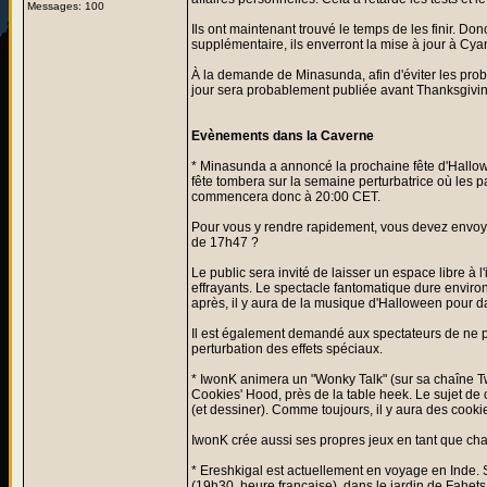
Messages: 100
Ils ont maintenant trouvé le temps de les finir. 
supplémentaire, ils enverront la mise à jour à Cya
À la demande de Minasunda, afin d'éviter les probl
jour sera probablement publiée avant Thanksgivin
Evènements dans la Caverne
* Minasunda a annoncé la prochaine fête d'Hallowe
fête tombera sur la semaine perturbatrice où les p
commencera donc à 20:00 CET.
Pour vous y rendre rapidement, vous devez envoye
de 17h47 ?
Le public sera invité de laisser un espace libre à 
effrayants. Le spectacle fantomatique dure environ 
après, il y aura de la musique d'Halloween pour d
Il est également demandé aux spectateurs de ne pa
perturbation des effets spéciaux.
* IwonK animera un "Wonky Talk" (sur sa chaîne T
Cookies' Hood, près de la table heek. Le sujet de c
(et dessiner). Comme toujours, il y aura des cookie
IwonK crée aussi ses propres jeux en tant que cha
* Ereshkigal est actuellement en voyage en Inde.
(19h30, heure française), dans le jardin de Fahe