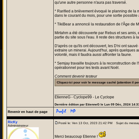
qu'une autre personne n'aura pas traversé.
* Rarified a brièvement évoqué le planning de la 
dans le courant du mois, pour une sortie possible
* TikiBear a annoncé la restauration de l'Âge de Mi
Mirtahm a été découverte par Rebus et ses amis, 
partie du site sous l'eau. Il reste des structures à l
D'après ce qu'ils ont découvert, les D'ni ont sauvé
extraire un minerai. Aujourd'hui, après quelques a
volonté, mais il faudra aussi affronter la faune.
* Semjay travaille toujours à la reconstruction de 
opérationnel pour les tests avant Noël.
Comment devenir testeur
Cliquez-ici pour voir le message caché (attention il pe
_________________
EtienneG - Cyclope99 - Le Cyclope
Dernière édition par EtienneG le Lun 09 Déc, 2024 14:33
Revenir en haut de page
RicKy
Posté le: Ven 13 Oct, 2023 21:42 PM
Sujet du messa
Administrateur
Merci beaucoup Etienne !