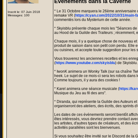
Evènements dans la Caverne
* Le 31 Octobre marquera le 26ème anniversaire de 
Inscrit le: 07 Juin 2018
remake VR (
https://cyan.com/2022/10/31/main-f
Messages: 100
commentés lors du Mysterium de cette année.
* Skyisblu présente chaque mois les "Séances de 
au Hood de la Guilde des Traiteurs ; récemment, e
Chaque mois, il y a quelque chose de nouveau et de 
produit de saison dans son petit coin perdu. Elle 
ou cuisines, et accepte toute suggestion pour les 
Vous trouverez les anciennes recettes et les enreg
(
https://www.youtube.com/skyisblu
) de Skyisblu.
* IwonK animera un Wonky Talk (sur sa chaîne Tw
heek. Le sujet de ce mois-ci sera les robots dans l
Comme toujours, il y aura des cookies !
* Karel animera une séance musicale (
https://ka
Musique du Jeu au fil des ans".
* Diranda, qui représente la Guilde des Auteurs et
organiseront des ateliers, des écrits, des sprints 
Les dates de ces évènements seront bientôt affich
êtes intéressés, vous devriez prendre contact avec
les artistes, d'autres types de créateurs, et des éc
activités parallèles sont les bienvenues.
Si vous souhaitez être invité sur le Discord de l