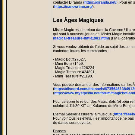
contacter Diranda (
https://diranda.net/
). Pour en s
(
https://nanowrimo.org/
).
Les Âges Magiques
Mister Magic est de retour dans la Caverne ! Il a 
qui sont à nouveau jouables. Mister Magic travail
magical-treasure-fmt-t1981.html
) (FMT) opératio
Si vous voulez obtenir de l'aide au sujet des com
contenant toutes les commandes :
- Magic Bot #27527,
- Mimi Bot #71459,
- Magic Treasure #26224,
- Magic-Treasure #24891,
- Mimi Treasure #21190.
Vous pouvez demander des informations sur les Âge
(
https://discord.com/channels/673564613849
(
https://www.mystpedia.net/forum/magicbot-a
Pour célébrer le retour des Magic Bots (et pour rem
octobre à 11h30 KIT, au Kalamee de Mir-o-Bot (po
Eternal Seeker assurera la musique (
https://seek
Pour voir tous les effets, il est important de ne pas
de danse sera ouverte.
Danses