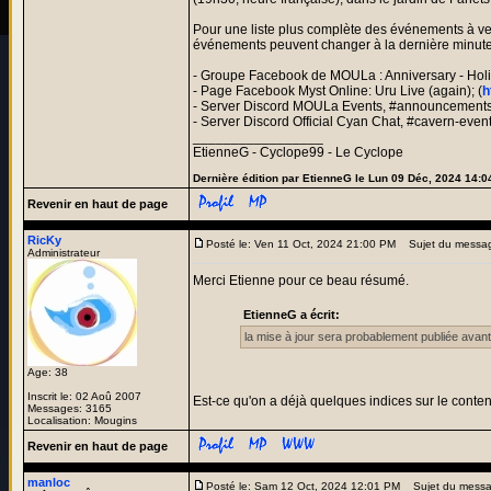
Pour une liste plus complète des événements à veni
événements peuvent changer à la dernière minute ; 
- Groupe Facebook de MOULa : Anniversary - Holid
- Page Facebook Myst Online: Uru Live (again); (
h
- Server Discord MOULa Events, #announcements 
- Server Discord Official Cyan Chat, #cavern-even
_________________
EtienneG - Cyclope99 - Le Cyclope
Dernière édition par EtienneG le Lun 09 Déc, 2024 14:04
Revenir en haut de page
RicKy
Posté le: Ven 11 Oct, 2024 21:00 PM
Sujet du messa
Administrateur
Merci Etienne pour ce beau résumé.
EtienneG a écrit:
la mise à jour sera probablement publiée avan
Age: 38
Inscrit le: 02 Aoû 2007
Est-ce qu'on a déjà quelques indices sur le conten
Messages: 3165
Localisation: Mougins
Revenir en haut de page
manloc
Posté le: Sam 12 Oct, 2024 12:01 PM
Sujet du messa