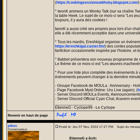
(
https://cookingsessionswithsky.blogspot.com/
)
* IwonK animera un Wonky Talk (sur sa chaîne Tw
la table Heek. Le sujet de ce mois-ci sera "Les je
toujours, il y aura des cookies !
IwonK a aussi créé ses propres jeux lors d'un cha
elle a été récemment acceptée dans une universit
* Tous les mardis, Ereshkigal organise un évèneme
https://ereshkigal.caster.fm/
) des contes populair
fanfiction occasionnelle inspirée par l'histoire, 
* Babbel présentera son nouveau programme de m
Le thème de ce mois-ci est "Les œuvres inachevés
* Pour une liste plus complète des événements à ve
événements peuvent changer à la dernière minute ; 
- Groupe Facebook de MOULa : Anniversary - Holid
- Page Facebook Myst Online: Uru Live (again); (
h
- Server Discord MOULa Events, #announcements 
- Server Discord Official Cyan Chat, #cavern-even
_________________
EtienneG - Cyclope99 - Le Cyclope
Revenir en haut de page
piboc
Posté le: Jeu 07 Nov, 2024 17:27 PM
Sujet du messa
Conservateur
EtienneG a écrit: