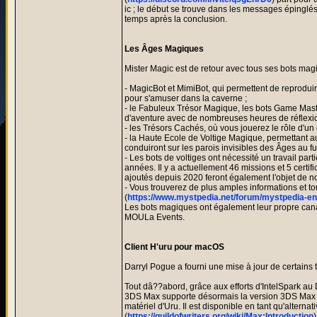
ic ; le début se trouve dans les messages épinglé
temps après la conclusion.
Les Âges Magiques
Mister Magic est de retour avec tous ses bots mag
- MagicBot et MimiBot, qui permettent de reprodu
pour s'amuser dans la caverne ;
- le Fabuleux Trésor Magique, les bots Game Mast
d'aventure avec de nombreuses heures de réflexion
- les Trésors Cachés, où vous jouerez le rôle d'un 
- la Haute Ecole de Voltige Magique, permettant aux
conduiront sur les parois invisibles des Âges au f
- Les bots de voltiges ont nécessité un travail par
années. Il y a actuellement 46 missions et 5 certi
ajoutés depuis 2020 feront également l'objet de n
- Vous trouverez de plus amples informations et 
(
https://www.mystpedia.net/forum/mystpedia-eng
Les bots magiques ont également leur propre cana
MOULa Events.
Client H'uru pour macOS
Darryl Pogue a fourni une mise à jour de certains
Tout dâ??abord, grâce aux efforts d'IntelSpark au
3DS Max supporte désormais la version 3DS Max de
matériel d'Uru. Il est disponible en tant qu'altern
(
https://guildofwriters.org/wiki/Max:Introduction