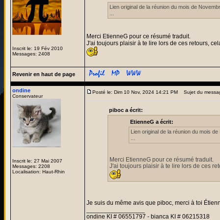
Lien original de la réunion du mois de Novembr
...
Merci EtienneG pour ce résumé traduit.
J'ai toujours plaisir à te lire lors de ces retours,
Inscrit le: 19 Fév 2010
Messages: 2408
Revenir en haut de page
ondine
Posté le: Dim 10 Nov, 2024 14:21 PM
Sujet du messa
Conservateur
piboc a écrit:
EtienneG a écrit:
Lien original de la réunion du mois d
...
Merci EtienneG pour ce résumé traduit.
Inscrit le: 27 Mai 2007
J'ai toujours plaisir à te lire lors de ces
Messages: 2208
Localisation: Haut-Rhin
Je suis du même avis que piboc, merci à toi Étie
_________________
ondine KI # 06551797 - bianca KI # 06215318