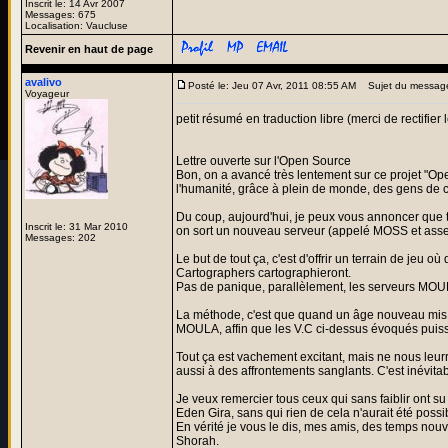
Inscrit le: 14 Avr 2007
Messages: 675
Localisation: Vaucluse
Revenir en haut de page
avalivo
Posté le: Jeu 07 Avr, 2011 08:55 AM
Sujet du messag
Voyageur
petit résumé en traduction libre (merci de rectifier l
Lettre ouverte sur l'Open Source
Bon, on a avancé très lentement sur ce projet "Open
l'humanité, grâce à plein de monde, des gens de c
Du coup, aujourd'hui, je peux vous annoncer que to
Inscrit le: 31 Mar 2010
on sort un nouveau serveur (appelé MOSS et assemb
Messages: 202
Le but de tout ça, c'est d'offrir un terrain de jeu
Cartographers cartographieront.
Pas de panique, parallèlement, les serveurs MOUL
La méthode, c'est que quand un âge nouveau mis su
MOULA, affin que les V.C ci-dessus évoqués puissen
Tout ça est vachement excitant, mais ne nous leu
aussi à des affrontements sanglants. C'est inévitable
Je veux remercier tous ceux qui sans faiblir ont su
Eden Gira, sans qui rien de cela n'aurait été possi
En vérité je vous le dis, mes amis, des temps no
Shorah.