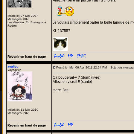
Allez, je t'offre un jus de fruit Tu choisis.
Inscrit le: 07 Mai 2007
_________________
Messages: 807
Je voulais simplement parler la belle langue de m
Localisation: En Bretagne à
Redon
KI: 137557
Revenir en haut de page
avalivo
Posté le: Mer 06 Avr, 2011 22:24 PM
Sujet du messag
Voyageur
Ça bougerait-y ? (dom) (livre)
Allez, on y croit !! (santé)
merci Jan!
Inscrit le: 31 Mar 2010
Messages: 202
Revenir en haut de page