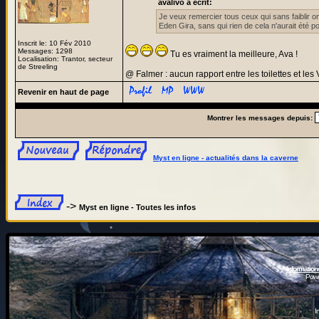
avalivo a écrit:
Je veux remercier tous ceux qui sans faiblir o
Eden Gira, sans qui rien de cela n'aurait été po
Inscrit le: 10 Fév 2010
Messages: 1298
Tu es vraiment la meilleure, Ava !
Localisation: Trantor, secteur
de Streeling
@ Falmer : aucun rapport entre les toilettes et le
Revenir en haut de page
Montrer les messages depuis:
Myst en ligne - actualités dans la caverne
->
Myst en ligne - Toutes les infos
Information
Powe
I