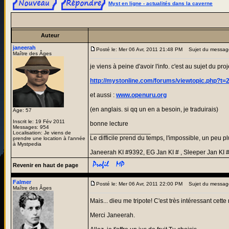
Myst en ligne - actualités dans la caverne
Auteur
janeerah
Posté le: Mer 06 Avr, 2011 21:48 PM
Sujet du messag
Maître des Âges
je viens à peine d'avoir l'info. c'est au sujet du pr
http://mystonline.com/forums/viewtopic.php?t=
et aussi :
www.openuru.org
(en anglais. si qq un en a besoin, je traduirais)
Age: 57
Inscrit le: 19 Fév 2011
bonne lecture
Messages: 954
_________________
Localisation: Je viens de
Le difficile prend du temps, l'impossible, un peu pl
prendre une location à l'année
à Mystpedia
Janeerah KI #9392, EG Jan KI # , Sleeper Jan KI 
Revenir en haut de page
Falmer
Posté le: Mer 06 Avr, 2011 22:00 PM
Sujet du messag
Maître des Âges
Mais... dieu me tripote! C'est très intéressant cette nouve
Merci Janeerah.