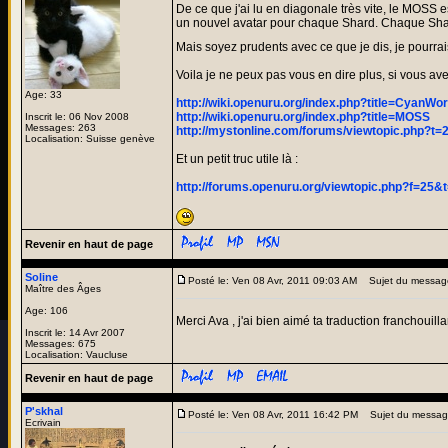
De ce que j'ai lu en diagonale très vite, le MOSS 
un nouvel avatar pour chaque Shard. Chaque Shard
Mais soyez prudents avec ce que je dis, je pourrais
Voila je ne peux pas vous en dire plus, si vous avez 
Age: 33
http://wiki.openuru.org/index.php?title=CyanW
http://wiki.openuru.org/index.php?title=MOSS
Inscrit le: 06 Nov 2008
Messages: 263
http://mystonline.com/forums/viewtopic.php?t=
Localisation: Suisse genève
Et un petit truc utile là :
http://forums.openuru.org/viewtopic.php?f=25&
Revenir en haut de page
Soline
Posté le: Ven 08 Avr, 2011 09:03 AM
Sujet du messag
Maître des Âges
Age: 106
Merci Ava , j'ai bien aimé ta traduction franchouill
Inscrit le: 14 Avr 2007
Messages: 675
Localisation: Vaucluse
Revenir en haut de page
P'skhal
Posté le: Ven 08 Avr, 2011 16:42 PM
Sujet du messag
Ecrivain