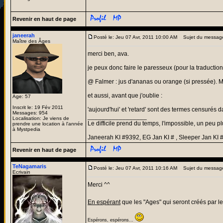
Revenir en haut de page
janeerah
Posté le: Jeu 07 Avr, 2011 10:00 AM
Sujet du messag
Maître des Âges
merci ben, ava.
je peux donc faire le paresseux (pour la traduction)
@ Falmer : jus d'ananas ou orange (si pressée). M
et aussi, avant que j'oublie :
Age: 57
Inscrit le: 19 Fév 2011
'aujourd'hui' et 'retard' sont des termes censurés
Messages: 954
_________________
Localisation: Je viens de
Le difficile prend du temps, l'impossible, un peu pl
prendre une location à l'année
à Mystpedia
Janeerah KI #9392, EG Jan KI # , Sleeper Jan KI 
Revenir en haut de page
TeNagamaris
Posté le: Jeu 07 Avr, 2011 10:16 AM
Sujet du messag
Ecrivain
Merci ^^
En espérant
que les "Ages" qui seront créés par le
Espérons, espérons...