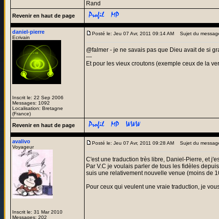
Rand
Revenir en haut de page
daniel-pierre
Posté le: Jeu 07 Avr, 2011 09:14 AM
Sujet du messag
Ecrivain
@falmer - je ne savais pas que Dieu avait de si gra
---
Et pour les vieux croutons (exemple ceux de la ve
Inscrit le: 22 Sep 2006
Messages: 1092
Localisation: Bretagne
(France)
Revenir en haut de page
avalivo
Posté le: Jeu 07 Avr, 2011 09:28 AM
Sujet du messag
Voyageur
C'est une traduction très libre, Daniel-Pierre, et j'e
Par V.C je voulais parler de tous les fidèles depu
suis une relativement nouvelle venue (moins de 10
Pour ceux qui veulent une vraie traduction, je vous
Inscrit le: 31 Mar 2010
Messages: 202