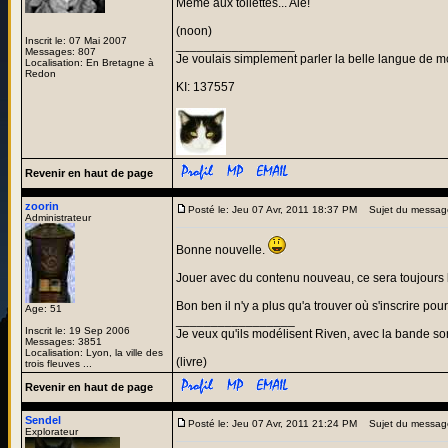
Même aux toilettes... Aie!
(noon)
Inscrit le: 07 Mai 2007
_________________
Messages: 807
Je voulais simplement parler la belle langue de m
Localisation: En Bretagne à
Redon
KI: 137557
Revenir en haut de page
zoorin
Posté le: Jeu 07 Avr, 2011 18:37 PM
Sujet du messag
Administrateur
Bonne nouvelle.
Jouer avec du contenu nouveau, ce sera toujours bi
Bon ben il n'y a plus qu'a trouver où s'inscrire pour
Age: 51
_________________
Inscrit le: 19 Sep 2006
Je veux qu'ils modélisent Riven, avec la bande son
Messages: 3851
Localisation: Lyon, la ville des
(livre)
trois fleuves ...
Revenir en haut de page
Sendel
Posté le: Jeu 07 Avr, 2011 21:24 PM
Sujet du messag
Explorateur