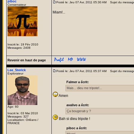
piboc
Posté le: Jeu 07 Avr, 2011 05:30 AM
Sujet du messag
Conservateur
Miam!...
Inscrit le: 19 Fév 2010
Messages: 2408
Revenir en haut de page
Lee_Sterick
Posté le: Jeu 07 Avr, 2011 05:37 AM
Sujet du messag
Explorateur
Falmer a écrit:
Mais... dieu me tripote!...
Amen
avalivo a écrit:
Age: 60
Ça bougerait-y ?
Inscrit le: 03 Mai 2010
Messages: 327
Bah si dieu tripote !
Localisation: Orléans /
FRANCE
piboc a écrit: