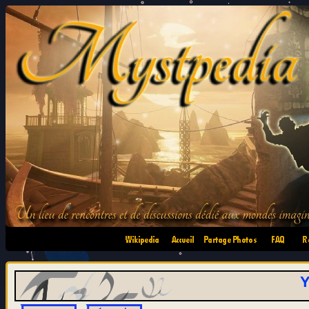
•
•
•
•
Y