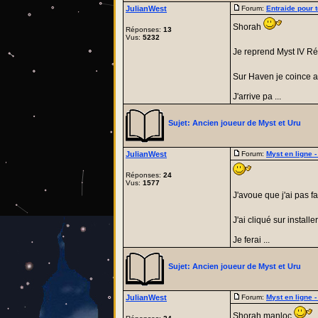
JulianWest
Forum:
Entraide pour 
Shorah
Réponses:
13
Vus:
5232
Je reprend Myst IV Rév
Sur Haven je coince 
J'arrive pa ...
Sujet:
Ancien joueur de Myst et Uru
JulianWest
Forum:
Myst en ligne -
Réponses:
24
Vus:
1577
J'avoue que j'ai pas fa
J'ai cliqué sur instal
Je ferai ...
Sujet:
Ancien joueur de Myst et Uru
JulianWest
Forum:
Myst en ligne -
Shorah manloc