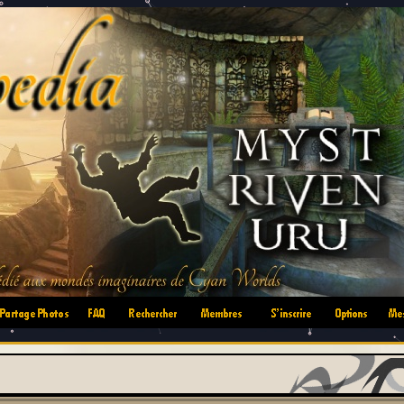
•
•
•
•
•
•