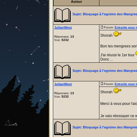
Auteur
Sujet:
Bloquage à l'egnime des Mangree
JulianWest
Forum:
Entraide pour 
Shorah
Réponses:
13
Vus:
5232
Bon les mengrees son
J'ai réussi le 1er tour
Donc ...
Sujet:
Bloquage à l'egnime des Mangree
JulianWest
Forum:
Entraide pour 
Shorah
Réponses:
13
Vus:
5232
Merci à vous pour l'
Je vais réessayer ce
Sujet:
Bloquage à l'egnime des Mangree