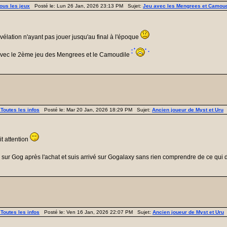
tous les jeux
Posté le: Lun 26 Jan, 2026 23:13 PM Sujet:
Jeu avec les Mengrees et Camoud
élation n'ayant pas jouer jusqu'au final à l'époque
avec le 2ème jeu des Mengrees et le Camoudile
 Toutes les infos
Posté le: Mar 20 Jan, 2026 18:29 PM Sujet:
Ancien joueur de Myst et Uru
it attention
ler sur Gog après l'achat et suis arrivé sur Gogalaxy sans rien comprendre de ce qu
 Toutes les infos
Posté le: Ven 16 Jan, 2026 22:07 PM Sujet:
Ancien joueur de Myst et Uru