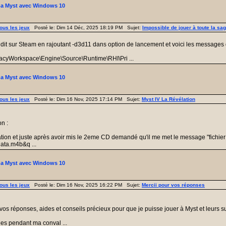
aga Myst avec Windows 10
tous les jeux
Posté le: Dim 14 Déc, 2025 18:19 PM Sujet:
Impossible de jouer à toute la s
as dit sur Steam en rajoutant -d3d11 dans option de lancement et voici les messages q
LegacyWorkspace\Engine\Source\Runtime\RHI\Pri ...
aga Myst avec Windows 10
tous les jeux
Posté le: Dim 16 Nov, 2025 17:14 PM Sujet:
Myst IV La Révélation
n :
lation et juste après avoir mis le 2eme CD demandé qu'il me met le message "fichie
ata.m4b&q ...
aga Myst avec Windows 10
tous les jeux
Posté le: Dim 16 Nov, 2025 16:22 PM Sujet:
Mercii pour vos réponses
s réponses, aides et conseils précieux pour que je puisse jouer à Myst et leurs su
des pendant ma conval ...