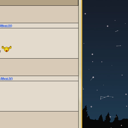
(Myst IV)
er
(Myst IV)