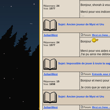
Bonjour, shorah à vo
Réponses:
24
Vus:
1577
Merci pour vos indices
: ...
Sujet:
Ancien joueur de Myst et Uru
JulianWest
Forum:
Myst en ligne -
Bonjour
Réponses:
24
Vus:
1577
Merci pour vos aides et
J'ai pu ainsi me déblo
Sujet:
Impossible de jouer à toute la s
JulianWest
Forum:
Entraide pour 
Bonjour et merci pou
Réponses:
15
Vus:
1658
Je crois que je vais p
Sujet:
Ancien joueur de Myst et Uru
JulianWest
Forum:
Myst en ligne -