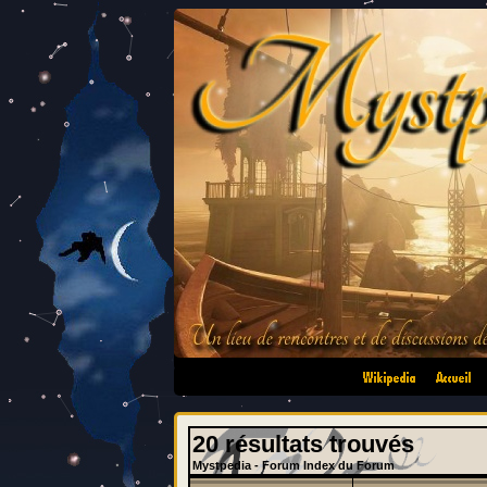
•
•
20 résultats trouvés
Mystpedia - Forum Index du Forum