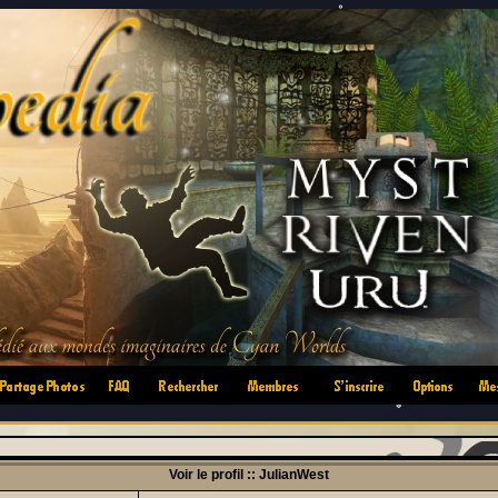
•
•
•
•
•
•
Voir le profil :: JulianWest