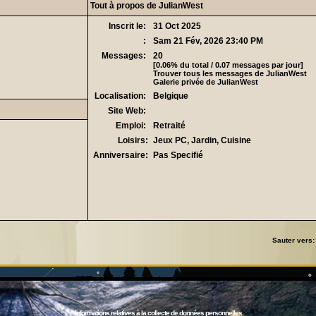
Tout à propos de JulianWest
Inscrit le:
31 Oct 2025
:
Sam 21 Fév, 2026 23:40 PM
Messages:
20
[0.06% du total / 0.07 messages par jour]
Trouver tous les messages de JulianWest
Galerie privée de JulianWest
Localisation:
Belgique
Site Web:
Emploi:
Retraité
Loisirs:
Jeux PC, Jardin, Cuisine
Anniversaire:
Pas Specifié
Sauter vers
Informations relatives à la collecte de données personnelles