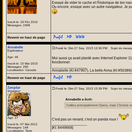
Essaye de vider le cache et l'historique de ton n
Ou encore, essaye avec un autre navigateur. Je pa
Inscrit le: 19 Fév 2010
Messages: 2408
Revenir en haut de page
Annabelle
Posté le: Dim 27 Sep, 2015 13:38 PM
Sujet du messa
Explorateur
Age: 46
Moi aussi ça avait planté avec Internet Explorer 1
fonctionner.
Inscrit le: 15 Mar 2010
_________________
Messages: 290
Localisation: Canada
Annabelle (KI #47907), La belle Anna (KI #50389)
Revenir en haut de page
Zangdar
Posté le: Dim 27 Sep, 2015 15:39 PM
Sujet du messa
Voyageur
Annabelle a écrit:
J'utilise principalement Opera, mais Chrome ou
Age: 27
C'est pas un renard, c'est un panda roux !
_________________
Inscrit le: 07 Mai 2012
[KI: 8449668]
Messages: 148
Localisation: Terre