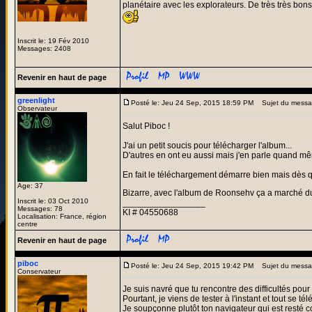
planétaire avec les explorateurs. De très très bo
Inscrit le: 19 Fév 2010
Messages: 2408
Revenir en haut de page
greenlight
Posté le: Jeu 24 Sep, 2015 18:59 PM
Sujet du messa
Observateur
Salut Piboc !
J'ai un petit soucis pour télécharger l'album...
D'autres en ont eu aussi mais j'en parle quand m
En fait le téléchargement démarre bien mais dès qu'
Age: 37
Bizarre, avec l'album de Roonsehv ça a marché d
Inscrit le: 03 Oct 2010
_________________
Messages: 78
KI # 04550688
Localisation: France, région
centre
Revenir en haut de page
piboc
Posté le: Jeu 24 Sep, 2015 19:42 PM
Sujet du messa
Conservateur
Je suis navré que tu rencontre des difficultés pou
Pourtant, je viens de tester à l'instant et tout se 
Je soupçonne plutôt ton navigateur qui est resté c