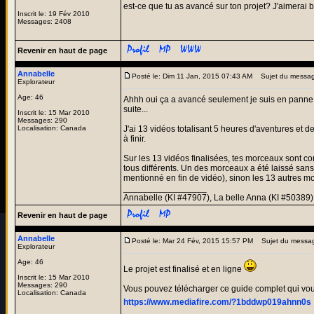
est-ce que tu as avancé sur ton projet? J'aimerai b
Inscrit le: 19 Fév 2010
Messages: 2408
Revenir en haut de page
Annabelle
Posté le: Dim 11 Jan, 2015 07:43 AM
Sujet du messag
Explorateur
Age: 46
Ahhh oui ça a avancé seulement je suis en panne d'
suite...
Inscrit le: 15 Mar 2010
Messages: 290
Localisation: Canada
J'ai 13 vidéos totalisant 5 heures d'aventures e
à finir.
Sur les 13 vidéos finalisées, tes morceaux sont co
tous différents. Un des morceaux a été laissé sans r
mentionné en fin de vidéo), sinon les 13 autres mo
_________________
Annabelle (KI #47907), La belle Anna (KI #50389)
Revenir en haut de page
Annabelle
Posté le: Mar 24 Fév, 2015 15:57 PM
Sujet du messa
Explorateur
Age: 46
Le projet est finalisé et en ligne
Inscrit le: 15 Mar 2010
Messages: 290
Vous pouvez télécharger ce guide complet qui vous
Localisation: Canada
https://www.mediafire.com/?1bddwp019ahnn0s