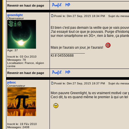
Revenir en haut de page
greenlight
Posté le: Dim 27 Sep, 2015 18:34 PM
Sujet du messa
Observateur
Et bien c'est pas demain la veille que je vais pouv
J'ai essayé tout ce que je pouvais. Purge d'histori
sur mon smartphone en 3G+, rien à faire, ça plant
Mais je l'aurais un jour, je l'aurais!
Age: 37
_________________
KI # 04550688
Inscrit le: 03 Oct 2010
Messages: 78
Localisation: France, région
centre
Revenir en haut de page
piboc
Posté le: Dim 27 Sep, 2015 19:37 PM
Sujet du messa
Conservateur
Mon pauvre Greenlight, tu es vraiment motivé car p
Ceci dit, tu es quand même le premier à qui un tel
Inscrit le: 19 Fév 2010
Messages: 2408