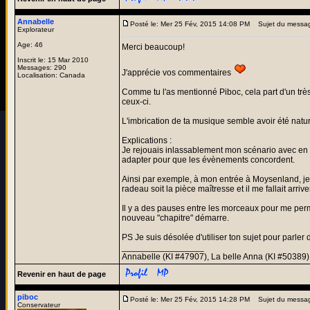
Annabelle
Posté le: Mer 25 Fév, 2015 14:08 PM
Sujet du messa
Explorateur
Age: 46
Merci beaucoup!
Inscrit le: 15 Mar 2010
Messages: 290
J'apprécie vos commentaires
Localisation: Canada
Comme tu l'as mentionné Piboc, cela part d'un très
ceux-ci.
L'imbrication de ta musique semble avoir été naturel
Explications :
Je rejouais inlassablement mon scénario avec en t
adapter pour que les évènements concordent.
Ainsi par exemple, à mon entrée à Moysenland, je ne
radeau soit la pièce maîtresse et il me fallait arr
Il y a des pauses entre les morceaux pour me perm
nouveau "chapitre" démarre.
PS Je suis désolée d'utiliser ton sujet pour parler 
_________________
Annabelle (KI #47907), La belle Anna (KI #50389)
Revenir en haut de page
piboc
Posté le: Mer 25 Fév, 2015 14:28 PM
Sujet du messa
Conservateur