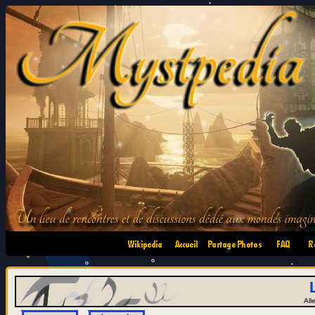
•
•
•
•
All