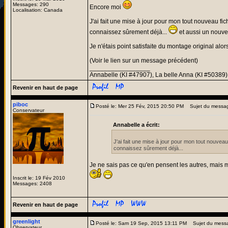
Messages: 290
Encore moi
Localisation: Canada
J'ai fait une mise à jour pour mon tout nouveau f
connaissez sûrement déjà...
et aussi un nouvea
Je n'étais point satisfaite du montage original alo
(Voir le lien sur un message précédent)
_________________
Annabelle (KI #47907), La belle Anna (KI #50389)
Revenir en haut de page
piboc
Posté le: Mer 25 Fév, 2015 20:50 PM
Sujet du messa
Conservateur
Annabelle a écrit:
J'ai fait une mise à jour pour mon tout nouve
connaissez sûrement déjà...
Je ne sais pas ce qu'en pensent les autres, mais 
Inscrit le: 19 Fév 2010
Messages: 2408
Revenir en haut de page
greenlight
Posté le: Sam 19 Sep, 2015 13:11 PM
Sujet du mess
Observateur