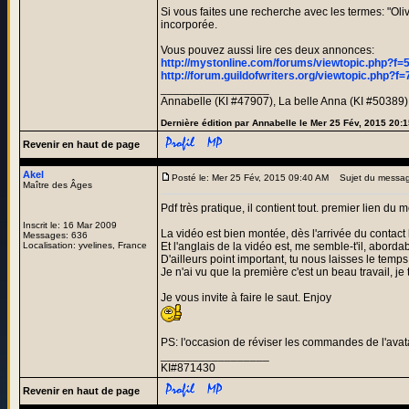
Si vous faites une recherche avec les termes: "Ol
incorporée.
Vous pouvez aussi lire ces deux annonces:
http://mystonline.com/forums/viewtopic.php?
http://forum.guildofwriters.org/viewtopic.ph
_________________
Annabelle (KI #47907), La belle Anna (KI #50389)
Dernière édition par Annabelle le Mer 25 Fév, 2015 20:1
Revenir en haut de page
Akel
Posté le: Mer 25 Fév, 2015 09:40 AM
Sujet du messag
Maître des Âges
Pdf très pratique, il contient tout. premier lien d
Inscrit le: 16 Mar 2009
La vidéo est bien montée, dès l'arrivée du contact 
Messages: 636
Localisation: yvelines, France
Et l'anglais de la vidéo est, me semble-t'il, abor
D'ailleurs point important, tu nous laisses le temps
Je n'ai vu que la première c'est un beau travail, je
Je vous invite à faire le saut. Enjoy
PS: l'occasion de réviser les commandes de l'avata
_________________
KI#871430
Revenir en haut de page