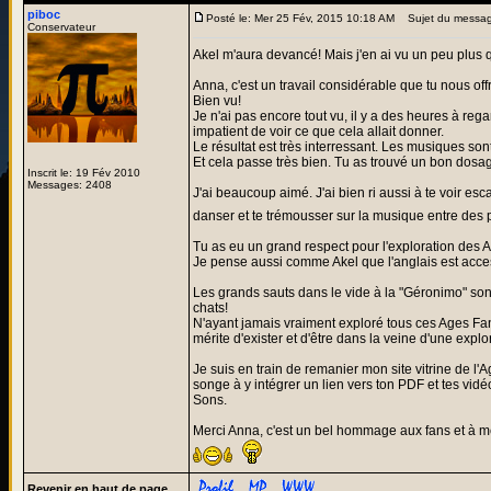
piboc
Posté le: Mer 25 Fév, 2015 10:18 AM
Sujet du messag
Conservateur
Akel m'aura devancé! Mais j'en ai vu un peu plus 
Anna, c'est un travail considérable que tu nous off
Bien vu!
Je n'ai pas encore tout vu, il y a des heures à rega
impatient de voir ce que cela allait donner.
Le résultat est très interressant. Les musiques s
Et cela passe très bien. Tu as trouvé un bon dosage
Inscrit le: 19 Fév 2010
Messages: 2408
J'ai beaucoup aimé. J'ai bien ri aussi à te voir e
danser et te trémousser sur la musique entre des
Tu as eu un grand respect pour l'exploration des 
Je pense aussi comme Akel que l'anglais est accessib
Les grands sauts dans le vide à la "Géronimo" sont
chats!
N'ayant jamais vraiment exploré tous ces Ages Fans
mérite d'exister et d'être dans la veine d'une expl
Je suis en train de remanier mon site vitrine de l
songe à y intégrer un lien vers ton PDF et tes vidé
Sons.
Merci Anna, c'est un bel hommage aux fans et à 
Revenir en haut de page