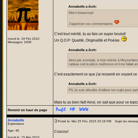
Annabelle a écrit:
Merci beaucoup!
J'apprécie vos commentaires
C'est tout mérité, tu as fais un super boulot!
Inscrit le: 19 Fév 2010
Un Q.O.P: Qualité, Originalité et Poésie.
Messages: 2408
Annabelle a écrit:
Ainsi par exemple, à mon entrée à Moysenland, j
radeau soit la pièce maîtresse et il me fallait
C'est exactement ce que j'ai ressenti en voyant ce
Annabelle a écrit:
PS Je suis désolée d'utiliser ton sujet pour par
Mais tu as bien fait! Ainsi, on sait que pour ce topi
Revenir en haut de page
Annabelle
Posté le: Mer 25 Fév, 2015 20:18 PM
Sujet du messa
Explorateur
Age: 46
Coucou!
Inscrit le: 15 Mar 2010