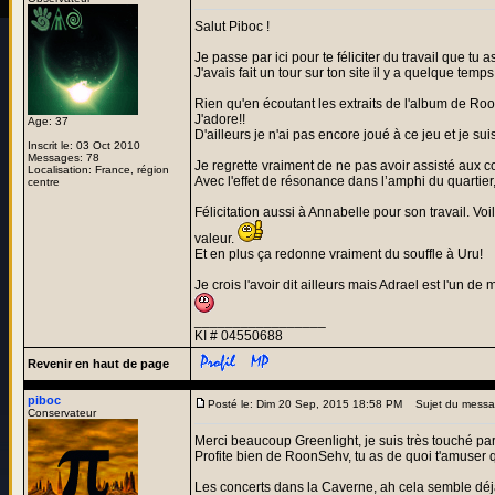
Salut Piboc !
Je passe par ici pour te féliciter du travail que tu
J'avais fait un tour sur ton site il y a quelque tem
Rien qu'en écoutant les extraits de l'album de Roon
J'adore!!
Age: 37
D'ailleurs je n'ai pas encore joué à ce jeu et je sui
Inscrit le: 03 Oct 2010
Messages: 78
Je regrette vraiment de ne pas avoir assisté aux 
Localisation: France, région
Avec l'effet de résonance dans l’amphi du quartier
centre
Félicitation aussi à Annabelle pour son travail. Vo
valeur.
Et en plus ça redonne vraiment du souffle à Uru!
Je crois l'avoir dit ailleurs mais Adrael est l'un de
_________________
KI # 04550688
Revenir en haut de page
piboc
Posté le: Dim 20 Sep, 2015 18:58 PM
Sujet du messa
Conservateur
Merci beaucoup Greenlight, je suis très touché pa
Profite bien de RoonSehv, tu as de quoi t'amuser 
Les concerts dans la Caverne, ah cela semble déjà s