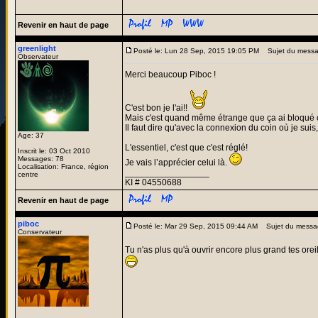
Revenir en haut de page
greenlight
Posté le: Lun 28 Sep, 2015 19:05 PM
Sujet du messa
Observateur
Merci beaucoup Piboc !
C'est bon je l'ai!!
Mais c'est quand même étrange que ça ai bloqué 
Il faut dire qu'avec la connexion du coin où je suis
Age: 37
L'essentiel, c'est que c'est réglé!
Inscrit le: 03 Oct 2010
Messages: 78
Je vais l’apprécier celui là.
Localisation: France, région
_________________
centre
KI # 04550688
Revenir en haut de page
piboc
Posté le: Mar 29 Sep, 2015 09:44 AM
Sujet du messa
Conservateur
Tu n'as plus qu'à ouvrir encore plus grand tes orei