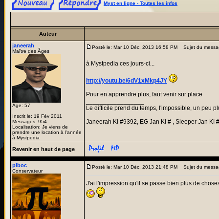
Myst en ligne - Toutes les infos
Auteur
janeerah
Posté le: Mar 10 Déc, 2013 16:58 PM
Sujet du messa
Maître des Âges
à Mystpedia ces jours-ci...
http://youtu.be/6dV1xMkp4JY
Pour en apprendre plus, faut venir sur place
_________________
Age: 57
Le difficile prend du temps, l'impossible, un peu pl
Inscrit le: 19 Fév 2011
Janeerah KI #9392, EG Jan KI # , Sleeper Jan KI 
Messages: 954
Localisation: Je viens de
prendre une location à l'année
à Mystpedia
Revenir en haut de page
piboc
Posté le: Mar 10 Déc, 2013 21:48 PM
Sujet du messa
Conservateur
J'ai l'impression qu'il se passe bien plus de chos