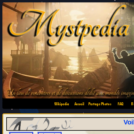
•
•
•
•
Voi