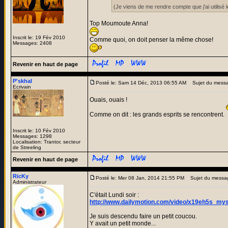
(Je viens de me rendre compte que j'ai utilis
Top Moumoute Anna!
Inscrit le: 19 Fév 2010
Comme quoi, on doit penser la même chose!
Messages: 2408
Revenir en haut de page
P'skhal
Posté le: Sam 14 Déc, 2013 06:55 AM
Sujet du mess
Ecrivain
Ouais, ouais !
Comme on dit : les grands esprits se rencontrent.
Inscrit le: 10 Fév 2010
Messages: 1298
Localisation: Trantor, secteur
de Streeling
Revenir en haut de page
RicKy
Posté le: Mer 08 Jan, 2014 21:55 PM
Sujet du messa
Administrateur
C'était Lundi soir :
http://www.dailymotion.com/video/x19eh5s_my
Je suis descendu faire un petit coucou.
Y avait un petit monde...