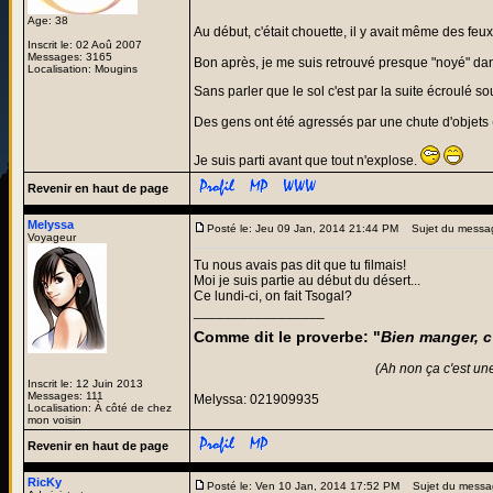
Age: 38
Au début, c'était chouette, il y avait même des feux 
Inscrit le: 02 Aoû 2007
Messages: 3165
Bon après, je me suis retrouvé presque "noyé" da
Localisation: Mougins
Sans parler que le sol c'est par la suite écroulé 
Des gens ont été agressés par une chute d'objets (
Je suis parti avant que tout n'explose.
Revenir en haut de page
Melyssa
Posté le: Jeu 09 Jan, 2014 21:44 PM
Sujet du messa
Voyageur
Tu nous avais pas dit que tu filmais!
Moi je suis partie au début du désert...
Ce lundi-ci, on fait Tsogal?
_________________
Comme dit le proverbe: "
Bien manger, c
(Ah non ça c'est un
Inscrit le: 12 Juin 2013
Messages: 111
Melyssa: 021909935
Localisation: À côté de chez
mon voisin
Revenir en haut de page
RicKy
Posté le: Ven 10 Jan, 2014 17:52 PM
Sujet du messa