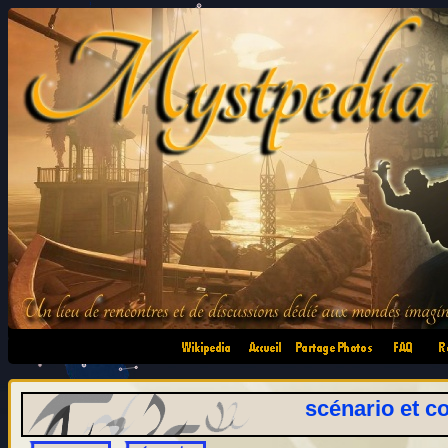
•
•
•
•
scénario et co