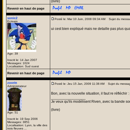
(livre)
Revenir en haut de page
sonic2
Posté le: Mar 10 Juin, 2008 09:34 AM
Sujet du messa
Ecrivain
ui cest bien expliqué mais ne detaille pas plus q
Age: 39
Inscrit le: 14 Jan 2007
Messages: 1024
Localisation: Sud ouest
Revenir en haut de page
zoorin
Posté le: Jeu 15 Jan, 2009 11:38 AM
Sujet du messag
Administrateur
Bon, avec la nouvelle situation, il faut re réfléchir 
_________________
Je veux qu'ils modélisent Riven, avec la bande son
(livre)
Age: 51
Inscrit le: 19 Sep 2006
Messages: 3851
Localisation: Lyon, la ville des
trois fleuves ...