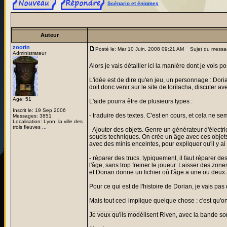
Scénario et énigmes
Auteur
zoorin
Posté le: Mar 10 Juin, 2008 09:21 AM
Sujet du messa
Administrateur
Alors je vais détailler ici la manière dont je vois p
L'idée est de dire qu'en jeu, un personnage : Doria
doit donc venir sur le site de torilacha, discuter ave
Age: 51
L'aide pourra être de plusieurs types :
Inscrit le: 19 Sep 2006
- traduire des textes. C'est en cours, et cela ne 
Messages: 3851
Localisation: Lyon, la ville des
trois fleuves ...
- Ajouter des objets. Genre un générateur d'électri
soucis techniques. On crée un âge avec ces objets,
avec des minis enceintes, pour expliquer qu'il y a
- réparer des trucs. typiquement, il faut réparer 
l'âge, sans trop freiner le joueur. Laisser des zon
et Dorian donne un fichier où l'âge a une ou deu
Pour ce qui est de l'histoire de Dorian, je vais pas d
Mais tout ceci implique quelque chose : c'est qu'on
_________________
Je veux qu'ils modélisent Riven, avec la bande son