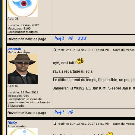
Age: 38
Inscrit le: 02 Aoû 2007
Messages: 3165
Localisation: Mougins
Revenir en haut de page
janeerah
Posté le: Lun 13 Nov, 2017 15:50 PM
Sujet du messa
Maître des Âges
ayé, c'est fait !
j'avais repartagé ici et là
_________________
Le difficile prend du temps, l'impossible, un peu pl
Age: 57
Janeerah KI #9392, EG Jan KI # , Sleeper Jan KI 
Inscrit le: 19 Fév 2011
Messages: 954
Localisation: Je viens de
prendre une location à l'année
à Mystpedia
Revenir en haut de page
RicKy
Posté le: Lun 13 Nov, 2017 16:51 PM
Sujet du messa
Administrateur