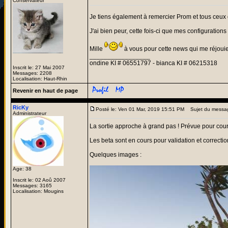
Conservateur
Je tiens également à remercier Prom et tous ceux 
J'ai bien peur, cette fois-ci que mes configurations 
Mille
à vous pour cette news qui me réjouie,
_________________
ondine KI # 06551797 - bianca KI # 06215318
Inscrit le: 27 Mai 2007
Messages: 2208
Localisation: Haut-Rhin
Revenir en haut de page
RicKy
Posté le: Ven 01 Mar, 2019 15:51 PM
Sujet du messa
Administrateur
La sortie approche à grand pas ! Prévue pour cour
Les beta sont en cours pour validation et correctio
Quelques images :
Age: 38
Inscrit le: 02 Aoû 2007
Messages: 3165
Localisation: Mougins