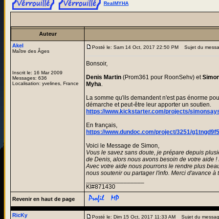
RealMYHA
Auteur
Akel
Posté le: Sam 14 Oct, 2017 22:50 PM
Sujet du mess
Maître des Âges
Bonsoir,
Inscrit le: 16 Mar 2009
Denis Martin
(Prom361 pour RoonSehv) et
Simo
Messages: 636
Localisation: yvelines, France
Myha
.
La somme qu'ils demandent n'est pas énorme pour l'
démarche et peut-être leur apporter un soutien.
https://www.kickstarter.com/projects/simonsa
En français,
https://www.dundoc.com/project/3251/g1tngd9f
Voici le Message de Simon,
Vous le savez sans doute, je prépare depuis plus
de Denis, alors nous avons besoin de votre aide ! 
Avec votre aide nous pourrons le rendre plus beau,
nous soutenir ou partager l'info. Merci d'avance à t
_________________
KI#871430
Revenir en haut de page
RicKy
Posté le: Dim 15 Oct, 2017 11:33 AM
Sujet du messag