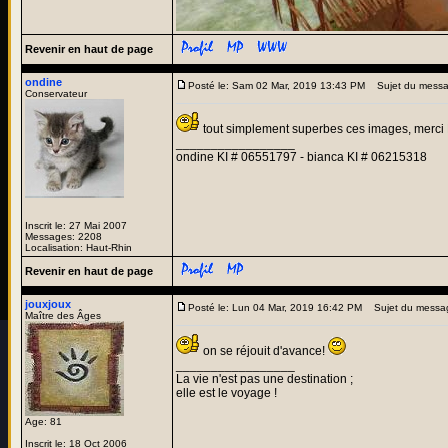
Revenir en haut de page
ondine
Posté le: Sam 02 Mar, 2019 13:43 PM
Sujet du messa
Conservateur
tout simplement superbes ces images, merci R
_________________
ondine KI # 06551797 - bianca KI # 06215318
Inscrit le: 27 Mai 2007
Messages: 2208
Localisation: Haut-Rhin
Revenir en haut de page
jouxjoux
Posté le: Lun 04 Mar, 2019 16:42 PM
Sujet du messa
Maître des Âges
on se réjouit d'avance!
_________________
La vie n'est pas une destination ;
elle est le voyage !
Age: 81
Inscrit le: 18 Oct 2006