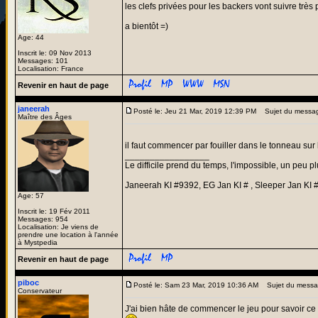
les clefs privées pour les backers vont suivre très
a bientôt =)
Age: 44
Inscrit le: 09 Nov 2013
Messages: 101
Localisation: France
Revenir en haut de page
janeerah
Posté le: Jeu 21 Mar, 2019 12:39 PM
Sujet du messa
Maître des Âges
il faut commencer par fouiller dans le tonneau sur
_________________
Le difficile prend du temps, l'impossible, un peu pl
Janeerah KI #9392, EG Jan KI # , Sleeper Jan KI 
Age: 57
Inscrit le: 19 Fév 2011
Messages: 954
Localisation: Je viens de
prendre une location à l'année
à Mystpedia
Revenir en haut de page
piboc
Posté le: Sam 23 Mar, 2019 10:36 AM
Sujet du messa
Conservateur
J'ai bien hâte de commencer le jeu pour savoir ce 