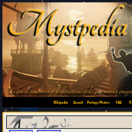
•
•
•
•