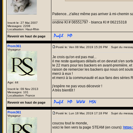
Patience...z'allez même pas arriver à mi-chemin s
_________________
ondine KI # 06551797 - bianca KI # 06215318
Inscrit le: 27 Mai 2007
Messages: 2208
Localisation: Haut-Rhin
Revenir en haut de page
Prom361
Posté le: Ven 08 Mar, 2019 15:26 PM
Sujet du messa
Voyageur
Je crois qu'on est pas mal...
il me reste quelques détails et on devrait s'en sortir
le 22 mars pour les backers en avant-première, et
raison de remercier les backers qui nous ont soute
merci à eux !
et merci à la communauté et aux fans des séries R
Age: 44
j'espère ne pas vous décevoir !
Inscrit le: 09 Nov 2013
A très bientôt !
Messages: 101
Localisation: France
Revenir en haut de page
Prom361
Posté le: Lun 18 Mar, 2019 17:18 PM
Sujet du messa
Voyageur
coucou tout le monde,
voici le lien vers la page STEAM (en cours):
https