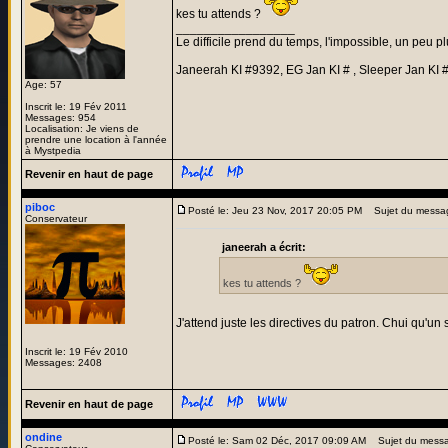
kes tu attends ?
_________________
Le difficile prend du temps, l'impossible, un peu pl
Janeerah KI #9392, EG Jan KI # , Sleeper Jan KI 
Age: 57
Inscrit le: 19 Fév 2011
Messages: 954
Localisation: Je viens de
prendre une location à l'année
à Mystpedia
Revenir en haut de page
piboc
Posté le: Jeu 23 Nov, 2017 20:05 PM
Sujet du messa
Conservateur
janeerah a écrit:
kes tu attends ?
J'attend juste les directives du patron. Chui qu'un
Inscrit le: 19 Fév 2010
Messages: 2408
Revenir en haut de page
ondine
Posté le: Sam 02 Déc, 2017 09:09 AM
Sujet du mess