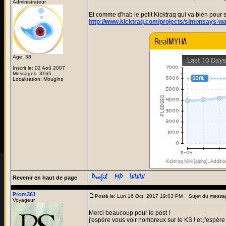
Administrateur
Et comme d'hab le petit Kicktraq qui va bien pour su
http://www.kicktraq.com/projects/simonsays-w
Age: 38
Inscrit le: 02 Aoû 2007
Messages: 3165
Localisation: Mougins
Revenir en haut de page
Prom361
Posté le: Lun 16 Oct, 2017 19:03 PM
Sujet du messa
Voyageur
Merci beaucoup pour le post !
j'espère vous voir nombreux sur le KS ! et j'espère