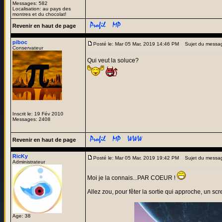
Messages: 582
Localisation: au pays des
montres et du chocolat!
Revenir en haut de page
piboc
Posté le: Mar 05 Mar, 2019 14:46 PM
Sujet du messa
Conservateur
Qui veut la soluce?
Inscrit le: 19 Fév 2010
Messages: 2408
Revenir en haut de page
RicKy
Posté le: Mar 05 Mar, 2019 19:42 PM
Sujet du messa
Administrateur
Moi je la connais...PAR COEUR !
Allez zou, pour fêter la sortie qui approche, un scr
Age: 38