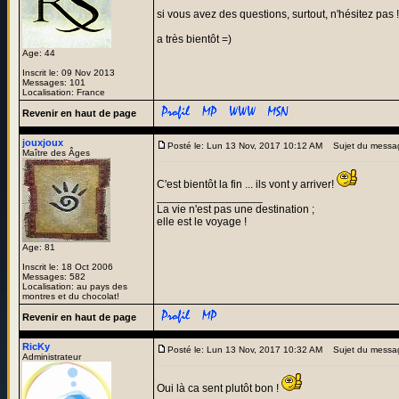
si vous avez des questions, surtout, n'hésitez pas !
a très bientôt =)
Age: 44
Inscrit le: 09 Nov 2013
Messages: 101
Localisation: France
Revenir en haut de page
jouxjoux
Posté le: Lun 13 Nov, 2017 10:12 AM
Sujet du messa
Maître des Âges
C'est bientôt la fin ... ils vont y arriver!
_________________
La vie n'est pas une destination ;
elle est le voyage !
Age: 81
Inscrit le: 18 Oct 2006
Messages: 582
Localisation: au pays des
montres et du chocolat!
Revenir en haut de page
RicKy
Posté le: Lun 13 Nov, 2017 10:32 AM
Sujet du messa
Administrateur
Oui là ca sent plutôt bon !