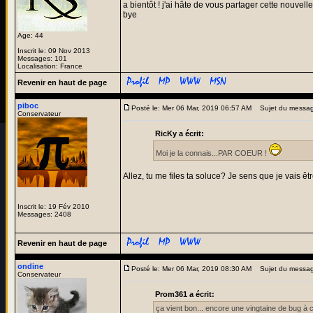
a bientôt ! j'ai hâte de vous partager cette nouvell
bye
Age: 44
Inscrit le: 09 Nov 2013
Messages: 101
Localisation: France
Revenir en haut de page
piboc
Posté le: Mer 06 Mar, 2019 06:57 AM
Sujet du messag
Conservateur
RicKy a écrit:
Moi je la connais...PAR COEUR !
Allez, tu me files ta soluce? Je sens que je vais êt
Inscrit le: 19 Fév 2010
Messages: 2408
Revenir en haut de page
ondine
Posté le: Mer 06 Mar, 2019 08:30 AM
Sujet du messag
Conservateur
Prom361 a écrit:
ça vient bon... encore une vingtaine de bug à c