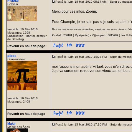
P'skhal
Posté le: Lun 15 Mar, 2010 08:14 AM
Sujet du messa
Ecrivain
Merci pour ces infos, Zoorin.
Pour Champie, je ne sais pas si je suis capable d'
_________________
Inscrit le: 10 Fév 2010
Tout ce que nous avons à décider, c'est ce que nous devons fair
Messages: 1298
P'skhal : 230181 ( Mystpedia ) - V@-nupied : 6015289 ( Les Volt
Localisation: Trantor, secteur
de Streeling
Revenir en haut de page
piboc
Posté le: Lun 15 Mar, 2010 14:28 PM
Sujet du messa
Conservateur
moi j'apporte mon apéritif virtuel, vous m'en direz
Jojo va surement retrouver son vieux camembert..
Inscrit le: 19 Fév 2010
Messages: 2408
Revenir en haut de page
Makir
Posté le: Lun 15 Mar, 2010 17:10 PM
Sujet du messa
Maître des Âges