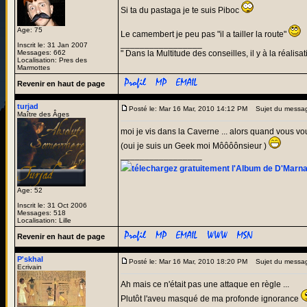
Si ta du pastaga je te suis Piboc
Age: 75
Le camembert je peu pas "il a tailler la route"
_________________
Inscrit le: 31 Jan 2007
Messages: 662
" Dans la Multitude des conseilles, il y à la réalisat
Localisation: Pres des
Marmottes
Revenir en haut de page
turjad
Posté le: Mar 16 Mar, 2010 14:12 PM
Sujet du messa
Maître des Âges
moi je vis dans la Caverne ... alors quand vous voul
(oui je suis un Geek moi Môôôônsieur )
_________________
télechargez gratuitement l'Album de D'Marn
Age: 52
Inscrit le: 31 Oct 2006
Messages: 518
Localisation: Lille
Revenir en haut de page
P'skhal
Posté le: Mar 16 Mar, 2010 18:20 PM
Sujet du messa
Ecrivain
Ah mais ce n'était pas une attaque en règle ...
Plutôt l'aveu masqué de ma profonde ignorance