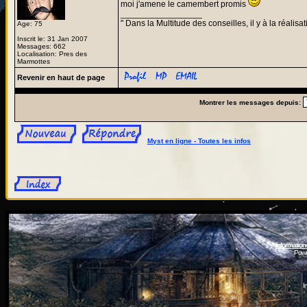
moi j'amene le camembert promis
_________________
" Dans la Multitude des conseilles, il y à la réalisat
Age: 75
Inscrit le: 31 Jan 2007
Messages: 662
Localisation: Pres des
Marmottes
Revenir en haut de page
Montrer les messages depuis:
Myst en ligne - Toutes les infos
Information
Powe
I