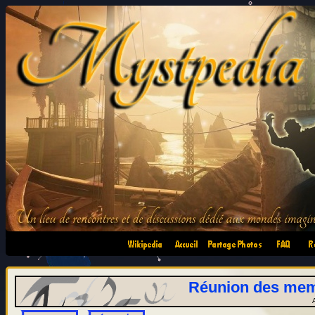
•
•
•
•
Réunion des memb