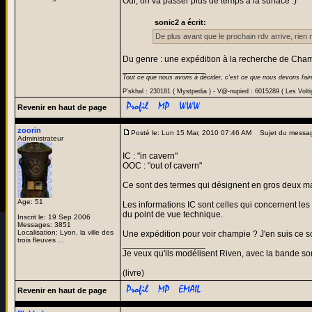
Oui, on va passer plus de temps à la surface :)
sonic2 a écrit:
De plus avant que le prochain rdv arrive, rien 
Du genre : une expédition à la recherche de Cham
_________________
Tout ce que nous avons à décider, c'est ce que nous devons fair
P'skhal : 230181 ( Mystpedia ) - V@-nupied : 6015289 ( Les Volt
Revenir en haut de page
zoorin
Posté le: Lun 15 Mar, 2010 07:46 AM
Sujet du messa
Administrateur
IC : "in cavern"
OOC : "out of cavern"
Ce sont des termes qui désignent en gros deux man
Age: 51
Les informations IC sont celles qui concernent les
du point de vue technique.
Inscrit le: 19 Sep 2006
Messages: 3851
Localisation: Lyon, la ville des
Une expédition pour voir champie ? J'en suis ce soi
trois fleuves ...
_________________
Je veux qu'ils modélisent Riven, avec la bande son
(livre)
Revenir en haut de page