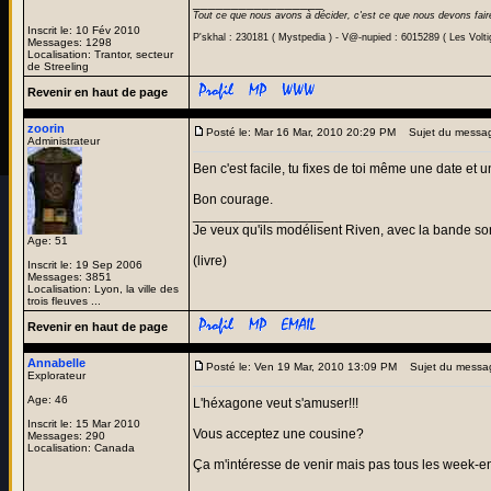
_________________
Tout ce que nous avons à décider, c'est ce que nous devons fair
Inscrit le: 10 Fév 2010
P'skhal : 230181 ( Mystpedia ) - V@-nupied : 6015289 ( Les Volt
Messages: 1298
Localisation: Trantor, secteur
de Streeling
Revenir en haut de page
zoorin
Posté le: Mar 16 Mar, 2010 20:29 PM
Sujet du messa
Administrateur
Ben c'est facile, tu fixes de toi même une date et
Bon courage.
_________________
Je veux qu'ils modélisent Riven, avec la bande son
Age: 51
(livre)
Inscrit le: 19 Sep 2006
Messages: 3851
Localisation: Lyon, la ville des
trois fleuves ...
Revenir en haut de page
Annabelle
Posté le: Ven 19 Mar, 2010 13:09 PM
Sujet du messa
Explorateur
Age: 46
L'héxagone veut s'amuser!!!
Inscrit le: 15 Mar 2010
Vous acceptez une cousine?
Messages: 290
Localisation: Canada
Ça m'intéresse de venir mais pas tous les week-e