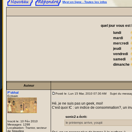
Myst en ligne - Toutes les infos
quel jour vous est 
lundi
mardi
mercredi
jeudi
vendredi
samedi
dimanche
Auteur
P'skhal
Posté le: Lun 15 Mar, 2010 07:30 AM
Sujet du messa
Ecrivain
Hé, je ne suis pas un geek, moi!
C'est quoi IC : un indice de consommation?, un in
sonic2 a écrit:
Inscrit le: 10 Fév 2010
le printemps arrive, youpii
Messages: 1298
Localisation: Trantor, secteur
de Streeling