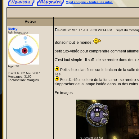
Myst en ligne - Toutes les infos
Auteur
RicKy
Posté le: Ven 17 Juil, 2020 20:44 PM
Sujet du messa
Administrateur
Bonsoir tout le monde,
petit tuto-vidéo pour comprendre comment allumer le
C'est tout simple : Il suffit de se rendre dans deux 
Age: 38
Petits feux d'artifices sur le balcon de la sall
Inscrit le: 02 Aoû 2007
Îles.
Messages: 3165
Feu d'artifice coloré de la fontaine : se rendre 
Localisation: Mougins
s'approcher de la lampe isolée dans un des coins.
En images :