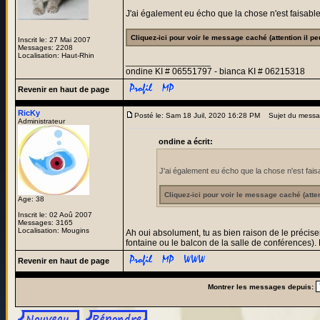
J'ai également eu écho que la chose n'est faisabl
Cliquez-ici pour voir le message caché (attention il pe
Inscrit le: 27 Mai 2007
Messages: 2208
Localisation: Haut-Rhin
_________________
ondine KI # 06551797 - bianca KI # 06215318
Revenir en haut de page
RicKy
Posté le: Sam 18 Juil, 2020 16:28 PM
Sujet du messa
Administrateur
ondine a écrit:
J'ai également eu écho que la chose n'est fai
Cliquez-ici pour voir le message caché (atten
Age: 38
Inscrit le: 02 Aoû 2007
Messages: 3165
Localisation: Mougins
Ah oui absolument, tu as bien raison de le préciser !
fontaine ou le balcon de la salle de conférences).
Revenir en haut de page
Montrer les messages depuis: