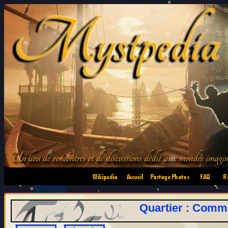
•
•
•
•
Quartier : Commen