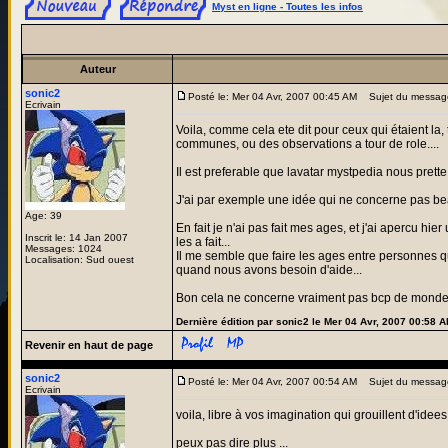
Myst en ligne - Toutes les infos
Auteur
sonic2
Posté le: Mer 04 Avr, 2007 00:45 AM
Sujet du messag
Ecrivain
Voila, comme cela ete dit pour ceux qui étaient la
communes, ou des observations a tour de role....
Il est preferable que lavatar mystpedia nous prette
J'ai par exemple une idée qui ne concerne pas b
Age: 39
En fait je n'ai pas fait mes ages, et j'ai apercu hie
Inscrit le: 14 Jan 2007
les a fait...
Messages: 1024
Il me semble que faire les ages entre personnes qui
Localisation: Sud ouest
quand nous avons besoin d'aide...
Bon cela ne concerne vraiment pas bcp de monde m
Dernière édition par sonic2 le Mer 04 Avr, 2007 00:58 AM
Revenir en haut de page
sonic2
Posté le: Mer 04 Avr, 2007 00:54 AM
Sujet du messag
Ecrivain
voila, libre à vos imagination qui grouillent d'idee
peux pas dire plus ...