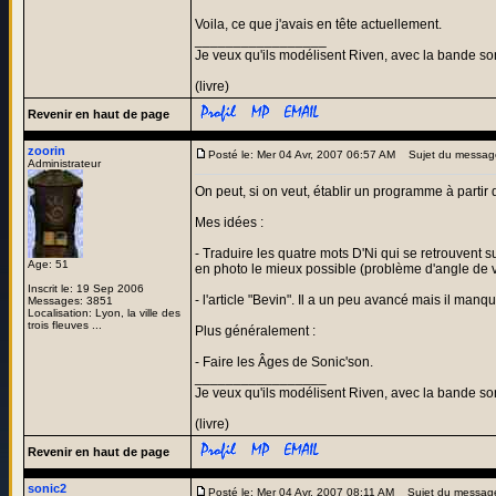
Voila, ce que j'avais en tête actuellement.
_________________
Je veux qu'ils modélisent Riven, avec la bande son
(livre)
Revenir en haut de page
zoorin
Posté le: Mer 04 Avr, 2007 06:57 AM
Sujet du messag
Administrateur
On peut, si on veut, établir un programme à partir 
Mes idées :
- Traduire les quatre mots D'Ni qui se retrouvent s
Age: 51
en photo le mieux possible (problème d'angle de v
Inscrit le: 19 Sep 2006
- l'article "Bevin". Il a un peu avancé mais il man
Messages: 3851
Localisation: Lyon, la ville des
trois fleuves ...
Plus généralement :
- Faire les Âges de Sonic'son.
_________________
Je veux qu'ils modélisent Riven, avec la bande son
(livre)
Revenir en haut de page
sonic2
Posté le: Mer 04 Avr, 2007 08:11 AM
Sujet du messag