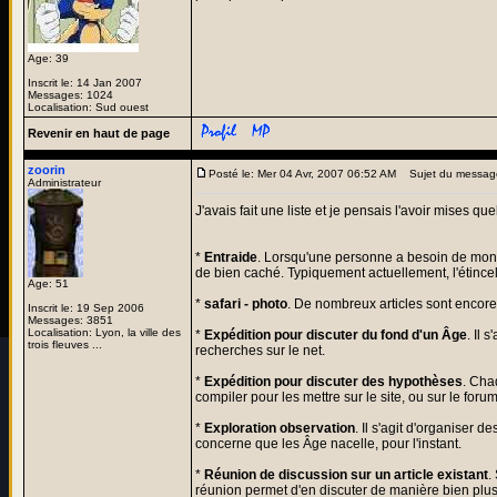
Age: 39
Inscrit le: 14 Jan 2007
Messages: 1024
Localisation: Sud ouest
Revenir en haut de page
zoorin
Posté le: Mer 04 Avr, 2007 06:52 AM
Sujet du messag
Administrateur
J'avais fait une liste et je pensais l'avoir mises qu
*
Entraide
. Lorsqu'une personne a besoin de mond
de bien caché. Typiquement actuellement, l'étincell
Age: 51
*
safari - photo
. De nombreux articles sont encore 
Inscrit le: 19 Sep 2006
Messages: 3851
Localisation: Lyon, la ville des
*
Expédition pour discuter du fond d'un Âge
. Il 
trois fleuves ...
recherches sur le net.
*
Expédition pour discuter des hypothèses
. Cha
compiler pour les mettre sur le site, ou sur le for
*
Exploration observation
. Il s'agit d'organiser
concerne que les Âge nacelle, pour l'instant.
*
Réunion de discussion sur un article existant
.
réunion permet d'en discuter de manière bien plus