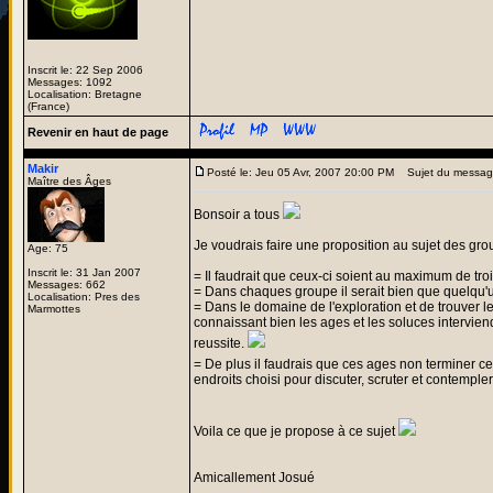
Inscrit le: 22 Sep 2006
Messages: 1092
Localisation: Bretagne
(France)
Revenir en haut de page
Makir
Posté le: Jeu 05 Avr, 2007 20:00 PM
Sujet du messa
Maître des Âges
Bonsoir a tous
Je voudrais faire une proposition au sujet des gr
Age: 75
Inscrit le: 31 Jan 2007
= Il faudrait que ceux-ci soient au maximum de tro
Messages: 662
= Dans chaques groupe il serait bien que quelqu'
Localisation: Pres des
= Dans le domaine de l'exploration et de trouver l
Marmottes
connaissant bien les ages et les soluces intervien
reussite.
= De plus il faudrais que ces ages non terminer c
endroits choisi pour discuter, scruter et contemple
Voila ce que je propose à ce sujet
Amicallement Josué