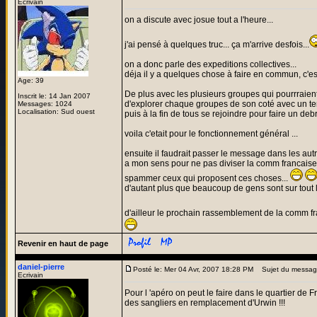
Ecrivain
on a discute avec josue tout a l'heure...
j'ai pensé à quelques truc... ça m'arrive desfois...
on a donc parle des expeditions collectives...
déja il y a quelques chose à faire en commun, c'e
Age: 39
De plus avec les plusieurs groupes qui pourrraient 
Inscrit le: 14 Jan 2007
d'explorer chaque groupes de son coté avec un te
Messages: 1024
Localisation: Sud ouest
puis à la fin de tous se rejoindre pour faire un deb
voila c'etait pour le fonctionnement général ...
ensuite il faudrait passer le message dans les autr
a mon sens pour ne pas diviser la comm francaise ma
spammer ceux qui proposent ces choses...
d'autant plus que beaucoup de gens sont sur tou
d'ailleur le prochain rassemblement de la comm franc
Revenir en haut de page
daniel-pierre
Posté le: Mer 04 Avr, 2007 18:28 PM
Sujet du messag
Ecrivain
Pour l 'apéro on peut le faire dans le quartier d
des sangliers en remplacement d'Urwin !!!