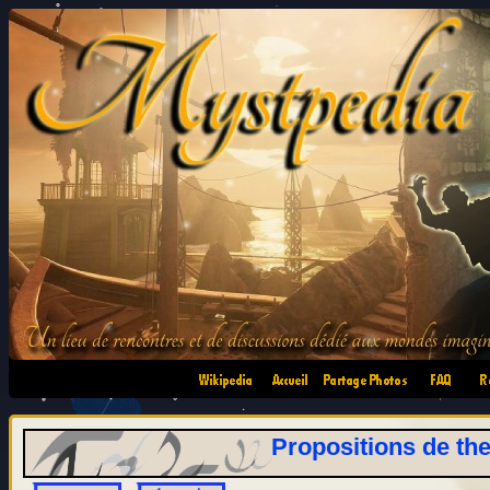
•
•
•
•
Propositions de t