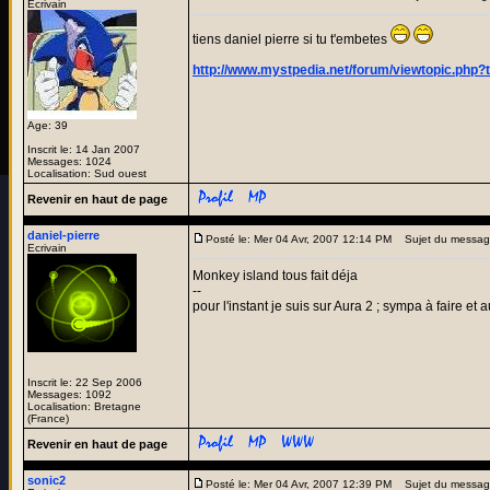
Ecrivain
tiens daniel pierre si tu t'embetes
http://www.mystpedia.net/forum/viewtopic.php?
Age: 39
Inscrit le: 14 Jan 2007
Messages: 1024
Localisation: Sud ouest
Revenir en haut de page
daniel-pierre
Posté le: Mer 04 Avr, 2007 12:14 PM
Sujet du messag
Ecrivain
Monkey island tous fait déja
--
pour l'instant je suis sur Aura 2 ; sympa à faire 
Inscrit le: 22 Sep 2006
Messages: 1092
Localisation: Bretagne
(France)
Revenir en haut de page
sonic2
Posté le: Mer 04 Avr, 2007 12:39 PM
Sujet du messag