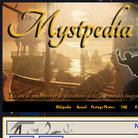
•
•
•
•
N