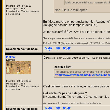
Mais peut-on le faire au moment du t
Inscrit le: 10 Fév 2010
Messages: 1298
Non, il faut le faire après.
Localisation: Trantor, secteur
de Streeling
En fait ça marche en portant la mention 'catégorie' 
J'ai gagné pas mal de temps la-dessus :)
Je me suis arrêté à 24. A voir si il faut aller plus loi
_________________
Tout ce que nous avons à décider, c'est ce que nous devons fair
P'skhal : 230181 ( Mystpedia ) - V@-nupied : 6015289 ( Les Volt
Revenir en haut de page
P'skhal
Posté le: Sam 01 Mai, 2010 08:24 AM
Sujet du messa
Ecrivain
zoorin a écrit:
Par ailleurs, une petite recherche m'a fait déc
http://www.mystpedia.net/mystpedia/inde
Inscrit le: 10 Fév 2010
Messages: 1298
C'est curieux, dans cet article, je ne trouve pas de
Localisation: Trantor, secteur
de Streeling
Cet article n'a pas de catégorie ?
Il y est mentionné 'fiche numero 1 (concernant les n
dois pas avoir les yeux en face des trous, ce matin, moi
Revenir en haut de page