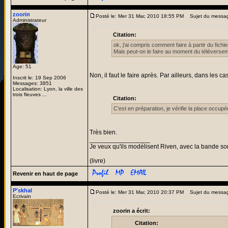
zoorin
Posté le: Mer 31 Mar, 2010 18:55 PM
Sujet du messa
Administrateur
Citation:
ok, j'ai compris comment faire à partir du fichi
Mais peut-on le faire au moment du téléverse
Age: 51
Non, il faut le faire après. Par ailleurs, dans les ca
Inscrit le: 19 Sep 2006
Messages: 3851
Localisation: Lyon, la ville des
trois fleuves ...
Citation:
C'est en préparation, je vérifie la place occupé
Très bien.
_________________
Je veux qu'ils modélisent Riven, avec la bande son
(livre)
Revenir en haut de page
P'skhal
Posté le: Mer 31 Mar, 2010 20:37 PM
Sujet du messa
Ecrivain
zoorin a écrit:
Citation: