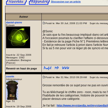
Discussion sur un article
Auteur
daniel-pierre
Posté le: Mer 30 Juil, 2008 21:03 PM
Sujet du messa
Ecrivain
@Sonic
Je sais que tu t'es beaucoup impliqué dans cet art
A l'occasion pourrais tu clarifier l'affaire ci-dessous
- Existence de la page Fiche N°1 Premières lettres
En fait je retrouve l'article à priori dans l'article
Si tu as 5 mn pour voir ce léger pb de syncro et m
Inscrit le: 22 Sep 2006
Messages: 1092
Localisation: Bretagne
(France)
Revenir en haut de page
zoorin
Posté le: Mer 31 Mar, 2010 09:29 AM
Sujet du messag
Administrateur
Grosse remontée de ce sujet pour ne pas en ouvrir
Tu as téléchargé le chiffre zero - roon, mais tu ne
l'habitude de les catégoriser, histoire de pouvoir les
placer dessus une catégorie.
Age: 51
Je l'ai fait :
http://www.mystpedia.net/mystpedia/i
Inscrit le: 19 Sep 2006