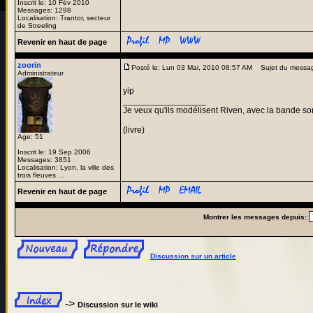
Inscrit le: 10 Fév 2010
Messages: 1298
Localisation: Trantor, secteur
de Streeling
Revenir en haut de page
zoorin
Posté le: Lun 03 Mai, 2010 08:57 AM
Sujet du messa
Administrateur
yip
_________________
Je veux qu'ils modélisent Riven, avec la bande son
(livre)
Age: 51
Inscrit le: 19 Sep 2006
Messages: 3851
Localisation: Lyon, la ville des
trois fleuves ...
Revenir en haut de page
Montrer les messages depuis:
Discussion sur un article
->
Discussion sur le wiki