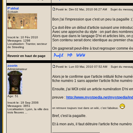
P'skhal
Posté le: Dim 02 Mai, 2010 06:27 AM
Sujet du messag
Ecrivain
Bon j'ai l'impression que c'est un peu la pagaille :(
Ça doit être un début d'article suivant une introduc
Avec une approche du style : on part des nombres p
Alors que dans le langage D'ni et articles liés, on 
Inscrit le: 10 Fév 2010
Son contenu serait donc identique au premier cha
Messages: 1298
Localisation: Trantor, secteur
de Streeling
On gagnerait peut-être à tout regrouper comme 
Revenir en haut de page
zoorin
Posté le: Lun 03 Mai, 2010 07:52 AM
Sujet du messa
Administrateur
Alors je te confirme que l'article intitulé fiche nu
fiche numéro 1 sans appeler l'article fiche numéro 
Ensuite, j'ai MOI créé un article numération D'ni en 
Age: 51
preuve :
http://www.mystpedia.net/mystpedia
Inscrit le: 19 Sep 2006
Messages: 3851
on retrouve toujours tout dans un wiki, c'est fabuleux.
Localisation: Lyon, la ville des
trois fleuves ...
Bref, c'est la pagaille.
Et à mon avis, il faut détruire l'article fiche numé
----------------------------------------