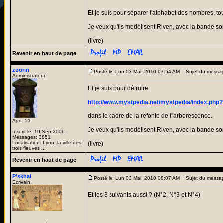
Et je suis pour séparer l'alphabet des nombres, tou
_________________
Je veux qu'ils modélisent Riven, avec la bande son
(livre)
Revenir en haut de page
zoorin
Posté le: Lun 03 Mai, 2010 07:54 AM
Sujet du messa
Administrateur
Et je suis pour détruire
http://www.mystpedia.net/mystpedia/index.p
dans le cadre de la refonte de l''arborescence.
Age: 51
_________________
Je veux qu'ils modélisent Riven, avec la bande son
Inscrit le: 19 Sep 2006
Messages: 3851
Localisation: Lyon, la ville des
(livre)
trois fleuves ...
Revenir en haut de page
P'skhal
Posté le: Lun 03 Mai, 2010 08:07 AM
Sujet du messa
Ecrivain
Et les 3 suivants aussi ? (N°2, N°3 et N°4)