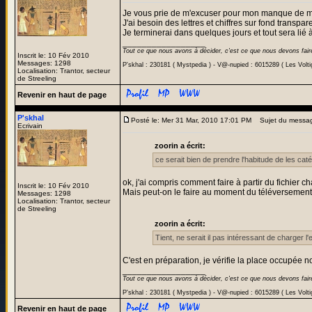
Je vous prie de m'excuser pour mon manque de m
J'ai besoin des lettres et chiffres sur fond transpar
Je terminerai dans quelques jours et tout sera lié à 
_________________
Tout ce que nous avons à décider, c'est ce que nous devons fair
Inscrit le: 10 Fév 2010
Messages: 1298
P'skhal : 230181 ( Mystpedia ) - V@-nupied : 6015289 ( Les Volt
Localisation: Trantor, secteur
de Streeling
Revenir en haut de page
P'skhal
Posté le: Mer 31 Mar, 2010 17:01 PM
Sujet du messa
Ecrivain
zoorin a écrit:
ce serait bien de prendre l'habitude de les caté
ok, j'ai compris comment faire à partir du fichier c
Inscrit le: 10 Fév 2010
Mais peut-on le faire au moment du téléversement
Messages: 1298
Localisation: Trantor, secteur
de Streeling
zoorin a écrit:
Tient, ne serait il pas intéressant de charger l
C'est en préparation, je vérifie la place occupée n
_________________
Tout ce que nous avons à décider, c'est ce que nous devons fair
P'skhal : 230181 ( Mystpedia ) - V@-nupied : 6015289 ( Les Volt
Revenir en haut de page