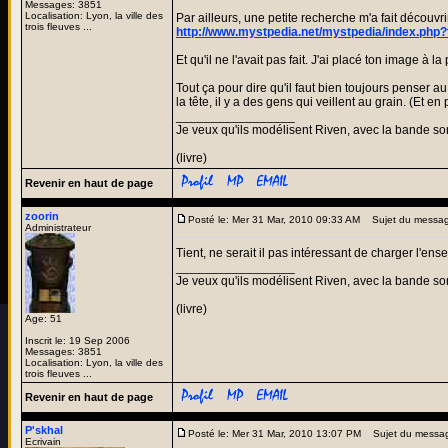
Messages: 3851
Localisation: Lyon, la ville des
Par ailleurs, une petite recherche m'a fait découvr
trois fleuves ...
http://www.mystpedia.net/mystpedia/index.ph
Et qu'il ne l'avait pas fait. J'ai placé ton image à la
Tout ça pour dire qu'il faut bien toujours penser 
la tête, il y a des gens qui veillent au grain. (Et e
_________________
Je veux qu'ils modélisent Riven, avec la bande son
(livre)
Revenir en haut de page
zoorin
Posté le: Mer 31 Mar, 2010 09:33 AM
Sujet du messag
Administrateur
Tient, ne serait il pas intéressant de charger l'ens
_________________
Je veux qu'ils modélisent Riven, avec la bande son
(livre)
Age: 51
Inscrit le: 19 Sep 2006
Messages: 3851
Localisation: Lyon, la ville des
trois fleuves ...
Revenir en haut de page
P'skhal
Posté le: Mer 31 Mar, 2010 13:07 PM
Sujet du messa
Ecrivain