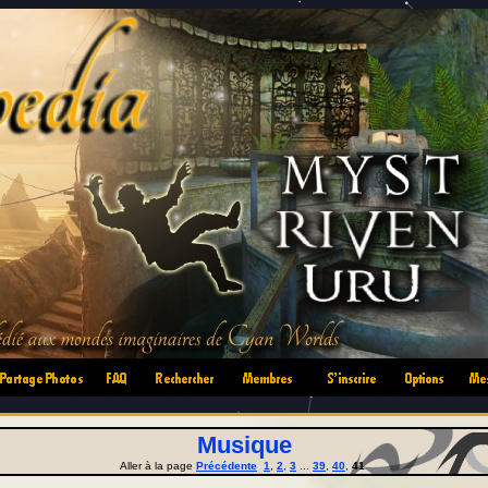
•
•
•
•
•
•
Musique
Aller à la page
Précédente
1
,
2
,
3
...
39
,
40
,
41