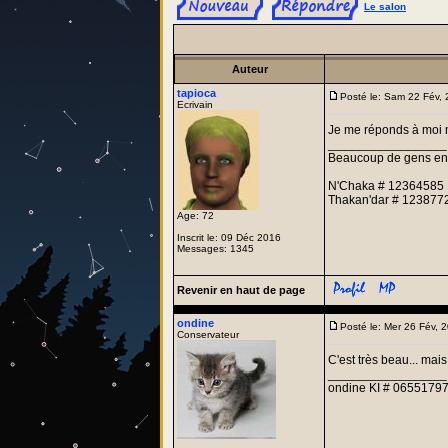
Le salon
Auteur
tapioca
Posté le: Sam 22 Fév,
Ecrivain
Je me réponds à moi m
_________________
Beaucoup de gens entre
N'Chaka # 12364585
Thakan'dar # 123877
Age: 72
Inscrit le: 09 Déc 2016
Messages: 1345
Revenir en haut de page
ondine
Posté le: Mer 26 Fév,
Conservateur
C'est très beau... mais...
_________________
ondine KI # 06551797