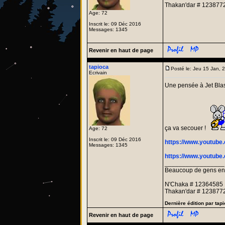
Thakan'dar # 123877
Age: 72
Inscrit le: 09 Déc 2016
Messages: 1345
Revenir en haut de page
tapioca
Posté le: Jeu 15 Jan,
Ecrivain
Une pensée à Jet Blas
ça va secouer !
Age: 72
Inscrit le: 09 Déc 2016
https://www.youtub
Messages: 1345
https://www.youtu
_________________
Beaucoup de gens entre
N'Chaka # 12364585
Thakan'dar # 123877
Dernière édition par tap
Revenir en haut de page