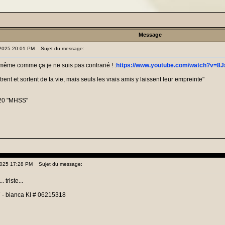
Message
 2025 20:01 PM
Sujet du message:
ême comme ça je ne suis pas contrarié ! :
https://www.youtube.com/watch?v=8
nt et sortent de ta vie, mais seuls les vrais amis y laissent leur empreinte"
20 "MHSS"
 2025 17:28 PM
Sujet du message:
 triste...
 - bianca KI # 06215318