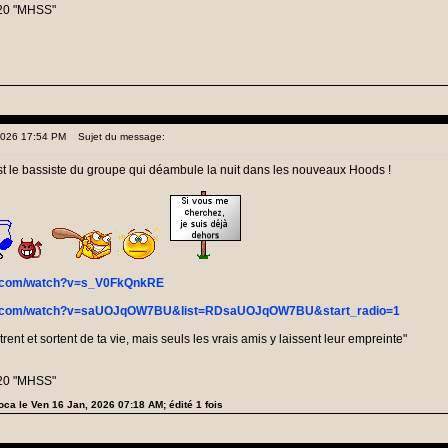
20 "MHSS"
 2026 17:54 PM
Sujet du message:
t le bassiste du groupe qui déambule la nuit dans les nouveaux Hoods !
e.com/watch?v=s_V0FkQnkRE
be.com/watch?v=saUOJqOW7BU&list=RDsaUOJqOW7BU&start_radio=1
nt et sortent de ta vie, mais seuls les vrais amis y laissent leur empreinte"
20 "MHSS"
ioca le Ven 16 Jan, 2026 07:18 AM; édité 1 fois