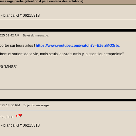
e message caché (attention il peut contenir des solutions)
 - bianca KI # 06215318
 2025 08:42 AM
Sujet du message:
orter sur leurs ailes !
https://www.youtube.com/watch?v=EZeizMQ3rbc
nt et sortent de ta vie, mais seuls les vrais amis y laissent leur empreinte"
20 "MHSS"
 2025 14:00 PM
Sujet du message:
r tapioca
 - bianca KI # 06215318