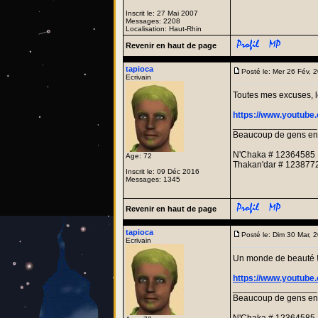
Inscrit le: 27 Mai 2007
Messages: 2208
Localisation: Haut-Rhin
Revenir en haut de page
tapioca
Posté le: Mer 26 Fév,
Ecrivain
Toutes mes excuses, l
https://www.youtub
_________________
Beaucoup de gens entre
N'Chaka # 12364585
Age: 72
Thakan'dar # 123877
Inscrit le: 09 Déc 2016
Messages: 1345
Revenir en haut de page
tapioca
Posté le: Dim 30 Mar,
Ecrivain
Un monde de beauté 
https://www.youtub
_________________
Beaucoup de gens entre