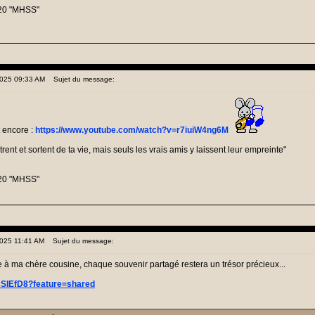
20 "MHSS"
 2025 09:33 AM
Sujet du message:
 encore :
https://www.youtube.com/watch?v=r7iuiW4ng6M
nt et sortent de ta vie, mais seuls les vrais amis y laissent leur empreinte"
20 "MHSS"
2025 11:41 AM
Sujet du message:
e à ma chère cousine, chaque souvenir partagé restera un trésor précieux...
McSIEfD8?feature=shared