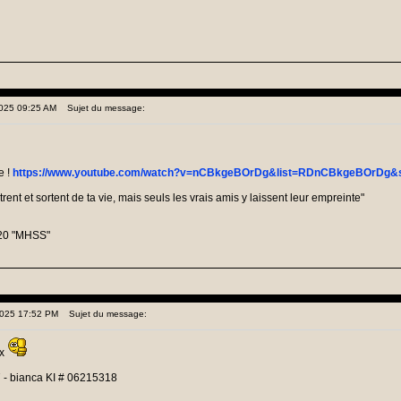
 2025 09:25 AM
Sujet du message:
e !
https://www.youtube.com/watch?v=nCBkgeBOrDg&list=RDnCBkgeBOrDg&s
nt et sortent de ta vie, mais seuls les vrais amis y laissent leur empreinte"
20 "MHSS"
 2025 17:52 PM
Sujet du message:
ix
 - bianca KI # 06215318