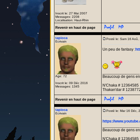
Inscrit le: 27 Mai 2007
Messages: 2208
Localisation: Haut-Rhin
Revenir en haut de page
tapioca
Posté le: Sam 16 Aoû,
Ecrivain
Un peu de fantasy :
ht
_________________
Age: 72
Beaucoup de gens entre
Inscrit le: 09 Déc 2016
N'Chaka # 12364585
Messages: 1345
Thakan'dar # 123877
Revenir en haut de page
tapioca
Posté le: Mar 16 Déc,
Ecrivain
https://www.youtub
_________________
Beaucoup de gens entre
N'Chaka # 12364585