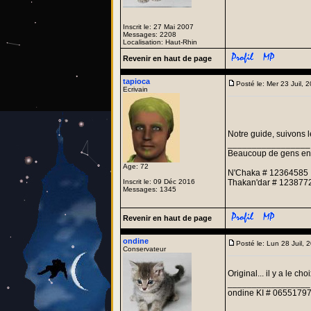
Inscrit le: 27 Mai 2007
Messages: 2208
Localisation: Haut-Rhin
Revenir en haut de page
tapioca
Posté le: Mer 23 Juil,
Ecrivain
Notre guide, suivons l
_________________
Beaucoup de gens entre
Age: 72
N'Chaka # 12364585
Inscrit le: 09 Déc 2016
Thakan'dar # 123877
Messages: 1345
Revenir en haut de page
ondine
Posté le: Lun 28 Juil,
Conservateur
Original... il y a le cho
_________________
ondine KI # 06551797