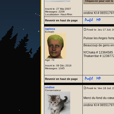
Cliquez-ici pour voir l
Inscrit le: 27 Mai 2007
_________________
Messages: 2208
ondine KI # 06551797
Localisation: Haut-Rhin
Revenir en haut de page
tapioca
Posté le: Jeu 17 Juil,
Ecrivain
Puisse les Anges l'emp
_________________
Beaucoup de gens entre
N'Chaka # 12364585
Thakan'dar # 123877
Age: 72
Inscrit le: 09 Déc 2016
Messages: 1345
Revenir en haut de page
ondine
Posté le: Ven 18 Juil,
Conservateur
Merci du fond du cœu
_________________
ondine KI # 06551797