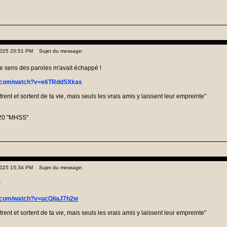
 2025 20:51 PM
Sujet du message:
e sens des paroles m'avait échappé !
e.com/watch?v=e6TRddSXkas
nt et sortent de ta vie, mais seuls les vrais amis y laissent leur empreinte"
20 "MHSS"
 2025 15:34 PM
Sujet du message:
!
e.com/watch?v=ucQjiaJ7h2w
nt et sortent de ta vie, mais seuls les vrais amis y laissent leur empreinte"