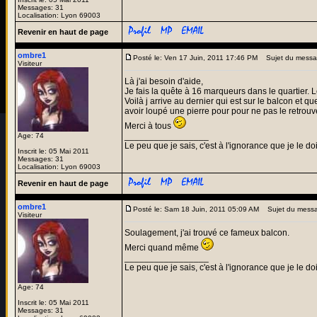
Messages: 31
Localisation: Lyon 69003
Revenir en haut de page
ombre1
Posté le: Ven 17 Juin, 2011 17:46 PM
Sujet du messa
Visiteur
Là j'ai besoin d'aide,
Je fais la quête à 16 marqueurs dans le quartier.
Voilà j arrive au dernier qui est sur le balcon et qu
avoir loupé une pierre pour pour ne pas le retrou
Merci à tous
_________________
Age: 74
Le peu que je sais, c'est à l'ignorance que je le doi
Inscrit le: 05 Mai 2011
Messages: 31
Localisation: Lyon 69003
Revenir en haut de page
ombre1
Posté le: Sam 18 Juin, 2011 05:09 AM
Sujet du mess
Visiteur
Soulagement, j'ai trouvé ce fameux balcon.
Merci quand même
_________________
Le peu que je sais, c'est à l'ignorance que je le doi
Age: 74
Inscrit le: 05 Mai 2011
Messages: 31