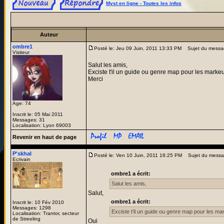
Myst en ligne - Toutes les infos
Auteur
ombre1
Posté le: Jeu 09 Juin, 2011 13:33 PM
Sujet du messa
Visiteur
Salut les amis,
Exciste t'il un guide ou genre map pour les markeur
Merci
Age: 74
Inscrit le: 05 Mai 2011
Messages: 31
Localisation: Lyon 69003
Revenir en haut de page
P'skhal
Posté le: Ven 10 Juin, 2011 16:25 PM
Sujet du mess
Ecrivain
ombre1 a écrit:
Salut les amis,
Salut,
ombre1 a écrit:
Inscrit le: 10 Fév 2010
Messages: 1298
Exciste t'il un guide ou genre map pour les ma
Localisation: Trantor, secteur
de Streeling
Oui