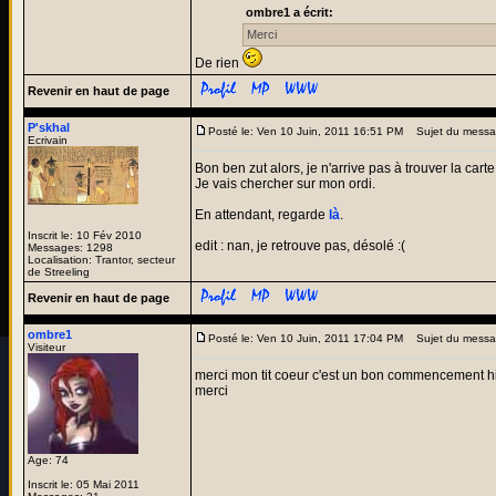
ombre1 a écrit:
Merci
De rien
Revenir en haut de page
P'skhal
Posté le: Ven 10 Juin, 2011 16:51 PM
Sujet du messa
Ecrivain
Bon ben zut alors, je n'arrive pas à trouver la carte 
Je vais chercher sur mon ordi.
En attendant, regarde
là
.
Inscrit le: 10 Fév 2010
edit : nan, je retrouve pas, désolé :(
Messages: 1298
Localisation: Trantor, secteur
de Streeling
Revenir en haut de page
ombre1
Posté le: Ven 10 Juin, 2011 17:04 PM
Sujet du messa
Visiteur
merci mon tit coeur c'est un bon commencement h
merci
Age: 74
Inscrit le: 05 Mai 2011