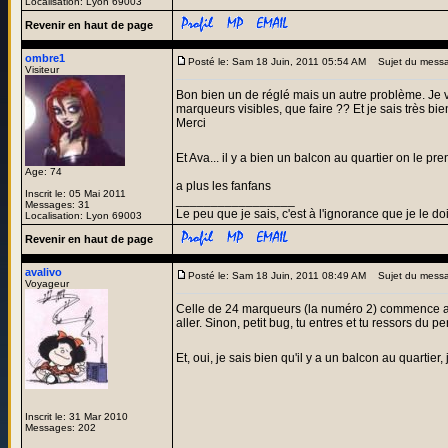
Localisation: Lyon 69003
Revenir en haut de page
ombre1
Posté le: Sam 18 Juin, 2011 05:54 AM
Sujet du mess
Visiteur
Bon bien un de réglé mais un autre problème. Je ve
marqueurs visibles, que faire ?? Et je sais très bien
Merci
Et Ava... il y a bien un balcon au quartier on le p
Age: 74
a plus les fanfans
Inscrit le: 05 Mai 2011
_________________
Messages: 31
Le peu que je sais, c'est à l'ignorance que je le doi
Localisation: Lyon 69003
Revenir en haut de page
avalivo
Posté le: Sam 18 Juin, 2011 08:49 AM
Sujet du mess
Voyageur
Celle de 24 marqueurs (la numéro 2) commence a la 
aller. Sinon, petit bug, tu entres et tu ressors du pe
Et, oui, je sais bien qu'il y a un balcon au quarti
Inscrit le: 31 Mar 2010
Messages: 202