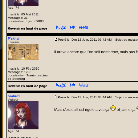
Age: 74
Inscrit le: 05 Mai 2011
Messages: 31
Localisation: Lyon 69003
Revenir en haut de page
P'skhal
Posté le: Dim 12 Juin, 2011 06:42 AM
Sujet du messa
Ecrivain
Il arrive encore que l'on soit nombreux, mais pas f
Inscrit le: 10 Fév 2010
Messages: 1298
Localisation: Trantor, secteur
de Streeling
Revenir en haut de page
ombre1
Posté le: Dim 12 Juin, 2011 08:44 AM
Sujet du messa
Visiteur
Mais c'est qu'il est rigolot avec ça
et j'aime ça
Age: 74
Inscrit le: 05 Mai 2011