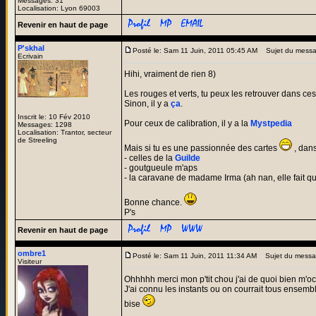
Messages: 31
Localisation: Lyon 69003
Revenir en haut de page
P'skhal
Posté le: Sam 11 Juin, 2011 05:45 AM
Sujet du messa
Ecrivain
Hihi, vraiment de rien 8)
Les rouges et verts, tu peux les retrouver dans ce
Sinon, il y a
ça
.
Inscrit le: 10 Fév 2010
Pour ceux de calibration, il y a la
Mystpedia
Messages: 1298
Localisation: Trantor, secteur
de Streeling
Mais si tu es une passionnée des cartes
, dans
- celles de la
Guilde
- goutgueule m'aps
- la caravane de madame Irma (ah nan, elle fait qu
Bonne chance.
P's
Revenir en haut de page
ombre1
Posté le: Sam 11 Juin, 2011 11:34 AM
Sujet du messa
Visiteur
Ohhhhh merci mon p'tit chou j'ai de quoi bien m'oc
J'ai connu les instants ou on courrait tous ensemble
bise