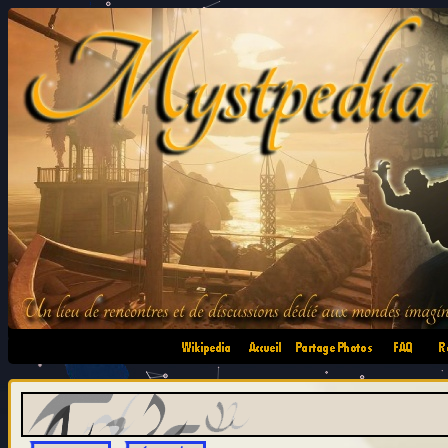
•
•
•
•