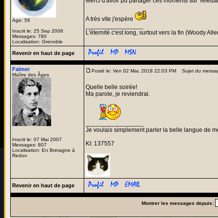
Merci d'avoir pu partager ces moments sur Teleda
A très vite j'espère
Age: 56
_________________
Inscrit le: 25 Sep 2006
L'éternité c'est long, surtout vers la fin (Woody Alle
Messages: 780
Localisation: Grenoble
Revenir en haut de page
Falmer
Posté le: Ven 02 Mar, 2018 22:03 PM
Sujet du messa
Maître des Âges
Quelle belle soirée!
Ma parole, je reviendrai.
_________________
Je voulais simplement parler la belle langue de m
Inscrit le: 07 Mai 2007
KI: 137557
Messages: 807
Localisation: En Bretagne à
Redon
Revenir en haut de page
Montrer les messages depuis: