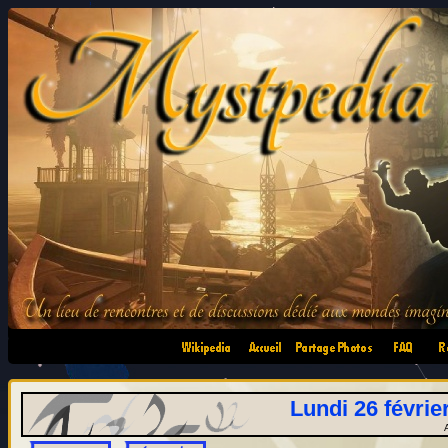
•
•
•
•
Lundi 26 févrie