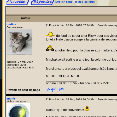
Myst en ligne - Toutes les infos
Auteur
ondine
Posté le: Ven 02 Mar, 2018 07:44 AM
Sujet du messa
Conservateur
du fond du coeur cher Ricky pour ces vision
toi et à Helo d'avoir songé à la caméra de secours
à notre Helo pour la chasse aux markers, c'
Mirphak avait sorti le grand jeu, la colonne qui to
Inscrit le: 27 Mai 2007
Messages: 2208
Localisation: Haut-Rhin
Merci encore à piboc qui avait harmonisée l'ambi
MERCI...MERCI...MERCI
_________________
ondine KI # 06551797 - bianca KI # 06215318
Revenir en haut de page
emmit
Posté le: Ven 02 Mar, 2018 10:04 AM
Sujet du messa
Maître des Âges
Ralala, que de souvenirs !!