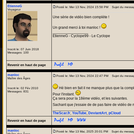
EtienneG
Posté le: Mer 13 Nov, 2024 15:58 PM
Sujet du messa
Voyageur
Une série de vidéo bien complète !
Un grand merci à toi manloc !
_________________
EtienneG - Cyclope99 - Le Cyclope
Inscrit le: 07 Juin 2018
Messages: 100
Revenir en haut de page
manloc
Posté le: Mer 13 Nov, 2024 22:47 PM
Sujet du messa
Maître des Âges
Hé bien en fait il ne manque plus que la complé
Inscrit le: 02 Fév 2010
Messages: 831
Pour l'instant.
Ça sera pour la 18ème vidéo, et les suivantes.
Sachant que j'essaie de de pas faire de vidéo de m
_________________
TheScar.fr
,
YouTube
,
DeviantArt
,
pCloud
Revenir en haut de page
manloc
Posté le: Mar 13 Mai, 2025 20:01 PM
Sujet du messa
Maître des Âges