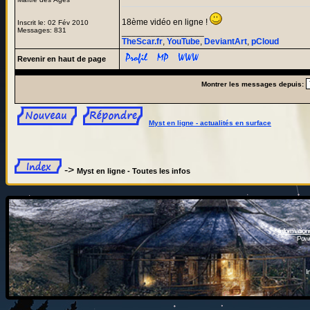
18ème vidéo en ligne !
Inscrit le: 02 Fév 2010
Messages: 831
_________________
TheScar.fr
,
YouTube
,
DeviantArt
,
pCloud
Revenir en haut de page
Montrer les messages depuis:
Myst en ligne - actualités en surface
->
Myst en ligne - Toutes les infos
Information
Powe
I