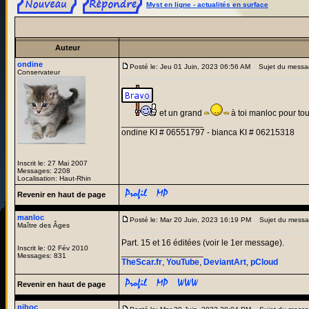
Myst en ligne - actualités en surface
Auteur
ondine
Posté le: Jeu 01 Juin, 2023 06:56 AM
Sujet du messa
Conservateur
et un grand
à toi manloc pour to
_________________
ondine KI # 06551797 - bianca KI # 06215318
Inscrit le: 27 Mai 2007
Messages: 2208
Localisation: Haut-Rhin
Revenir en haut de page
manloc
Posté le: Mar 20 Juin, 2023 16:19 PM
Sujet du messa
Maître des Âges
Part. 15 et 16 éditées (voir le 1er message).
Inscrit le: 02 Fév 2010
_________________
Messages: 831
TheScar.fr
,
YouTube
,
DeviantArt
,
pCloud
Revenir en haut de page
piboc