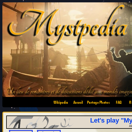
•
•
•
•
Let's play "My
Al