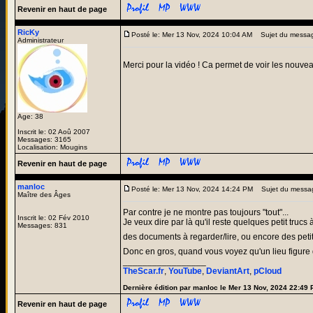
Revenir en haut de page
RicKy
Posté le: Mer 13 Nov, 2024 10:04 AM
Sujet du messa
Administrateur
Merci pour la vidéo ! Ca permet de voir les nouve
Age: 38
Inscrit le: 02 Aoû 2007
Messages: 3165
Localisation: Mougins
Revenir en haut de page
manloc
Posté le: Mer 13 Nov, 2024 14:24 PM
Sujet du messa
Maître des Âges
Par contre je ne montre pas toujours "tout"...
Inscrit le: 02 Fév 2010
Je veux dire par là qu'il reste quelques petit tru
Messages: 831
des documents à regarder/lire, ou encore des peti
Donc en gros, quand vous voyez qu'un lieu figure d
_________________
TheScar.fr
,
YouTube
,
DeviantArt
,
pCloud
Dernière édition par manloc le Mer 13 Nov, 2024 22:49 P
Revenir en haut de page