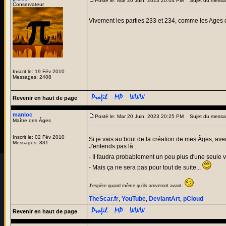
Posté le: Mar 20 Juin, 2023 20:04 PM
Sujet du messa
Conservateur
Vivement les parties 233 et 234, comme les Ages
Inscrit le: 19 Fév 2010
Messages: 2408
Revenir en haut de page
manloc
Posté le: Mar 20 Juin, 2023 20:25 PM
Sujet du messa
Maître des Âges
Inscrit le: 02 Fév 2010
Si je vais au bout de la création de mes Âges, ave
Messages: 831
J'entends pas là :
- Il faudra probablement un peu plus d'une seule v
- Mais ça ne sera pas pour tout de suite...
J'espère quand même qu'ils arriveront avant.
_________________
TheScar.fr
,
YouTube
,
DeviantArt
,
pCloud
Revenir en haut de page