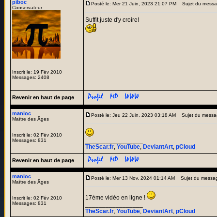
piboc
Posté le: Mer 21 Juin, 2023 21:07 PM
Sujet du messa
Conservateur
Suffit juste d'y croire!
Inscrit le: 19 Fév 2010
Messages: 2408
Revenir en haut de page
manloc
Posté le: Jeu 22 Juin, 2023 03:18 AM
Sujet du messa
Maître des Âges
Inscrit le: 02 Fév 2010
_________________
Messages: 831
TheScar.fr
,
YouTube
,
DeviantArt
,
pCloud
Revenir en haut de page
manloc
Posté le: Mer 13 Nov, 2024 01:14 AM
Sujet du messa
Maître des Âges
17ème vidéo en ligne !
Inscrit le: 02 Fév 2010
Messages: 831
_________________
TheScar.fr
,
YouTube
,
DeviantArt
,
pCloud