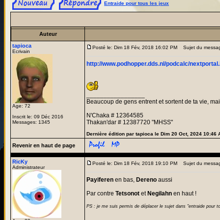
Entraide pour tous les jeux
Auteur
tapioca
Posté le: Dim 18 Fév, 2018 16:02 PM
Sujet du messa
Ecrivain
http://www.podhopper.dds.nl/podcalc/nextportal
_________________
Beaucoup de gens entrent et sortent de ta vie, mais
Age: 72
N'Chaka # 12364585
Inscrit le: 09 Déc 2016
Thakan'dar # 12387720 "MHSS"
Messages: 1345
Dernière édition par tapioca le Dim 20 Oct, 2024 10:46 A
Revenir en haut de page
RicKy
Posté le: Dim 18 Fév, 2018 19:10 PM
Sujet du messa
Administrateur
Payiferen
en bas,
Dereno
aussi
Par contre
Tetsonot
et
Negilahn
en haut !
PS : je me suis permis de déplacer le sujet dans "entraide pour tou