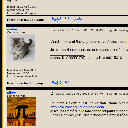
Age: 38
Inscrit le: 02 Aoû 2007
Messages: 3165
Localisation: Mougins
Revenir en haut de page
ondine
Posté le: Dim 18 Fév, 2018 20:50 PM
Sujet du messa
Conservateur
Merci tapioca et Ricky, ça peut servir à plus d'un
Je me souviens encore de mes toutes premières atte
_________________
ondine KI # 06551797 - bianca KI # 06215318
Inscrit le: 27 Mai 2007
Messages: 2208
Localisation: Haut-Rhin
Revenir en haut de page
piboc
Posté le: Mer 21 Fév, 2018 14:14 PM
Sujet du messa
Conservateur
Pour info, il existe aussi une version iPhone Mac 
http://cw.kolleegium.ch/podclock/
je n'ai pas testé si elle fonctionne toujours sur d
En tous les cas, je l'utilisais sans problème à l'