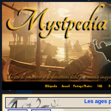
•
•
•
•
Les ages p