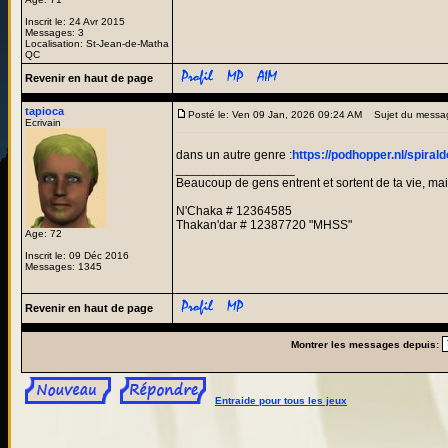
Inscrit le: 24 Avr 2015
Messages: 3
Localisation: St-Jean-de-Matha
QC
Revenir en haut de page
tapioca
Posté le: Ven 09 Jan, 2026 09:24 AM
Sujet du messa
Ecrivain
dans un autre genre :
https://podhopper.nl/spirald
_________________
Beaucoup de gens entrent et sortent de ta vie, mais
N'Chaka # 12364585
Thakan'dar # 12387720 "MHSS"
Age: 72
Inscrit le: 09 Déc 2016
Messages: 1345
Revenir en haut de page
Montrer les messages depuis:
Entraide pour tous les jeux