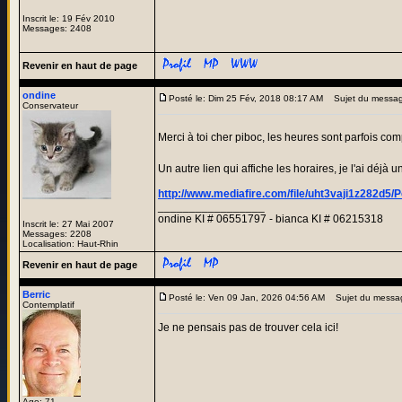
Inscrit le: 19 Fév 2010
Messages: 2408
Revenir en haut de page
ondine
Posté le: Dim 25 Fév, 2018 08:17 AM
Sujet du messag
Conservateur
Merci à toi cher piboc, les heures sont parfois co
Un autre lien qui affiche les horaires, je l'ai déjà u
http://www.mediafire.com/file/uht3vaji1z282d5/
_________________
ondine KI # 06551797 - bianca KI # 06215318
Inscrit le: 27 Mai 2007
Messages: 2208
Localisation: Haut-Rhin
Revenir en haut de page
Berric
Posté le: Ven 09 Jan, 2026 04:56 AM
Sujet du messa
Contemplatif
Je ne pensais pas de trouver cela ici!
Age: 71