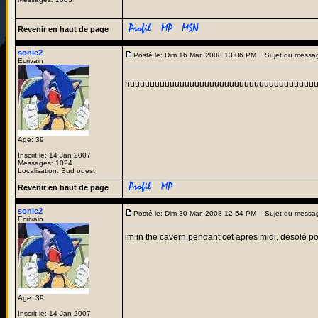
Revenir en haut de page
sonic2
Posté le: Dim 16 Mar, 2008 13:06 PM
Sujet du messa
Ecrivain
huuuuuuuuuuuuuuuuuuuuuuuuuuuuuuuuuuuuu
Age: 39
Inscrit le: 14 Jan 2007
Messages: 1024
Localisation: Sud ouest
Revenir en haut de page
sonic2
Posté le: Dim 30 Mar, 2008 12:54 PM
Sujet du messa
Ecrivain
im in the cavern pendant cet apres midi, desolé pou
Age: 39
Inscrit le: 14 Jan 2007