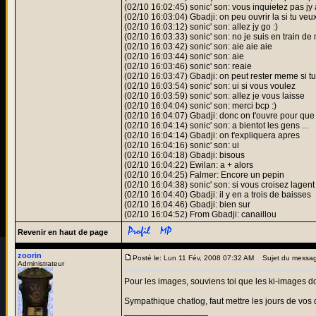
(02/10 16:02:45) sonic' son: vous inquietez pas jy ar
(02/10 16:03:04) Gbadji: on peu ouvrir la si tu ve
(02/10 16:03:12) sonic' son: allez jy go :)
(02/10 16:03:33) sonic' son: no je suis en train de m
(02/10 16:03:42) sonic' son: aie aie aie
(02/10 16:03:44) sonic' son: aie
(02/10 16:03:46) sonic' son: reaie
(02/10 16:03:47) Gbadji: on peut rester meme si tu 
(02/10 16:03:54) sonic' son: ui si vous voulez
(02/10 16:03:59) sonic' son: allez je vous laisse
(02/10 16:04:04) sonic' son: merci bcp :)
(02/10 16:04:07) Gbadji: donc on t'ouvre pour que
(02/10 16:04:14) sonic' son: a bientot les gens ...
(02/10 16:04:14) Gbadji: on t'expliquera apres
(02/10 16:04:16) sonic' son: ui
(02/10 16:04:18) Gbadji: bisous
(02/10 16:04:22) Ewilan: a + alors
(02/10 16:04:25) Falmer: Encore un pepin
(02/10 16:04:38) sonic' son: si vous croisez lagent
(02/10 16:04:40) Gbadji: il y en a trois de baisses
(02/10 16:04:46) Gbadji: bien sur
(02/10 16:04:52) From Gbadji: canaillou
Revenir en haut de page
zoorin
Posté le: Lun 11 Fév, 2008 07:32 AM
Sujet du messag
Administrateur
Pour les images, souviens toi que les ki-images do
Sympathique chatlog, faut mettre les jours de vos
_________________