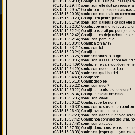
(03/15 16:29:33) Gbadji: je suis un peu desesper
(03/15 16:29:44) sonic' son: elle doit pas passer a 
(03/15 16:29:57) Gbadji: oui, mais je ne sais pas 
(03/15 16:30:06) sonic' son: non mais ca commence
(03/15 16:30:20) Gbadji: uen petite gueule
(03/15 16:31:49) sonic' son: dailleurs ca doit etr
(03/15 16:32:01) Gbadji: trop grand, je reduit la fe
(03/15 16:32:24) Gbadji: pas pratique pour jouer 
(03/15 16:32:42) Gbadji: tu t'es deja acharner sur
(03/15 16:32:54) sonic' son: porque ?
(03/15 16:33:04) Gbadji: a ton avis?
(03/15 16:33:21) sonic' son: lol
(03/15 16:33:24) Gbadji: lol
(03/15 16:33:25) sonic' son starts to laugh
(03/15 16:33:36) sonic' son: aaaaa jadore les indi
(03/15 16:34:09) Gbadji: je ne vais tout dde meme 
(03/15 16:34:29) sonic' son: nooon de dieu
(03/15 16:34:33) sonic' son: quel bordel
(03/15 16:34:40) Gbadji: brb
(03/15 16:35:13) Gbadji: desolee
(03/15 16:35:22) sonic' son: quoi ?
(03/15 16:35:22) Gbadji: tu nouris les poissons?
(03/15 16:35:34) Gbadji: je m'etait absentee
(03/15 16:36:05) sonic' son: waou
(03/15 16:36:12) Gbadji: superbe non?
(03/15 16:36:30) sonic' son: je suis sur on peut en 
(03/15 16:36:43) Gbadji: avec du temps
(03/15 16:37:29) sonic' son: dans 515ans ce sera 
(03/15 16:37:42) Gbadji: non sommes des D'ni, n
(03/15 16:37:48) sonic' son: aaaa oui
(03/15 16:37:56) Gbadji: donc nous avons le temp
(03/15 16:38:08) sonic' son: jesper que cyan fera t