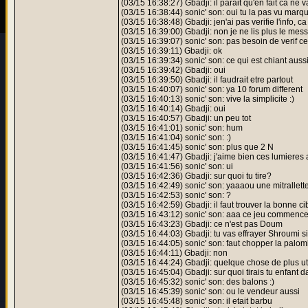
(03/15 16:38:27) Gbadji: il parait qu'en fait ca ne v
(03/15 16:38:44) sonic' son: oui tu la pas vu marq
(03/15 16:38:48) Gbadji: jen'ai pas verifie l'info, 
(03/15 16:39:00) Gbadji: non je ne lis plus le mes
(03/15 16:39:07) sonic' son: pas besoin de verif 
(03/15 16:39:11) Gbadji: ok
(03/15 16:39:34) sonic' son: ce qui est chiant aus
(03/15 16:39:42) Gbadji: oui
(03/15 16:39:50) Gbadji: il faudrait etre partout
(03/15 16:40:07) sonic' son: ya 10 forum different
(03/15 16:40:13) sonic' son: vive la simplicite :)
(03/15 16:40:14) Gbadji: oui
(03/15 16:40:57) Gbadji: un peu tot
(03/15 16:41:01) sonic' son: hum
(03/15 16:41:04) sonic' son: :)
(03/15 16:41:45) sonic' son: plus que 2 N
(03/15 16:41:47) Gbadji: j'aime bien ces lumieres 
(03/15 16:41:56) sonic' son: ui
(03/15 16:42:36) Gbadji: sur quoi tu tire?
(03/15 16:42:49) sonic' son: yaaaou une mitrallett
(03/15 16:42:53) sonic' son: ?
(03/15 16:42:59) Gbadji: il faut trouver la bonne ci
(03/15 16:43:12) sonic' son: aaa ce jeu commence e
(03/15 16:43:23) Gbadji: ce n'est pas Doum
(03/15 16:44:03) Gbadji: tu vas effrayer Shroumi si 
(03/15 16:44:05) sonic' son: faut chopper la palo
(03/15 16:44:11) Gbadji: non
(03/15 16:44:24) Gbadji: quelque chose de plus ut
(03/15 16:45:04) Gbadji: sur quoi tirais tu enfant d
(03/15 16:45:32) sonic' son: des balons :)
(03/15 16:45:39) sonic' son: ou le vendeur aussi
(03/15 16:45:48) sonic' son: il etait barbu