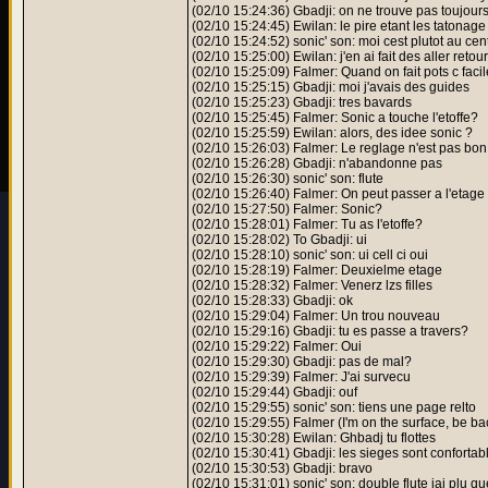
(02/10 15:24:36) Gbadji: on ne trouve pas toujour
(02/10 15:24:45) Ewilan: le pire etant les tatonag
(02/10 15:24:52) sonic' son: moi cest plutot au cen
(02/10 15:25:00) Ewilan: j'en ai fait des aller retour
(02/10 15:25:09) Falmer: Quand on fait pots c facil
(02/10 15:25:15) Gbadji: moi j'avais des guides
(02/10 15:25:23) Gbadji: tres bavards
(02/10 15:25:45) Falmer: Sonic a touche l'etoffe?
(02/10 15:25:59) Ewilan: alors, des idee sonic ?
(02/10 15:26:03) Falmer: Le reglage n'est pas bon
(02/10 15:26:28) Gbadji: n'abandonne pas
(02/10 15:26:30) sonic' son: flute
(02/10 15:26:40) Falmer: On peut passer a l'etage
(02/10 15:27:50) Falmer: Sonic?
(02/10 15:28:01) Falmer: Tu as l'etoffe?
(02/10 15:28:02) To Gbadji: ui
(02/10 15:28:10) sonic' son: ui cell ci oui
(02/10 15:28:19) Falmer: Deuxielme etage
(02/10 15:28:32) Falmer: Venerz lzs filles
(02/10 15:28:33) Gbadji: ok
(02/10 15:29:04) Falmer: Un trou nouveau
(02/10 15:29:16) Gbadji: tu es passe a travers?
(02/10 15:29:22) Falmer: Oui
(02/10 15:29:30) Gbadji: pas de mal?
(02/10 15:29:39) Falmer: J'ai survecu
(02/10 15:29:44) Gbadji: ouf
(02/10 15:29:55) sonic' son: tiens une page relto
(02/10 15:29:55) Falmer (I'm on the surface, be bac
(02/10 15:30:28) Ewilan: Ghbadj tu flottes
(02/10 15:30:41) Gbadji: les sieges sont confortab
(02/10 15:30:53) Gbadji: bravo
(02/10 15:31:01) sonic' son: double flute jai plu qu