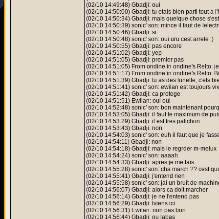
(02/10 14:49:48) Gbadji: oui
(02/10 14:50:00) Gbadji: tu etais bien parti tout a l
(02/10 14:50:34) Gbadji: mais quelque chose s'est
(02/10 14:50:39) sonic' son: mince il faut de lelect
(02/10 14:50:46) Gbadji: si
(02/10 14:50:48) sonic' son: oui uru cest arrete :)
(02/10 14:50:55) Gbadji: pas encore
(02/10 14:51:02) Gbadji: yep
(02/10 14:51:05) Gbadji: premier pas
(02/10 14:51:05) From ondine in ondine's Relto: je 
(02/10 14:51:17) From ondine in ondine's Relto:
(02/10 14:51:39) Gbadji: tu as des lunette, c'ets bi
(02/10 14:51:41) sonic' son: ewilan est toujours vi
(02/10 14:51:42) Gbadji: ca protege
(02/10 14:51:51) Ewilan: oui oui
(02/10 14:52:48) sonic' son: bon maintenant pour
(02/10 14:53:05) Gbadji: il faut le maximum de pui
(02/10 14:53:29) Gbadji: il est tres palichon
(02/10 14:53:43) Gbadji: non
(02/10 14:54:03) sonic' son: euh il faut que je fasse
(02/10 14:54:11) Gbadji: non
(02/10 14:54:18) Gbadji: mais le regrder m-meiux
(02/10 14:54:24) sonic' son: aaaah
(02/10 14:54:33) Gbadji: apres je me tais
(02/10 14:55:28) sonic' son: cha march ?? cest quoi 
(02/10 14:55:41) Gbadji: j'entend rien
(02/10 14:55:58) sonic' son: jai un bruit de machi
(02/10 14:56:07) Gbadji: alors ca doit marcher
(02/10 14:56:14) Gbadji: je ne l'entend pas
(02/10 14:56:29) Gbadji: lviens ici
(02/10 14:56:31) Ewilan: non pas bon
(02/10 14:56:44) Gbadji: ou labas