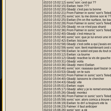
(02/10 15:02:12) sonic' son: cest qui ??
(02/10 15:02:15) Ewilan: hein ???
(02/10 15:02:20) Gbadji: c'est pas la bonne
(02/10 15:02:21) From Falmer in sonic' son's Tel
(02/10 15:02:25) sonic' son: tu me donne son ki ?
(02/10 15:02:25) Ewilan (I'm on the surface, be bac
(02/10 15:02:28) From Falmer in sonic' son's Tele
(02/10 15:02:29) Gbadji: nn ce n'est pas shanii
(02/10 15:02:36) From Falmer in sonic' son's Tele
(02/10 15:02:40) Gbadji: c'est mieux la
(02/10 15:02:40) sonic' son: que je lui envoi une in
(02/10 15:02:42) Ewilan: bizzare
(02/10 15:02:58) Gbadji: c'est celle a qui j'avais
(02/10 15:02:59) sonic' son: tient maintenant cest 
(02/10 15:02:59) Ewilan: le soleil est pas du tout 
(02/10 15:03:12) Ewilan: ca tourne
(02/10 15:03:12) Gbadji: reactive la vis de gauche
(02/10 15:03:31) Gbadji: voila
(02/10 15:03:36) Gbadji: merci Ewilan
(02/10 15:03:46) sonic' son: raaaaaa quel bazar ce
(02/10 15:03:53) Gbadji: on te suis
(02/10 15:04:02) From Falmer in sonic' son's Teled
(02/10 15:04:40) Gbadji: laissons le chercher
(02/10 15:04:43) Gbadji: vite
(02/10 15:05:01) Ewilan: oups
(02/10 15:05:17) Gbadji: allez y je le remet enrout
(02/10 15:05:26) Gbadji: montez
(02/10 15:05:36) From Falmer in sonic' son's Teled
(02/10 15:05:59) sonic' son: alors comca a trouv
(02/10 15:06:19) Ewilan: to dn'i a toujours ete la
(02/10 15:06:23) Falmer: il faut anticiper
(02/10 15:06:26) sonic' son: a ok