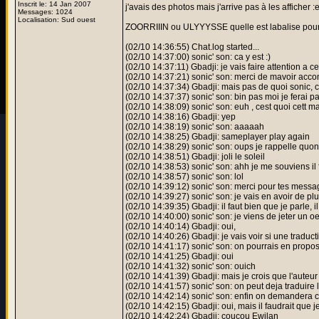
Inscrit le: 14 Jan 2007
j'avais des photos mais j'arrive pas à les afficher :e
Messages: 1024
Localisation: Sud ouest
ZOORRIIIN ou ULYYYSSE quelle est labalise pour 
(02/10 14:36:55) Chat.log started...
(02/10 14:37:00) sonic' son: ca y est :)
(02/10 14:37:11) Gbadji: je vais faire attention a ce
(02/10 14:37:21) sonic' son: merci de mavoir acc
(02/10 14:37:34) Gbadji: mais pas de quoi sonic, c'
(02/10 14:37:37) sonic' son: bin pas moi je ferai pa
(02/10 14:38:09) sonic' son: euh , cest quoi cett m
(02/10 14:38:16) Gbadji: yep
(02/10 14:38:19) sonic' son: aaaaah
(02/10 14:38:25) Gbadji: sameplayer play again
(02/10 14:38:29) sonic' son: oups je rappelle quo
(02/10 14:38:51) Gbadji: joli le soleil
(02/10 14:38:53) sonic' son: ahh je me souviens il f
(02/10 14:38:57) sonic' son: lol
(02/10 14:39:12) sonic' son: merci pour tes mess
(02/10 14:39:27) sonic' son: je vais en avoir de pl
(02/10 14:39:35) Gbadji: il faut bien que je parle, il
(02/10 14:40:00) sonic' son: je viens de jeter un oeui
(02/10 14:40:14) Gbadji: oui,
(02/10 14:40:26) Gbadji: je vais voir si une traduc
(02/10 14:41:17) sonic' son: on pourrais en propos
(02/10 14:41:25) Gbadji: oui
(02/10 14:41:32) sonic' son: ouich
(02/10 14:41:39) Gbadji: mais je crois que l'auteur
(02/10 14:41:57) sonic' son: on peut deja traduire 
(02/10 14:42:14) sonic' son: enfin on demandera c
(02/10 14:42:15) Gbadji: oui, mais il faudrait que j
(02/10 14:42:24) Gbadji: coucou Ewilan