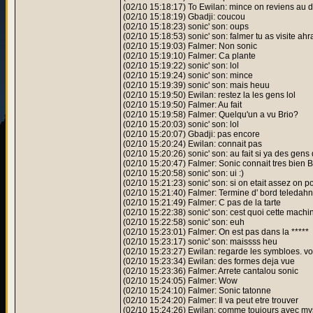
(02/10 15:18:17) To Ewilan: mince on reviens au d
(02/10 15:18:19) Gbadji: coucou
(02/10 15:18:23) sonic' son: oups
(02/10 15:18:53) sonic' son: falmer tu as visite ahr
(02/10 15:19:03) Falmer: Non sonic
(02/10 15:19:10) Falmer: Ca plante
(02/10 15:19:22) sonic' son: lol
(02/10 15:19:24) sonic' son: mince
(02/10 15:19:39) sonic' son: mais heuu
(02/10 15:19:50) Ewilan: restez la les gens lol
(02/10 15:19:50) Falmer: Au fait
(02/10 15:19:58) Falmer: Quelqu'un a vu Brio?
(02/10 15:20:03) sonic' son: lol
(02/10 15:20:07) Gbadji: pas encore
(02/10 15:20:24) Ewilan: connait pas
(02/10 15:20:26) sonic' son: au fait si ya des gens 
(02/10 15:20:47) Falmer: Sonic connait tres bien B
(02/10 15:20:58) sonic' son: ui :)
(02/10 15:21:23) sonic' son: si on etait assez on p
(02/10 15:21:40) Falmer: Termine d' bord teledahn
(02/10 15:21:49) Falmer: C pas de la tarte
(02/10 15:22:38) sonic' son: cest quoi cette machi
(02/10 15:22:58) sonic' son: euh
(02/10 15:23:01) Falmer: On est pas dans la *****
(02/10 15:23:17) sonic' son: maissss heu
(02/10 15:23:27) Ewilan: regarde les symbloes. voi
(02/10 15:23:34) Ewilan: des formes deja vue
(02/10 15:23:36) Falmer: Arrete cantalou sonic
(02/10 15:24:05) Falmer: Wow
(02/10 15:24:10) Falmer: Sonic tatonne
(02/10 15:24:20) Falmer: Il va peut etre trouver
(02/10 15:24:26) Ewilan: comme toujours avec my