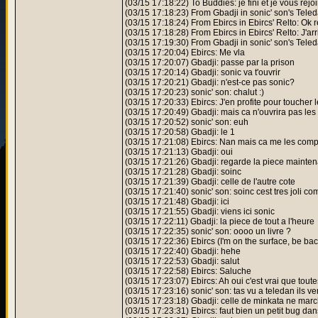
(03/15 17:18:22) To Buddies: je fini et je vous rejoin
(03/15 17:18:23) From Gbadji in sonic' son's Teledah
(03/15 17:18:24) From Ebircs in Ebircs' Relto: Ok 
(03/15 17:18:28) From Ebircs in Ebircs' Relto: J'arr
(03/15 17:19:30) From Gbadji in sonic' son's Teled
(03/15 17:20:04) Ebircs: Me vla
(03/15 17:20:07) Gbadji: passe par la prison
(03/15 17:20:14) Gbadji: sonic va t'ouvrir
(03/15 17:20:21) Gbadji: n'est-ce pas sonic?
(03/15 17:20:23) sonic' son: chalut :)
(03/15 17:20:33) Ebircs: J'en profite pour toucher l
(03/15 17:20:49) Gbadji: mais ca n'ouvrira pas les 
(03/15 17:20:52) sonic' son: euh
(03/15 17:20:58) Gbadji: le 1
(03/15 17:21:08) Ebircs: Nan mais ca me les com
(03/15 17:21:13) Gbadji: oui
(03/15 17:21:26) Gbadji: regarde la piece mainten
(03/15 17:21:28) Gbadji: soinc
(03/15 17:21:39) Gbadji: celle de l'autre cote
(03/15 17:21:40) sonic' son: soinc cest tres joli c
(03/15 17:21:48) Gbadji: ici
(03/15 17:21:55) Gbadji: viens ici sonic
(03/15 17:22:11) Gbadji: la piece de tout a l'heure
(03/15 17:22:35) sonic' son: oooo un livre ?
(03/15 17:22:36) Ebircs (I'm on the surface, be bac
(03/15 17:22:40) Gbadji: hehe
(03/15 17:22:53) Gbadji: salut
(03/15 17:22:58) Ebircs: Saluche
(03/15 17:23:07) Ebircs: Ah oui c'est vrai que toute
(03/15 17:23:16) sonic' son: tas vu a teledan ils ve
(03/15 17:23:18) Gbadji: celle de minkata ne marc
(03/15 17:23:31) Ebircs: faut bien un petit bug dans