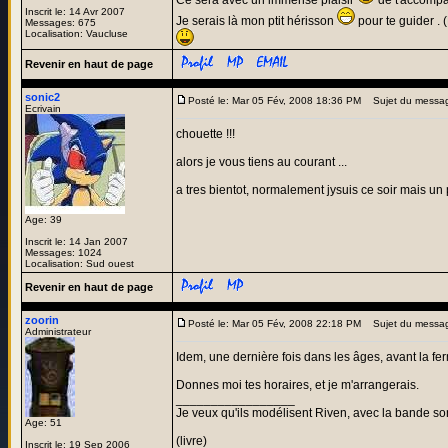
Ce sera avec un immense plaisir
de t'accompa
Inscrit le: 14 Avr 2007
Je serais là mon ptit hérisson
pour te guider . (
Messages: 675
Localisation: Vaucluse
Revenir en haut de page
sonic2
Posté le: Mar 05 Fév, 2008 18:36 PM
Sujet du messa
Ecrivain
chouette !!!
alors je vous tiens au courant ...
a tres bientot, normalement jysuis ce soir mais un 
Age: 39
Inscrit le: 14 Jan 2007
Messages: 1024
Localisation: Sud ouest
Revenir en haut de page
zoorin
Posté le: Mar 05 Fév, 2008 22:18 PM
Sujet du messa
Administrateur
Idem, une dernière fois dans les âges, avant la fe
Donnes moi tes horaires, et je m'arrangerais.
_________________
Je veux qu'ils modélisent Riven, avec la bande son
Age: 51
(livre)
Inscrit le: 19 Sep 2006