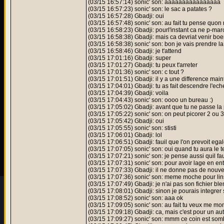
(03/15 16:57:14) sonic' son: aaaaaaaaaaaaaaaa
(03/15 16:57:23) sonic' son: le sac a patates ?
(03/15 16:57:28) Gbadji: oui
(03/15 16:57:48) sonic' son: au fait tu pense quon
(03/15 16:58:23) Gbadji: pourl'instant ca ne p-mar
(03/15 16:58:38) Gbadji: mais ca devriat venir boe
(03/15 16:58:38) sonic' son: bon je vais prendre la 
(03/15 16:58:46) Gbadji: je t'attend
(03/15 17:01:16) Gbadji: super
(03/15 17:01:27) Gbadji: tu peux t'arreter
(03/15 17:01:36) sonic' son: c tout ?
(03/15 17:01:51) Gbadji: il y a une difference main
(03/15 17:04:01) Gbadji: tu as fait descendre l'ech
(03/15 17:04:39) Gbadji: voila
(03/15 17:04:43) sonic' son: oooo un bureau :)
(03/15 17:05:02) Gbadji: avant que tu ne passe la p
(03/15 17:05:22) sonic' son: on peut picorer 2 ou 3 
(03/15 17:05:42) Gbadji: oui
(03/15 17:05:55) sonic' son: stisti
(03/15 17:06:01) Gbadji: lol
(03/15 17:06:51) Gbadji: fauil que l'on prevoit eg
(03/15 17:07:05) sonic' son: oui quand tu aura le 
(03/15 17:07:21) sonic' son: je pense aussi quil fau
(03/15 17:07:31) sonic' son: pour avoir lage en ent
(03/15 17:07:33) Gbadji: il ne donne pas de nouve
(03/15 17:07:36) sonic' son: meme moche pour lin
(03/15 17:07:49) Gbadji: je n'ai pas son fichier bl
(03/15 17:08:01) Gbadji: sinon je pourais integrer
(03/15 17:08:52) sonic' son: aaa ok
(03/15 17:09:05) sonic' son: au fait tu veux me mon
(03/15 17:09:18) Gbadji: ca, mais c'est pour un au
(03/15 17:09:27) sonic' son: mmm ce coin est sombr