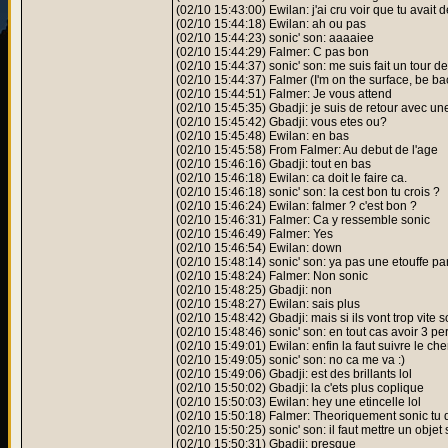
(02/10 15:43:00) Ewilan: j'ai cru voir que tu avait d
(02/10 15:44:18) Ewilan: ah ou pas
(02/10 15:44:23) sonic' son: aaaaiee
(02/10 15:44:29) Falmer: C pas bon
(02/10 15:44:37) sonic' son: me suis fait un tour de
(02/10 15:44:37) Falmer (I'm on the surface, be bac
(02/10 15:44:51) Falmer: Je vous attend
(02/10 15:45:35) Gbadji: je suis de retour avec une
(02/10 15:45:42) Gbadji: vous etes ou?
(02/10 15:45:48) Ewilan: en bas
(02/10 15:45:58) From Falmer: Au debut de l'age
(02/10 15:46:16) Gbadji: tout en bas
(02/10 15:46:18) Ewilan: ca doit le faire ca.
(02/10 15:46:18) sonic' son: la cest bon tu crois ?
(02/10 15:46:24) Ewilan: falmer ? c'est bon ?
(02/10 15:46:31) Falmer: Ca y ressemble sonic
(02/10 15:46:49) Falmer: Yes
(02/10 15:46:54) Ewilan: down
(02/10 15:48:14) sonic' son: ya pas une etouffe par
(02/10 15:48:24) Falmer: Non sonic
(02/10 15:48:25) Gbadji: non
(02/10 15:48:27) Ewilan: sais plus
(02/10 15:48:42) Gbadji: mais si ils vont trop vite so
(02/10 15:48:46) sonic' son: en tout cas avoir 3 p
(02/10 15:49:01) Ewilan: enfin la faut suivre le ch
(02/10 15:49:05) sonic' son: no ca me va :)
(02/10 15:49:06) Gbadji: est des brillants lol
(02/10 15:50:02) Gbadji: la c'ets plus coplique
(02/10 15:50:03) Ewilan: hey une etincelle lol
(02/10 15:50:18) Falmer: Theoriquement sonic tu d
(02/10 15:50:25) sonic' son: il faut mettre un objet
(02/10 15:50:31) Gbadji: presque