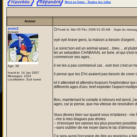
Myst en ligne - Toutes les infos
Auteur
sonic2
Posté le: Mar 05 Fév, 2008 01:35 AM
Sujet du messa
Ecrivain
oyé oyé brave gens, la maison a besoin d'argent , 
Le sonic'son est un animal assez... bleu ... et plu
tel un sebastien CHABAAAL en furie. et qui s'est re
commencer ses ages...
il ne les a pas commencé car... euh bon c'est un 
Age: 39
Inscrit le: 14 Jan 2007
il pense que les D'ni avaient pas besoin de creer
Messages: 1024
Localisation: Sud ouest
et il attendait et attendra toujours l'explorateur 
differents ages d'uru: bref exploiter l'aspect multijo
Bon, maintenant le compte à rebours est lancé, j'
ages, car je pense, que ma vitesse de resolution d
Vous devrez bien sur quand vous m'aiderez-- me fai
--rire à mes blagues pas droles
-- m'envoyer les vannes les plus pourries possible
--sans oublier de me noyer dans le lac d'ahnonay
Ce sera aussi l'occasion de dire au revoir(ou a bien