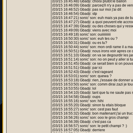
(03/15 16:45:48) Gbadji: choisi plutot le ballon
(03/15 16:46:09) Gbadji: parceq'il n'y a pas de ven
(03/15 16:46:52) Gbadji: pas sur moi j'ai dit
(03/15 16:46:54) Gbadji: stp
(03/15 16:47:21) sonic' son: euh mais ya pas de bal
(03/15 16:47:27) Gbadji: a quoi peuvent ete accr
(03/15 16:47:39) Gbadji: ou des choses qui y res
(03/15 16:49:09) Gbadji: viens avec moi
(03/15 16:49:18) sonic' son: ouiiiiiiiiii
(03/15 16:50:30) sonic' son: euh tes ou ?
(03/15 16:50:31) Gbadji: ou es tu?
(03/15 16:50:44) sonic' son: mon ordi rame il a m
(03/15 16:50:51) Gbadji: nous irons voir apres ce 
(03/15 16:51:10) Gbadji: on va se degourdir les ja
(03/15 16:51:14) sonic' son: no on peut y aller si t
(03/15 16:51:45) Gbadji: ce serait bien si on pouvai
(03/15 16:51:51) Gbadji: par ici
(03/15 16:52:43) Gbadji: c'est rageant
(03/15 16:53:01) sonic' son: quewa ?
(03/15 16:53:18) Gbadji: rien, j'essaie de donner u
(03/15 16:53:50) sonic' son: comm dirai zazi je tou
(03/15 16:53:55) Gbadji: lol
(03/15 16:54:10) Gbadji: tant que tu ne saute pas 
(03/15 16:54:58) Gbadji: oups
(03/15 16:55:16) sonic' son: hihi
(03/15 16:55:20) Gbadji: sinon tu etais bloque
(03/15 16:55:27) sonic' son: cest pas faut
(03/15 16:55:32) Gbadji: bon maitenant j'ai un truc
(03/15 16:56:26) sonic' son: ooo le gros champi
(03/15 16:56:39) Gbadji: c'est pas ca
(03/15 16:56:57) sonic' son: le petit champi ? :)
(03/15 16:57:05) Gbadji: derriere