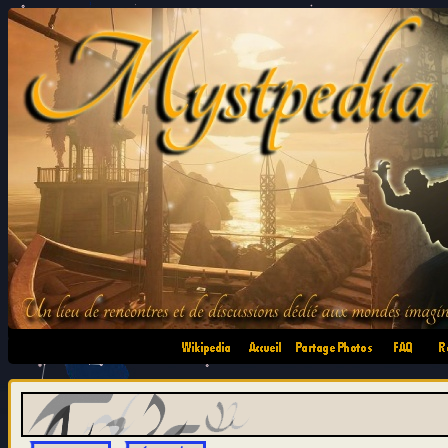
•
•
•
•