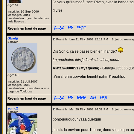
Je veux qu'ils modélisent Riven, avec la bande son
Age: 51
(livre)
Inscrit le: 19 Sep 2006
Messages: 3851
Localisation: Lyon, la ville des
trois fleuves ...
Revenir en haut de page
Gbadji
Posté le: Lun 11 Fév, 2008 12:12 PM
Sujet du messa
Ecrivain
Dis Sonic, ça se passe bien en Irlande?
La prochaine fois je ferais du tricot, moua.
_________________
Alatan=900051 (Mystpedia)
- Gbadji=135356 (Ed
Age: 60
.Yim shehm gorvehn tomeht pahm t'regahlpo
Inscrit le: 21 Juil 2007
Messages: 1582
Localisation: Fonsorbes a une
page de Toulouse
Revenir en haut de page
sonic2
Posté le: Mer 20 Fév, 2008 14:32 PM
Sujet du messa
Ecrivain
bonjouououour yaaa quelqun
je suis la environ pour 1heure, donc si quelqun ou 