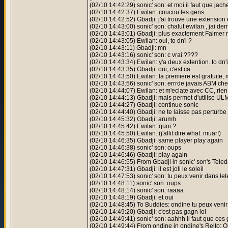
(02/10 14:42:29) sonic' son: et moi il faut que jac
(02/10 14:42:37) Ewilan: coucou les gens
(02/10 14:42:52) Gbadji: j'ai trouve une extensio
(02/10 14:43:00) sonic' son: chalut ewilan , jai de
(02/10 14:43:01) Gbadji: plus exactement Falmer m
(02/10 14:43:05) Ewilan: oui, to dn'i ?
(02/10 14:43:11) Gbadji: mn
(02/10 14:43:16) sonic' son: c vrai ????
(02/10 14:43:34) Ewilan: y'a deux extention. to dn'i.
(02/10 14:43:35) Gbadji: oui, c'est ca
(02/10 14:43:50) Ewilan: la premiere est gratuite
(02/10 14:43:56) sonic' son: errrde javais ABM che
(02/10 14:44:07) Ewilan: et m'eclate avec CC, ri
(02/10 14:44:13) Gbadji: mais permet d'utilise ULM
(02/10 14:44:27) Gbadji: continue sonic
(02/10 14:44:40) Gbadji: ne te laisse pas perturb
(02/10 14:45:32) Gbadji: arumh
(02/10 14:45:42) Ewilan: quoi ?
(02/10 14:45:50) Ewilan: (j'allit dire what. muarf)
(02/10 14:46:35) Gbadji: same player play again
(02/10 14:46:38) sonic' son: oups
(02/10 14:46:46) Gbadji: play again
(02/10 14:46:55) From Gbadji in sonic' son's Tele
(02/10 14:47:31) Gbadji: il est joli le soleil
(02/10 14:47:53) sonic' son: tu peux venir dans let
(02/10 14:48:11) sonic' son: oups
(02/10 14:48:14) sonic' son: raaaa
(02/10 14:48:19) Gbadji: et oui
(02/10 14:48:45) To Buddies: ondine tu peux venir 
(02/10 14:49:20) Gbadji: c'est pas gagn lol
(02/10 14:49:41) sonic' son: aahhh il faut que ces 
(02/10 14:49:44) From ondine in ondine's Relto: Oki