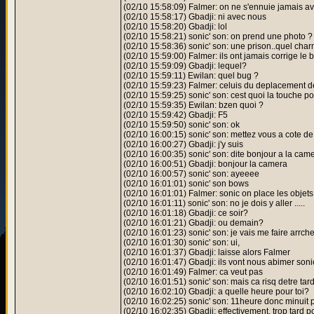
(02/10 15:58:09) Falmer: on ne s'ennuie jamais av
(02/10 15:58:17) Gbadji: ni avec nous
(02/10 15:58:20) Gbadji: lol
(02/10 15:58:21) sonic' son: on prend une photo ?
(02/10 15:58:36) sonic' son: une prison..quel char
(02/10 15:59:00) Falmer: ils ont jamais corrige le 
(02/10 15:59:09) Gbadji: lequel?
(02/10 15:59:11) Ewilan: quel bug ?
(02/10 15:59:23) Falmer: celuis du deplacement d
(02/10 15:59:25) sonic' son: cest quoi la touche po
(02/10 15:59:35) Ewilan: bzen quoi ?
(02/10 15:59:42) Gbadji: F5
(02/10 15:59:50) sonic' son: ok
(02/10 16:00:15) sonic' son: mettez vous a cote de 
(02/10 16:00:27) Gbadji: j'y suis
(02/10 16:00:35) sonic' son: dite bonjour a la came
(02/10 16:00:51) Gbadji: bonjour la camera
(02/10 16:00:57) sonic' son: ayeeee
(02/10 16:01:01) sonic' son bows
(02/10 16:01:01) Falmer: sonic on place les objets
(02/10 16:01:11) sonic' son: no je dois y aller .....
(02/10 16:01:18) Gbadji: ce soir?
(02/10 16:01:21) Gbadji: ou demain?
(02/10 16:01:23) sonic' son: je vais me faire arrche
(02/10 16:01:30) sonic' son: ui,
(02/10 16:01:37) Gbadji: laisse alors Falmer
(02/10 16:01:47) Gbadji: ils vont nous abimer soni
(02/10 16:01:49) Falmer: ca veut pas
(02/10 16:01:51) sonic' son: mais ca risq detre tard
(02/10 16:02:10) Gbadji: a quelle heure pour toi?
(02/10 16:02:25) sonic' son: 11heure donc minuit p
(02/10 16:02:35) Gbadji: effectivement, trop tard p