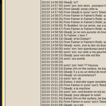
(02/10 14:56:58) Gbadji: ici?
(02/10 14:57:30) sonic' son: bon alors...pourquoi il
(02/10 14:57:46) From Gbadji: essai celle la
(02/10 14:57:58) From Gbadji in sonic' son's Tele
(02/10 14:58:07) From Falmer in Falmer's Relto: s
(02/10 14:58:26) From Falmer in Falmer's Relto: s
(02/10 14:58:36) From Falmer in Falmer's Relto: p
(02/10 14:58:45) To Buddies: lol oui arrive, sac a p
(02/10 14:58:47) From Falmer in Falmer's Relto: env
(02/10 14:58:58) Gbadji: je ne vois aucune vis tou
(02/10 14:59:13) To Falmer: c bon ?
(02/10 14:59:19) Gbadji: et toi Ewilan?
(02/10 14:59:32) From Falmer in Falmer's Relto: y
(02/10 14:59:56) Gbadji: sonic, vois tu des vis tou
(02/10 15:00:00) sonic' son: bon questcequi peut bi
(02/10 15:00:06) sonic' son: oui celle a ma gauch
(02/10 15:00:15) Gbadji: pour moi elle est fixe
(02/10 15:00:24) sonic' son points
(02/10 15:00:25)
(02/10 15:00:33) sonic' son: hein ?? heuuuu
(02/10 15:00:33) Ewilan (I'm on the surface, be bac
(02/10 15:00:54) Gbadji: il y a eu un debut de bruit
(02/10 15:01:10) Gbadji: on recommence?
(02/10 15:01:14) sonic' son: ok
(02/10 15:01:19) Ewilan: il doit etre super sensible
(02/10 15:01:20) From Falmer in sonic' son's Tele
(02/10 15:01:27) Gbadji: a la machine
(02/10 15:01:34) sonic' son: cest bizarre on est au
(02/10 15:01:34) Gbadji: pour attraper le soleil
(02/10 15:01:34) Ewilan (I'm on the surface, be bac
(02/10 15:01:45) From Falmer in sonic' son's Tele
(02/10 15:01:59) Gbadji: ca y est