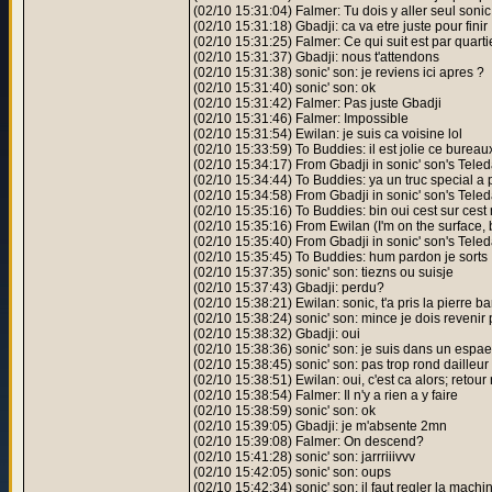
(02/10 15:31:04) Falmer: Tu dois y aller seul sonic
(02/10 15:31:18) Gbadji: ca va etre juste pour finir
(02/10 15:31:25) Falmer: Ce qui suit est par quarti
(02/10 15:31:37) Gbadji: nous t'attendons
(02/10 15:31:38) sonic' son: je reviens ici apres ?
(02/10 15:31:40) sonic' son: ok
(02/10 15:31:42) Falmer: Pas juste Gbadji
(02/10 15:31:46) Falmer: Impossible
(02/10 15:31:54) Ewilan: je suis ca voisine lol
(02/10 15:33:59) To Buddies: il est jolie ce bureaux
(02/10 15:34:17) From Gbadji in sonic' son's Teled
(02/10 15:34:44) To Buddies: ya un truc special a
(02/10 15:34:58) From Gbadji in sonic' son's Tele
(02/10 15:35:16) To Buddies: bin oui cest sur cest 
(02/10 15:35:16) From Ewilan (I'm on the surface, 
(02/10 15:35:40) From Gbadji in sonic' son's Tele
(02/10 15:35:45) To Buddies: hum pardon je sorts
(02/10 15:37:35) sonic' son: tiezns ou suisje
(02/10 15:37:43) Gbadji: perdu?
(02/10 15:38:21) Ewilan: sonic, t'a pris la pierre b
(02/10 15:38:24) sonic' son: mince je dois revenir p
(02/10 15:38:32) Gbadji: oui
(02/10 15:38:36) sonic' son: je suis dans un espa
(02/10 15:38:45) sonic' son: pas trop rond dailleur
(02/10 15:38:51) Ewilan: oui, c'est ca alors; retour 
(02/10 15:38:54) Falmer: Il n'y a rien a y faire
(02/10 15:38:59) sonic' son: ok
(02/10 15:39:05) Gbadji: je m'absente 2mn
(02/10 15:39:08) Falmer: On descend?
(02/10 15:41:28) sonic' son: jarrriiivvv
(02/10 15:42:05) sonic' son: oups
(02/10 15:42:34) sonic' son: il faut regler la machi