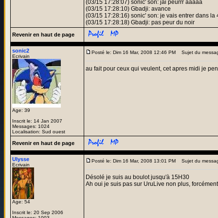
(03/15 17:28:07) sonic' son: jai peurrr aaaaa
(03/15 17:28:10) Gbadji: avance
(03/15 17:28:16) sonic' son: je vais entrer dans 
(03/15 17:28:18) Gbadji: pas peur du noir
Revenir en haut de page
sonic2
Posté le: Dim 16 Mar, 2008 12:46 PM
Sujet du messa
Ecrivain
au fait pour ceux qui veulent, cet apres midi je pe
Age: 39
Inscrit le: 14 Jan 2007
Messages: 1024
Localisation: Sud ouest
Revenir en haut de page
Ulysse
Posté le: Dim 16 Mar, 2008 13:01 PM
Sujet du messa
Ecrivain
Désolé je suis au boulot jusqu'à 15H30
Ah oui je suis pas sur UruLive non plus, forcémen
Age: 54
Inscrit le: 20 Sep 2006
Messages: 1003