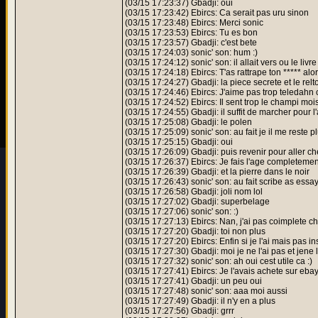
(03/15 17:23:37) Gbadji: oui
(03/15 17:23:42) Ebircs: Ca serait pas uru sinon
(03/15 17:23:48) Ebircs: Merci sonic
(03/15 17:23:53) Ebircs: Tu es bon
(03/15 17:23:57) Gbadji: c'est bete
(03/15 17:24:03) sonic' son: hum :)
(03/15 17:24:12) sonic' son: il allait vers ou le livre
(03/15 17:24:18) Ebircs: T'as rattrape ton ***** alo
(03/15 17:24:27) Gbadji: la piece secrete et le relt
(03/15 17:24:46) Ebircs: J'aime pas trop teledah
(03/15 17:24:52) Ebircs: Il sent trop le champi mois
(03/15 17:24:55) Gbadji: il suffit de marcher pour l'
(03/15 17:25:08) Gbadji: le polen
(03/15 17:25:09) sonic' son: au fait je il me reste 
(03/15 17:25:15) Gbadji: oui
(03/15 17:26:09) Gbadji: puis revenir pour aller ch
(03/15 17:26:37) Ebircs: Je fais l'age completemen
(03/15 17:26:39) Gbadji: et la pierre dans le noir
(03/15 17:26:43) sonic' son: au fait scribe as ess
(03/15 17:26:58) Gbadji: joli nom lol
(03/15 17:27:02) Gbadji: superbelage
(03/15 17:27:06) sonic' son: :)
(03/15 17:27:13) Ebircs: Nan, j'ai pas coimplete c
(03/15 17:27:20) Gbadji: toi non plus
(03/15 17:27:20) Ebircs: Enfin si je l'ai mais pas in
(03/15 17:27:30) Gbadji: moi je ne l'ai pas et jene 
(03/15 17:27:32) sonic' son: ah oui cest utile ca :)
(03/15 17:27:41) Ebircs: Je l'avais achete sur eba
(03/15 17:27:41) Gbadji: un peu oui
(03/15 17:27:48) sonic' son: aaa moi aussi
(03/15 17:27:49) Gbadji: il n'y en a plus
(03/15 17:27:56) Gbadji: grrr