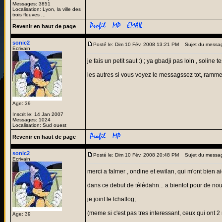
Messages: 3851
Localisation: Lyon, la ville des
trois fleuves ...
Revenir en haut de page
sonic2
Posté le: Dim 10 Fév, 2008 13:21 PM
Sujet du messa
Ecrivain
je fais un petit saut :) ; ya gbadji pas loin , soline te
les autres si vous voyez le messagssez tot, ramme
Age: 39
Inscrit le: 14 Jan 2007
Messages: 1024
Localisation: Sud ouest
Revenir en haut de page
sonic2
Posté le: Dim 10 Fév, 2008 20:48 PM
Sujet du messa
Ecrivain
merci a falmer , ondine et ewilan, qui m'ont bien a
dans ce debut de télédahn... a bientot pour de nou
je joint le tchatlog;
(meme si c'est pas tres interessant, ceux qui ont 2 
Age: 39