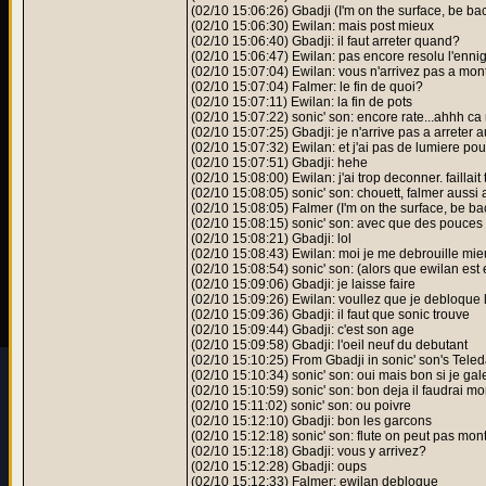
(02/10 15:06:26) Gbadji (I'm on the surface, be bac
(02/10 15:06:30) Ewilan: mais post mieux
(02/10 15:06:40) Gbadji: il faut arreter quand?
(02/10 15:06:47) Ewilan: pas encore resolu l'ennigm
(02/10 15:07:04) Ewilan: vous n'arrivez pas a mon
(02/10 15:07:04) Falmer: le fin de quoi?
(02/10 15:07:11) Ewilan: la fin de pots
(02/10 15:07:22) sonic' son: encore rate...ahhh ca
(02/10 15:07:25) Gbadji: je n'arrive pas a arreter
(02/10 15:07:32) Ewilan: et j'ai pas de lumiere po
(02/10 15:07:51) Gbadji: hehe
(02/10 15:08:00) Ewilan: j'ai trop deconner. faillai
(02/10 15:08:05) sonic' son: chouett, falmer auss
(02/10 15:08:05) Falmer (I'm on the surface, be bac
(02/10 15:08:15) sonic' son: avec que des pouces 
(02/10 15:08:21) Gbadji: lol
(02/10 15:08:43) Ewilan: moi je me debrouille mi
(02/10 15:08:54) sonic' son: (alors que ewilan est e
(02/10 15:09:06) Gbadji: je laisse faire
(02/10 15:09:26) Ewilan: voullez que je debloque 
(02/10 15:09:36) Gbadji: il faut que sonic trouve
(02/10 15:09:44) Gbadji: c'est son age
(02/10 15:09:58) Gbadji: l'oeil neuf du debutant
(02/10 15:10:25) From Gbadji in sonic' son's Tele
(02/10 15:10:34) sonic' son: oui mais bon si je gale
(02/10 15:10:59) sonic' son: bon deja il faudrai mo
(02/10 15:11:02) sonic' son: ou poivre
(02/10 15:12:10) Gbadji: bon les garcons
(02/10 15:12:18) sonic' son: flute on peut pas mon
(02/10 15:12:18) Gbadji: vous y arrivez?
(02/10 15:12:28) Gbadji: oups
(02/10 15:12:33) Falmer: ewilan debloque