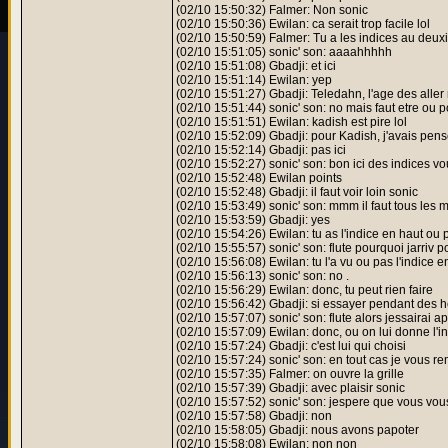
(02/10 15:50:32) Falmer: Non sonic
(02/10 15:50:36) Ewilan: ca serait trop facile lol
(02/10 15:50:59) Falmer: Tu a les indices au deu
(02/10 15:51:05) sonic' son: aaaahhhhh
(02/10 15:51:08) Gbadji: et ici
(02/10 15:51:14) Ewilan: yep
(02/10 15:51:27) Gbadji: Teledahn, l'age des aller 
(02/10 15:51:44) sonic' son: no mais faut etre ou p
(02/10 15:51:51) Ewilan: kadish est pire lol
(02/10 15:52:09) Gbadji: pour Kadish, j'avais pen
(02/10 15:52:14) Gbadji: pas ici
(02/10 15:52:27) sonic' son: bon ici des indices vo
(02/10 15:52:48) Ewilan points
(02/10 15:52:48) Gbadji: il faut voir loin sonic
(02/10 15:53:49) sonic' son: mmm il faut tous les
(02/10 15:53:59) Gbadji: yes
(02/10 15:54:26) Ewilan: tu as l'indice en haut ou 
(02/10 15:55:57) sonic' son: flute pourquoi jarriv p
(02/10 15:56:08) Ewilan: tu l'a vu ou pas l'indice e
(02/10 15:56:13) sonic' son: no .
(02/10 15:56:29) Ewilan: donc, tu peut rien faire
(02/10 15:56:42) Gbadji: si essayer pendant des 
(02/10 15:57:07) sonic' son: flute alors jessairai apr
(02/10 15:57:09) Ewilan: donc, ou on lui donne l'i
(02/10 15:57:24) Gbadji: c'est lui qui choisi
(02/10 15:57:24) sonic' son: en tout cas je vous r
(02/10 15:57:35) Falmer: on ouvre la grille
(02/10 15:57:39) Gbadji: avec plaisir sonic
(02/10 15:57:52) sonic' son: jespere que vous vous
(02/10 15:57:58) Gbadji: non
(02/10 15:58:05) Gbadji: nous avons papoter
(02/10 15:58:08) Ewilan: non non