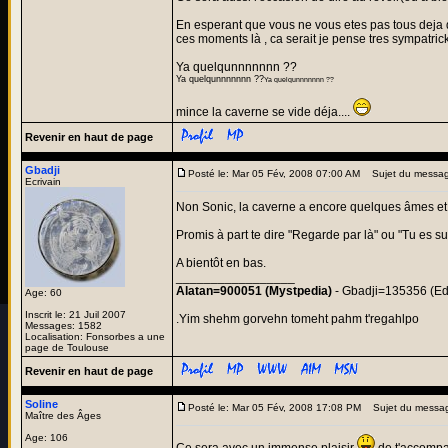
En esperant que vous ne vous etes pas tous deja 
ces moments là , ca serait je pense tres sympatrick
Ya quelqunnnnnnn ??
Ya quelqunnnnnnn ??
Ya quelqunnnnnnn ??
mince la caverne se vide déja....
Revenir en haut de page
Gbadji
Posté le: Mar 05 Fév, 2008 07:00 AM
Sujet du messag
Ecrivain
Non Sonic, la caverne a encore quelques âmes et 
Promis à part te dire "Regarde par là" ou "Tu es su
A bientôt en bas.
_________________
Alatan=900051 (Mystpedia)
- Gbadji=135356 (Ed
Age: 60
Inscrit le: 21 Juil 2007
.Yim shehm gorvehn tomeht pahm t'regahlpo
Messages: 1582
Localisation: Fonsorbes a une
page de Toulouse
Revenir en haut de page
Soline
Posté le: Mar 05 Fév, 2008 17:08 PM
Sujet du messa
Maître des Âges
Age: 106