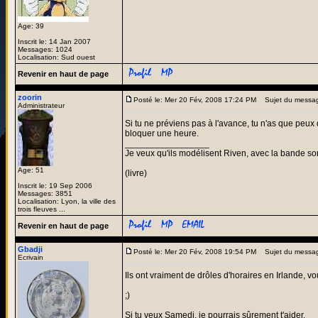
Age: 39
Inscrit le: 14 Jan 2007
Messages: 1024
Localisation: Sud ouest
Revenir en haut de page
zoorin
Posté le: Mer 20 Fév, 2008 17:24 PM
Sujet du messa
Administrateur
Si tu ne préviens pas à l'avance, tu n'as que peux 
bloquer une heure.
_________________
Je veux qu'ils modélisent Riven, avec la bande son
Age: 51
(livre)
Inscrit le: 19 Sep 2006
Messages: 3851
Localisation: Lyon, la ville des
trois fleuves ...
Revenir en haut de page
Gbadji
Posté le: Mer 20 Fév, 2008 19:54 PM
Sujet du messa
Ecrivain
Ils ont vraiment de drôles d'horaires en Irlande, v
;)
Si tu veux Samedi, je pourrais sûrement t'aider.