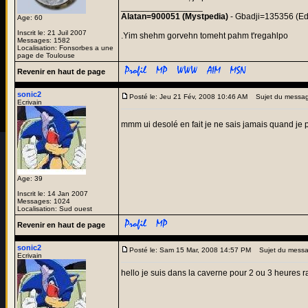
_________________
Alatan=900051 (Mystpedia)
- Gbadji=135356 (Ed
Age: 60
Inscrit le: 21 Juil 2007
.Yim shehm gorvehn tomeht pahm t'regahlpo
Messages: 1582
Localisation: Fonsorbes a une
page de Toulouse
Revenir en haut de page
sonic2
Posté le: Jeu 21 Fév, 2008 10:46 AM
Sujet du messag
Ecrivain
mmm ui desolé en fait je ne sais jamais quand je pe
Age: 39
Inscrit le: 14 Jan 2007
Messages: 1024
Localisation: Sud ouest
Revenir en haut de page
sonic2
Posté le: Sam 15 Mar, 2008 14:57 PM
Sujet du messa
Ecrivain
hello je suis dans la caverne pour 2 ou 3 heures