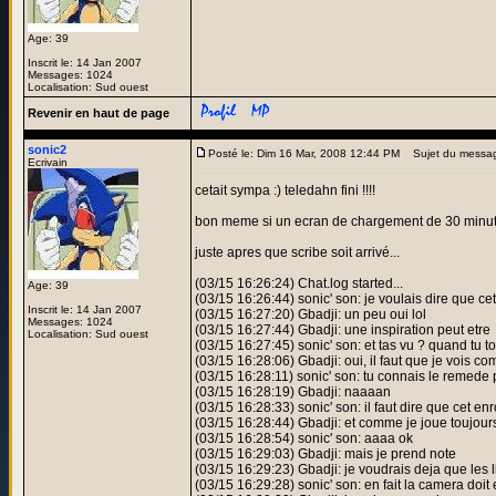
Age: 39
Inscrit le: 14 Jan 2007
Messages: 1024
Localisation: Sud ouest
Revenir en haut de page
sonic2
Posté le: Dim 16 Mar, 2008 12:44 PM
Sujet du messa
Ecrivain
cetait sympa :) teledahn fini !!!!
bon meme si un ecran de chargement de 30 minut
juste apres que scribe soit arrivé...
(03/15 16:26:24) Chat.log started...
Age: 39
(03/15 16:26:44) sonic' son: je voulais dire que ce
Inscrit le: 14 Jan 2007
(03/15 16:27:20) Gbadji: un peu oui lol
Messages: 1024
(03/15 16:27:44) Gbadji: une inspiration peut etre
Localisation: Sud ouest
(03/15 16:27:45) sonic' son: et tas vu ? quand tu 
(03/15 16:28:06) Gbadji: oui, il faut que je vois com
(03/15 16:28:11) sonic' son: tu connais le remed
(03/15 16:28:19) Gbadji: naaaan
(03/15 16:28:33) sonic' son: il faut dire que cet enr
(03/15 16:28:44) Gbadji: et comme je joue toujours
(03/15 16:28:54) sonic' son: aaaa ok
(03/15 16:29:03) Gbadji: mais je prend note
(03/15 16:29:23) Gbadji: je voudrais deja que les 
(03/15 16:29:28) sonic' son: en fait la camera do