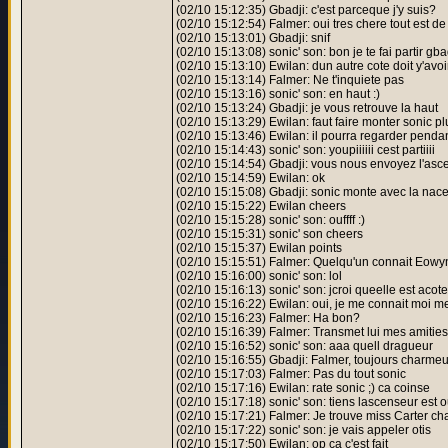
(02/10 15:12:35) Gbadji: c'est parceque j'y suis?
(02/10 15:12:54) Falmer: oui tres chere tout est de 
(02/10 15:13:01) Gbadji: snif
(02/10 15:13:08) sonic' son: bon je te fai partir gba
(02/10 15:13:10) Ewilan: dun autre cote doit y'av
(02/10 15:13:14) Falmer: Ne t'inquiete pas
(02/10 15:13:16) sonic' son: en haut :)
(02/10 15:13:24) Gbadji: je vous retrouve la haut
(02/10 15:13:29) Ewilan: faut faire monter sonic pl
(02/10 15:13:46) Ewilan: il pourra regarder penda
(02/10 15:14:43) sonic' son: youpiiiiii cest partiiii
(02/10 15:14:54) Gbadji: vous nous envoyez l'as
(02/10 15:14:59) Ewilan: ok
(02/10 15:15:08) Gbadji: sonic monte avec la nace
(02/10 15:15:22) Ewilan cheers
(02/10 15:15:28) sonic' son: ouffff :)
(02/10 15:15:31) sonic' son cheers
(02/10 15:15:37) Ewilan points
(02/10 15:15:51) Falmer: Quelqu'un connait Eowy
(02/10 15:16:00) sonic' son: lol
(02/10 15:16:13) sonic' son: jcroi queelle est acot
(02/10 15:16:22) Ewilan: oui, je me connait moi m
(02/10 15:16:23) Falmer: Ha bon?
(02/10 15:16:39) Falmer: Transmet lui mes amitie
(02/10 15:16:52) sonic' son: aaa quell dragueur
(02/10 15:16:55) Gbadji: Falmer, toujours charmeu
(02/10 15:17:03) Falmer: Pas du tout sonic
(02/10 15:17:16) Ewilan: rate sonic ;) ca coinse
(02/10 15:17:18) sonic' son: tiens lascenseur est o
(02/10 15:17:21) Falmer: Je trouve miss Carter c
(02/10 15:17:22) sonic' son: je vais appeler otis
(02/10 15:17:50) Ewilan: op ca c'est fait