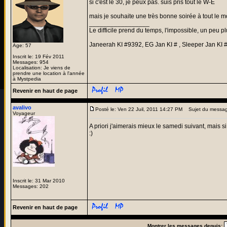
si c'est le 30, je peux pas. suis pris tout le W-E
mais je souhaite une très bonne soirée à tout le 
_________________
Le difficile prend du temps, l'impossible, un peu pl
Janeerah KI #9392, EG Jan KI # , Sleeper Jan KI 
Age: 57
Inscrit le: 19 Fév 2011
Messages: 954
Localisation: Je viens de
prendre une location à l'année
à Mystpedia
Revenir en haut de page
avalivo
Posté le: Ven 22 Juil, 2011 14:27 PM
Sujet du messag
Voyageur
A priori j'aimerais mieux le samedi suivant, mais si
:)
Inscrit le: 31 Mar 2010
Messages: 202
Revenir en haut de page
Montrer les messages depuis: