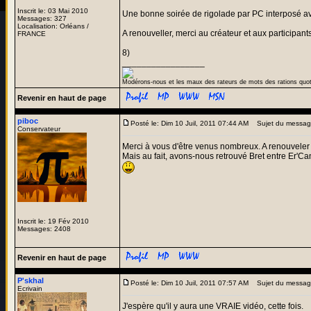
Inscrit le: 03 Mai 2010
Une bonne soirée de rigolade par PC interposé av
Messages: 327
Localisation: Orléans /
A renouveller, merci au créateur et aux participants
FRANCE
8)
_________________
Modérons-nous et les maux des rateurs de mots des rations quo
Revenir en haut de page
piboc
Posté le: Dim 10 Juil, 2011 07:44 AM
Sujet du messag
Conservateur
Merci à vous d'être venus nombreux. A renouveler 
Mais au fait, avons-nous retrouvé Bret entre Er'Cana
Inscrit le: 19 Fév 2010
Messages: 2408
Revenir en haut de page
P'skhal
Posté le: Dim 10 Juil, 2011 07:57 AM
Sujet du messag
Ecrivain
J'espère qu'il y aura une VRAIE vidéo, cette fois.