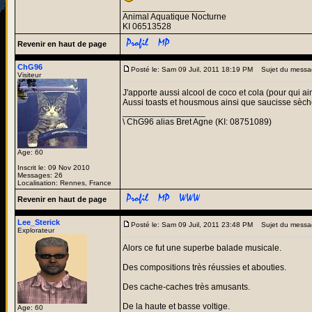
_________________
Animal Aquatique Nocturne
KI 06513528
Revenir en haut de page
ChG96
Posté le: Sam 09 Juil, 2011 18:19 PM
Sujet du messa
Visiteur
J'apporte aussi alcool de coco et cola (pour qui a
Aussi toasts et housmous ainsi que saucisse sèch
_________________
\ ChG96 alias Bret Agne (KI: 08751089)
Age: 60
Inscrit le: 09 Nov 2010
Messages: 26
Localisation: Rennes, France
Revenir en haut de page
Lee_Sterick
Posté le: Sam 09 Juil, 2011 23:48 PM
Sujet du messa
Explorateur
Alors ce fut une superbe balade musicale.
Des compositions très réussies et abouties.
Des cache-caches très amusants.
De la haute et basse voltige.
Age: 60