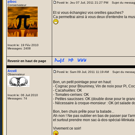
piboc
Posté le: Jeu 07 Juil, 2011 21:27 PM
Sujet du messag
Conservateur
Et si vous échangiez vos oreilles gauches?
Ca permettrai ainsi à vous deux d'entendre la mu
Inscrit le: 19 Fév 2010
Messages: 2408
Revenir en haut de page
Arzell
Posté le: Sam 09 Juil, 2011 11:19 AM
Sujet du messa
Observateur
Bon, un petit pointage pour en haut:
- Cognac pour Blouniney, Vin de noix pour Pi, Coc
- Cacahuètes: OK
- Tomates-cerises: OK
Inscrit le: 06 Juil 2010
Messages: 74
- Petites saucisses: OK (double dose pour le grand
- Nécessaire à croque-monsieur : OK (et salade d
Bon, ben chuis prête pour la balade...
Ah non ! Ne pas oublier en bas de passer par l'ar
et surtout prendre mon sac-à-dos-spécial-Minkata po
Vivement ce soir!