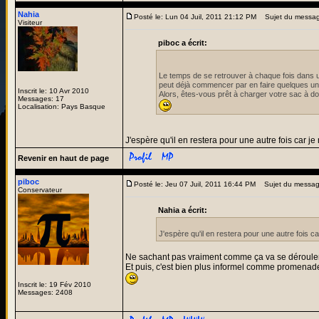
Nahia
Posté le: Lun 04 Juil, 2011 21:12 PM
Sujet du messa
Visiteur
piboc a écrit:
Le temps de se retrouver à chaque fois dans u
peut déjà commencer par en faire quelques un
Inscrit le: 10 Avr 2010
Alors, êtes-vous prêt à charger votre sac à d
Messages: 17
Localisation: Pays Basque
J'espère qu'il en restera pour une autre fois car je 
Revenir en haut de page
piboc
Posté le: Jeu 07 Juil, 2011 16:44 PM
Sujet du messa
Conservateur
Nahia a écrit:
J'espère qu'il en restera pour une autre fois car
Ne sachant pas vraiment comme ça va se dérouler
Et puis, c'est bien plus informel comme promenade 
Inscrit le: 19 Fév 2010
Messages: 2408