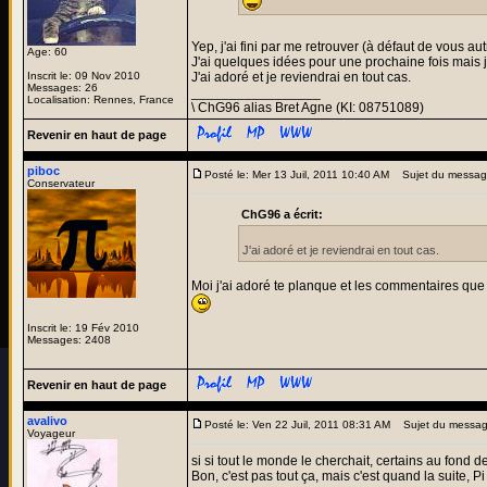
Yep, j'ai fini par me retrouver (à défaut de vous au
Age: 60
J'ai quelques idées pour une prochaine fois mais j
Inscrit le: 09 Nov 2010
J'ai adoré et je reviendrai en tout cas.
Messages: 26
_________________
Localisation: Rennes, France
\ ChG96 alias Bret Agne (KI: 08751089)
Revenir en haut de page
piboc
Posté le: Mer 13 Juil, 2011 10:40 AM
Sujet du messag
Conservateur
ChG96 a écrit:
J'ai adoré et je reviendrai en tout cas.
Moi j'ai adoré te planque et les commentaires que
Inscrit le: 19 Fév 2010
Messages: 2408
Revenir en haut de page
avalivo
Posté le: Ven 22 Juil, 2011 08:31 AM
Sujet du messag
Voyageur
si si tout le monde le cherchait, certains au fond de
Bon, c'est pas tout ça, mais c'est quand la suite, Pi