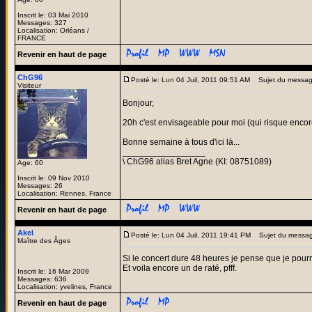
Inscrit le: 03 Mai 2010
Messages: 327
Localisation: Orléans /
FRANCE
Revenir en haut de page
ChG96
Posté le: Lun 04 Juil, 2011 09:51 AM
Sujet du messag
Visiteur
Bonjour,
20h c'est envisageable pour moi (qui risque encor
Bonne semaine à tous d'ici là...
_________________
\ ChG96 alias Bret Agne (KI: 08751089)
Age: 60
Inscrit le: 09 Nov 2010
Messages: 26
Localisation: Rennes, France
Revenir en haut de page
Akel
Posté le: Lun 04 Juil, 2011 19:41 PM
Sujet du messag
Maître des Âges
Si le concert dure 48 heures je pense que je pourr
Et voila encore un de raté, pfff.
Inscrit le: 16 Mar 2009
Messages: 636
Localisation: yvelines, France
Revenir en haut de page