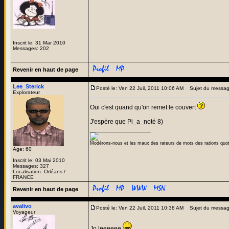
Inscrit le: 31 Mar 2010
Messages: 202
Revenir en haut de page
Lee_Sterick
Posté le: Ven 22 Juil, 2011 10:06 AM
Sujet du messag
Explorateur
Oui c'est quand qu'on remet le couvert
J'espère que Pi_a_noté 8)
_________________
Modérons-nous et les maux des rateurs de mots des rations quo
Age: 60
Inscrit le: 03 Mai 2010
Messages: 327
Localisation: Orléans /
FRANCE
Revenir en haut de page
avalivo
Posté le: Ven 22 Juil, 2011 10:38 AM
Sujet du messag
Voyageur
Jo leeeeee