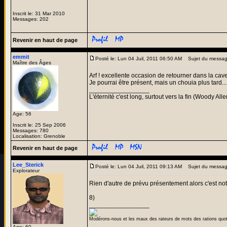
Inscrit le: 31 Mar 2010
Messages: 202
Revenir en haut de page
emmit
Posté le: Lun 04 Juil, 2011 06:50 AM
Sujet du messag
Maître des Âges
Arf ! excellente occasion de retourner dans la caver
Je pourrai être présent, mais un chouia plus tard...
_________________
L'éternité c'est long, surtout vers la fin (Woody Alle
Age: 56
Inscrit le: 25 Sep 2006
Messages: 780
Localisation: Grenoble
Revenir en haut de page
Lee_Sterick
Posté le: Lun 04 Juil, 2011 09:13 AM
Sujet du messag
Explorateur
Rien d'autre de prévu présentement alors c'est not
8)
_________________
Modérons-nous et les maux des rateurs de mots des rations quo
Age: 60