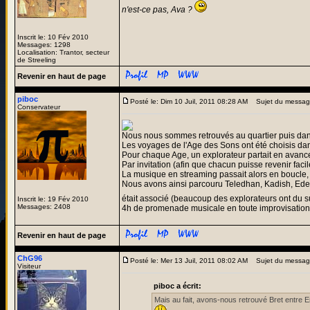
n'est-ce pas, Ava ?
Inscrit le: 10 Fév 2010
Messages: 1298
Localisation: Trantor, secteur
de Streeling
Revenir en haut de page
piboc
Posté le: Dim 10 Juil, 2011 08:28 AM
Sujet du messag
Conservateur
Nous nous sommes retrouvés au quartier puis dans
Les voyages de l'Age des Sons ont été choisis dan
Pour chaque Age, un explorateur partait en avanc
Par invitation (afin que chacun puisse revenir fa
La musique en streaming passait alors en boucle, 
Nous avons ainsi parcouru Teledhan, Kadish, Eder Ke
était associé (beaucoup des explorateurs ont du su
Inscrit le: 19 Fév 2010
Messages: 2408
4h de promenade musicale en toute improvisation a
Revenir en haut de page
ChG96
Posté le: Mer 13 Juil, 2011 08:02 AM
Sujet du messag
Visiteur
piboc a écrit:
Mais au fait, avons-nous retrouvé Bret entre Er'