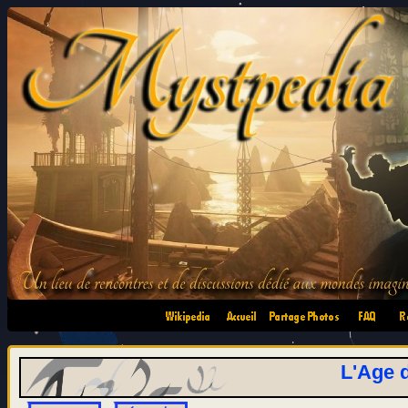
•
•
•
•
L'Age 