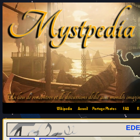
•
•
•
•
EDE