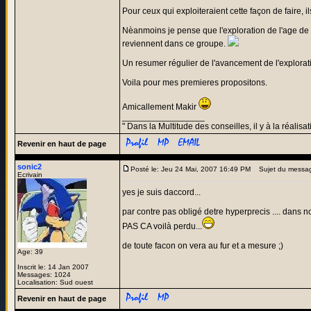
Pour ceux qui exploiteraient cette façon de faire, i
Nèanmoins je pense que l'exploration de l'age de 
reviennent dans ce groupe.
Un resumer régulier de l'avancement de l'explorati
Voila pour mes premieres propositons.
Amicallement Makir
_________________
" Dans la Multitude des conseilles, il y à la réalisat
Revenir en haut de page
sonic2
Posté le: Jeu 24 Mai, 2007 16:49 PM
Sujet du messa
Ecrivain
yes je suis daccord...
par contre pas obligé detre hyperprecis .... dan
PAS CA voilà perdu...
de toute facon on vera au fur et a mesure ;)
Age: 39
Inscrit le: 14 Jan 2007
Messages: 1024
Localisation: Sud ouest
Revenir en haut de page