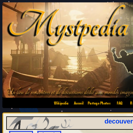
•
•
•
•
decouvert