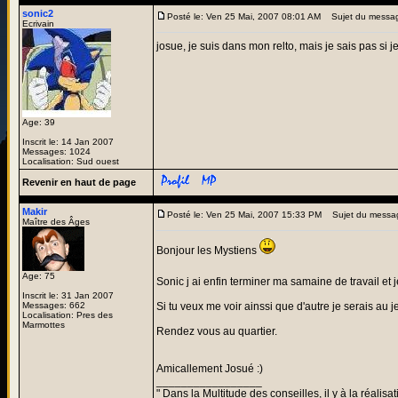
sonic2
Posté le: Ven 25 Mai, 2007 08:01 AM
Sujet du messa
Ecrivain
josue, je suis dans mon relto, mais je sais pas si 
Age: 39
Inscrit le: 14 Jan 2007
Messages: 1024
Localisation: Sud ouest
Revenir en haut de page
Makir
Posté le: Ven 25 Mai, 2007 15:33 PM
Sujet du messa
Maître des Âges
Bonjour les Mystiens
Age: 75
Sonic j ai enfin terminer ma samaine de travail et 
Inscrit le: 31 Jan 2007
Messages: 662
Si tu veux me voir ainssi que d'autre je serais au j
Localisation: Pres des
Marmottes
Rendez vous au quartier.
Amicallement Josué :)
_________________
" Dans la Multitude des conseilles, il y à la réalisat