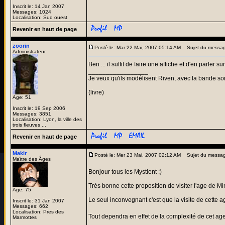
Inscrit le: 14 Jan 2007
Messages: 1024
Localisation: Sud ouest
Revenir en haut de page
zoorin
Posté le: Mar 22 Mai, 2007 05:14 AM
Sujet du messag
Administrateur
Ben ... il suffit de faire une affiche et d'en parler s
_________________
Je veux qu'ils modélisent Riven, avec la bande son
(livre)
Age: 51
Inscrit le: 19 Sep 2006
Messages: 3851
Localisation: Lyon, la ville des
trois fleuves ...
Revenir en haut de page
Makir
Posté le: Mer 23 Mai, 2007 02:12 AM
Sujet du messa
Maître des Âges
Bonjour tous les Mystient :)
Trés bonne cette proposition de visiter l'age de M
Age: 75
Le seul inconvegnant c'est que la visite de cette a
Inscrit le: 31 Jan 2007
Messages: 662
Localisation: Pres des
Tout dependra en effet de la complexité de cet age 
Marmottes