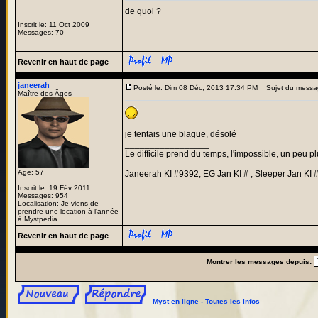
de quoi ?
Inscrit le: 11 Oct 2009
Messages: 70
Revenir en haut de page
janeerah
Posté le: Dim 08 Déc, 2013 17:34 PM
Sujet du messa
Maître des Âges
je tentais une blague, désolé
_________________
Le difficile prend du temps, l'impossible, un peu pl
Age: 57
Janeerah KI #9392, EG Jan KI # , Sleeper Jan KI 
Inscrit le: 19 Fév 2011
Messages: 954
Localisation: Je viens de
prendre une location à l'année
à Mystpedia
Revenir en haut de page
Montrer les messages depuis:
Myst en ligne - Toutes les infos