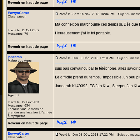
Revenir en haut de page
EowynCarter
Posté le: Sam 16 Nov, 2013 16:04 PM
Sujet du mess
Observateur
Ma connexion marchouille ces temps si. Dès que l
Inscrit le: 11 Oct 2009
Heureusement j'ai le tel portable.
Messages: 70
Revenir en haut de page
janeerah
Posté le: Dim 08 Déc, 2013 17:10 PM
Sujet du messa
Maître des Âges
suis pas convaincu par le téléphone, allez savoir p
_________________
Le difficile prend du temps, l'impossible, un peu pl
Janeerah KI #9392, EG Jan KI # , Sleeper Jan KI 
Age: 57
Inscrit le: 19 Fév 2011
Messages: 954
Localisation: Je viens de
prendre une location à l'année
à Mystpedia
Revenir en haut de page
EowynCarter
Posté le: Dim 08 Déc, 2013 17:22 PM
Sujet du messa
Observateur