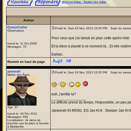
Myst en ligne - Toutes les infos
Auteur
EowynCarter
Posté le: Sam 16 Nov, 2013 15:00 PM
Sujet du mess
Observateur
Pour ceux que j'ai laissé en plan cette après-midi. J
Inscrit le: 11 Oct 2009
Et la bbox à planté à ce moment là... Et elle redém
Messages: 70
Ewilan.
Revenir en haut de page
janeerah
Posté le: Sam 16 Nov, 2013 15:52 PM
Sujet du mess
Maître des Âges
euh, j'arrête la?
_________________
Le difficile prend du temps, l'impossible, un peu pl
Age: 57
Janeerah KI #9392, EG Jan KI # , Sleeper Jan KI 
Inscrit le: 19 Fév 2011
Messages: 954
Localisation: Je viens de
prendre une location à l'année
à Mystpedia