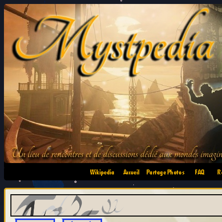
•
•
•
•