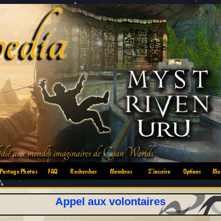
•
•
•
•
•
•
Appel aux volontaires