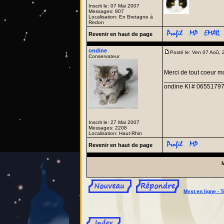
Inscrit le: 07 Mai 2007
Messages: 807
Localisation: En Bretagne à
Redon
Revenir en haut de page
ondine
Posté le: Ven 07 Aoû,
Conservateur
Merci de tout coeur m
_________________
ondine KI # 06551797
Inscrit le: 27 Mai 2007
Messages: 2208
Localisation: Haut-Rhin
Revenir en haut de page
Myst en ligne - T