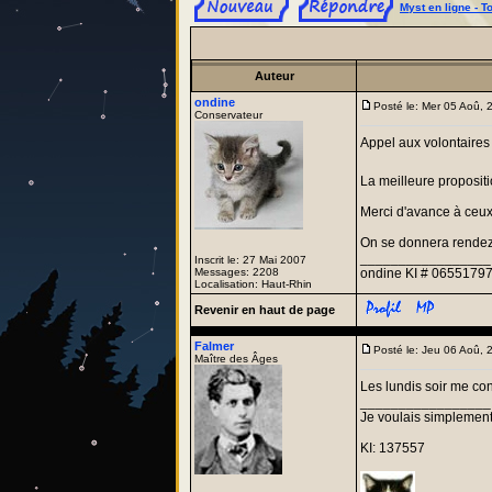
Myst en ligne - T
Auteur
ondine
Posté le: Mer 05 Aoû,
Conservateur
Appel aux volontaires
La meilleure propositi
Merci d'avance à ceux 
On se donnera rendez-
_________________
Inscrit le: 27 Mai 2007
Messages: 2208
ondine KI # 06551797
Localisation: Haut-Rhin
Revenir en haut de page
Falmer
Posté le: Jeu 06 Aoû,
Maître des Âges
Les lundis soir me co
_________________
Je voulais simplement
KI: 137557