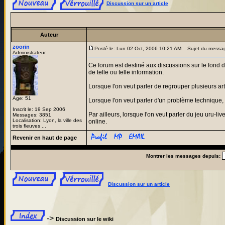
Discussion sur un article
Auteur
zoorin
Posté le: Lun 02 Oct, 2006 10:21 AM
Sujet du messa
Administrateur
Ce forum est destiné aux discussions sur le fond d
de telle ou telle information.
Lorsque l'on veut parler de regrouper plusieurs a
Age: 51
Lorsque l'on veut parler d'un problème technique,
Inscrit le: 19 Sep 2006
Par ailleurs, lorsque l'on veut parler du jeu uru-l
Messages: 3851
Localisation: Lyon, la ville des
online.
trois fleuves ...
Revenir en haut de page
Montrer les messages depuis:
Discussion sur un article
->
Discussion sur le wiki