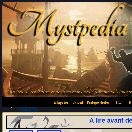
•
•
•
•
A lire avant d