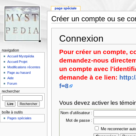
page spéciale
Créer un compte ou se co
Connexion
Pour créer un compte, c
navigation
Accueil Mystpédia
demandez-nous directem
Accueil Projet
un compte avec l'identifi
Modifications récentes
Page au hasard
demande à ce lien:
http:
Aide
Forum
f=8
rechercher
Vous devez activer les témoin
boîte à outils
Nom d’utilisateur :
Pages spéciales
Mot de passe :
Me reconnecter auto