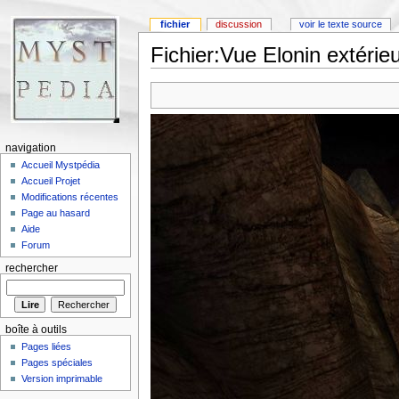
fichier
discussion
voir le texte source
Fichier:Vue Elonin extérieu
navigation
Accueil Mystpédia
Accueil Projet
Modifications récentes
Page au hasard
Aide
Forum
rechercher
boîte à outils
Pages liées
Pages spéciales
Version imprimable