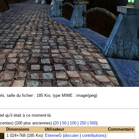
els, taille du fichier : 185 Kio, type MIME : image/jpeg)
tel qu’il était à ce moment-là.
récentes) (100 plus anciennes) (
20
|
50
|
100
|
250
|
500
).
Dimensions
Utilisateur
Commentaire
1 024×768
(185 Kio)
EtienneG
(
discuter
|
contributions
)