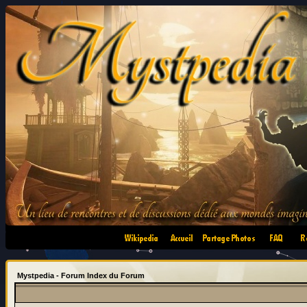
•
•
•
•
Mystpedia - Forum Index du Forum