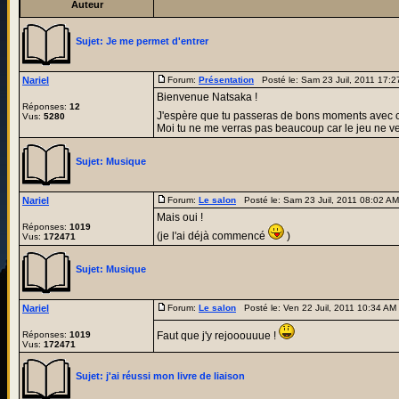
Auteur
Sujet:
Je me permet d'entrer
Nariel
Forum:
Présentation
Posté le: Sam 23 Juil, 2011 17:
Bienvenue Natsaka !
Réponses:
12
J'espère que tu passeras de bons moments avec
Vus:
5280
Moi tu ne me verras pas beaucoup car le jeu ne veu
Sujet:
Musique
Nariel
Forum:
Le salon
Posté le: Sam 23 Juil, 2011 08:02 A
Mais oui !
Réponses:
1019
(je l'ai déjà commencé
)
Vus:
172471
Sujet:
Musique
Nariel
Forum:
Le salon
Posté le: Ven 22 Juil, 2011 10:34 A
Réponses:
1019
Faut que j'y rejooouuue !
Vus:
172471
Sujet:
j'ai réussi mon livre de liaison