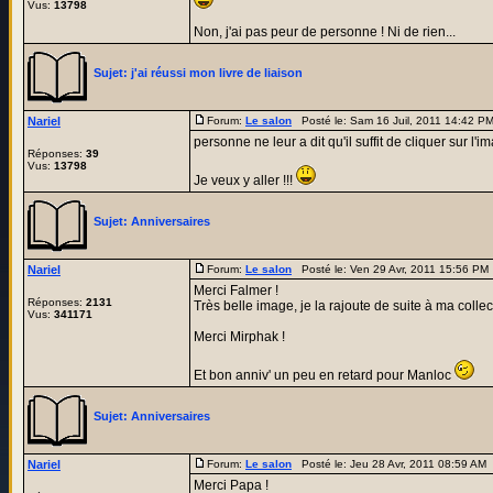
Vus:
13798
Non, j'ai pas peur de personne ! Ni de rien...
Sujet:
j'ai réussi mon livre de liaison
Nariel
Forum:
Le salon
Posté le: Sam 16 Juil, 2011 14:42 P
personne ne leur a dit qu'il suffit de cliquer sur l'i
Réponses:
39
Vus:
13798
Je veux y aller !!!
Sujet:
Anniversaires
Nariel
Forum:
Le salon
Posté le: Ven 29 Avr, 2011 15:56 PM
Merci Falmer !
Réponses:
2131
Très belle image, je la rajoute de suite à ma collec
Vus:
341171
Merci Mirphak !
Et bon anniv' un peu en retard pour Manloc
Sujet:
Anniversaires
Nariel
Forum:
Le salon
Posté le: Jeu 28 Avr, 2011 08:59 AM
Merci Papa !