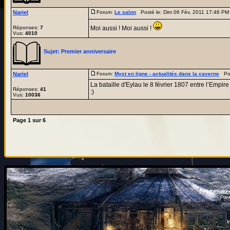
Nariel
Forum:
Le salon
Posté le: Dim 06 Fév, 2011 17:46 P
Réponses:
7
Moi aussi ! Moi aussi !
Vus:
4010
Sujet:
Premier anniversaire
Nariel
Forum:
Myst en ligne - actualités dans la caverne
Post
La bataille d'Eylau le 8 février 1807 entre l’Empire
Réponses:
41
:)
Vus:
10036
Page
1
sur
6
Information
Powe
I