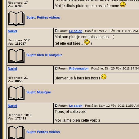
Réponses:
17
Moi je dirais plutot que tu as la flemme
Vus:
6788
Sujet:
Petites vidéos
Nariel
Forum:
Le salon
Posté le: Mer 23 Fév, 2011 11:12 AM
Moi non plus je connaissais pas... :)
Réponses:
517
(et elle est fière...
)
Vus:
113087
Sujet:
bien le bonjour
Nariel
Forum:
Présentation
Posté le: Dim 20 Fév, 2011 14:5
Réponses:
21
Bienvenue à tous les trois !
Vus:
8055
Sujet:
Musique
Nariel
Forum:
Le salon
Posté le: Sam 12 Fév, 2011 11:59 A
Tiens, et cette voix
Réponses:
1019
Vus:
172471
Moi j'aime bien cette voix :)
Sujet:
Petites vidéos