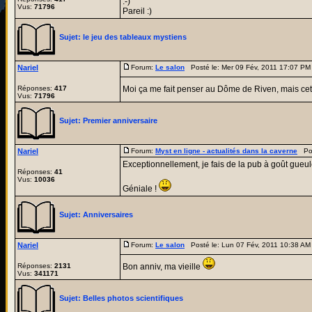
:-)
Vus:
71796
Pareil :)
Sujet:
le jeu des tableaux mystiens
Nariel
Forum:
Le salon
Posté le: Mer 09 Fév, 2011 17:07 P
Réponses:
417
Moi ça me fait penser au Dôme de Riven, mais cett
Vus:
71796
Sujet:
Premier anniversaire
Nariel
Forum:
Myst en ligne - actualités dans la caverne
Post
Exceptionnellement, je fais de la pub à goût gueule 
Réponses:
41
Vus:
10036
Géniale !
Sujet:
Anniversaires
Nariel
Forum:
Le salon
Posté le: Lun 07 Fév, 2011 10:38 A
Réponses:
2131
Bon anniv, ma vieille
Vus:
341171
Sujet:
Belles photos scientifiques