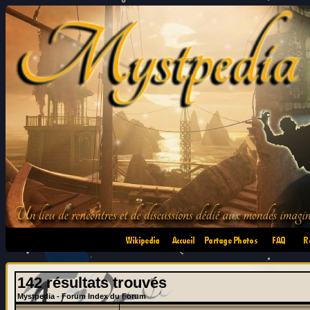
•
•
•
•
142 résultats trouvés
Mystpedia - Forum Index du Forum