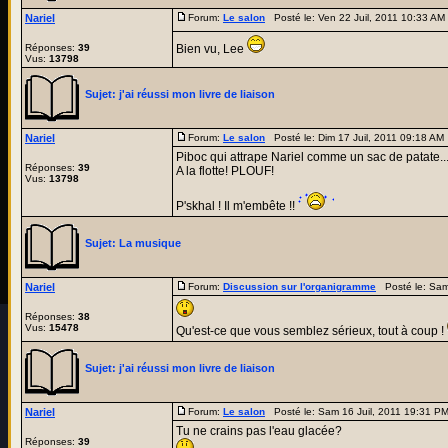
Nariel
Forum:
Le salon
Posté le: Ven 22 Juil, 2011 10:33 A
Réponses:
39
Bien vu, Lee
Vus:
13798
Sujet:
j'ai réussi mon livre de liaison
Nariel
Forum:
Le salon
Posté le: Dim 17 Juil, 2011 09:18 AM
Piboc qui attrape Nariel comme un sac de patate..
Réponses:
39
A la flotte! PLOUF!
Vus:
13798
P'skhal ! Il m'embête !!
Sujet:
La musique
Nariel
Forum:
Discussion sur l'organigramme
Posté le: Sam
Réponses:
38
Vus:
15478
Qu'est-ce que vous semblez sérieux, tout à coup !
Sujet:
j'ai réussi mon livre de liaison
Nariel
Forum:
Le salon
Posté le: Sam 16 Juil, 2011 19:31 P
Tu ne crains pas l'eau glacée?
Réponses:
39