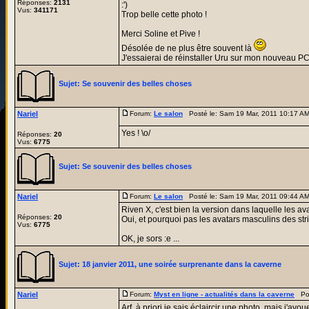
Réponses:
2131
:')
Vus:
341171
Trop belle cette photo !
Merci Soline et Pive !
Désolée de ne plus être souvent là
J'essaierai de réinstaller Uru sur mon nouveau P
Sujet:
Se souvenir des belles choses
Nariel
Forum:
Le salon
Posté le: Sam 19 Mar, 2011 10:17 A
Yes ! \o/
Réponses:
20
Vus:
6775
Sujet:
Se souvenir des belles choses
Nariel
Forum:
Le salon
Posté le: Sam 19 Mar, 2011 09:44 A
Riven X, c'est bien la version dans laquelle les av
Réponses:
20
Oui, et pourquoi pas les avatars masculins des strin
Vus:
6775
OK, je sors :e ...
Sujet:
18 janvier 2011, une soirée surprenante dans la caverne
Nariel
Forum:
Myst en ligne - actualités dans la caverne
Pos
Arf, à priori je sais éclaircir une photo, mais j'av