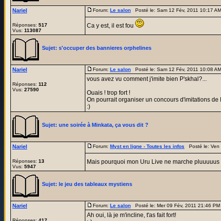
Nariel
Forum:
Le salon
Posté le: Sam 12 Fév, 2011 10:17 A
Réponses:
517
Ca y est, il est fou
Vus:
113087
Sujet:
s'occuper des bannieres orphelines
Nariel
Forum:
Le salon
Posté le: Sam 12 Fév, 2011 10:08 A
vous avez vu comment j'imite bien P'skhal?...
Réponses:
112
Vus:
27590
Ouais ! trop fort !
On pourrait organiser un concours d'imitations de 
:)
Sujet:
une soirée à Minkata, ça vous dit ?
Nariel
Forum:
Myst en ligne - Toutes les infos
Posté le: Ven 
Réponses:
13
Mais pourquoi mon Uru Live ne marche pluuuuus
Vus:
5947
Sujet:
le jeu des tableaux mystiens
Nariel
Forum:
Le salon
Posté le: Mer 09 Fév, 2011 21:46 P
Ah oui, là je m'incline, t'as fait fort!
Réponses:
417