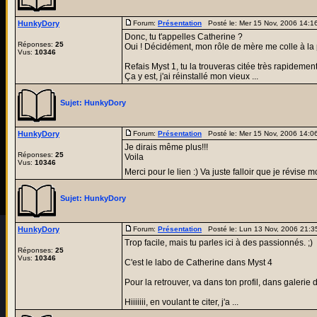
HunkyDory
Forum:
Présentation
Posté le: Mer 15 Nov, 2006 14:
Donc, tu t'appelles Catherine ?
Réponses:
25
Oui ! Décidément, mon rôle de mère me colle à la 
Vus:
10346
Refais Myst 1, tu la trouveras citée très rapidement.
Ça y est, j'ai réinstallé mon vieux ...
Sujet:
HunkyDory
HunkyDory
Forum:
Présentation
Posté le: Mer 15 Nov, 2006 14:
Je dirais même plus!!!
Réponses:
25
Voila
Vus:
10346
Merci pour le lien :) Va juste falloir que je révise
Sujet:
HunkyDory
HunkyDory
Forum:
Présentation
Posté le: Lun 13 Nov, 2006 21:
Trop facile, mais tu parles ici à des passionnés. ;)
Réponses:
25
Vus:
10346
C'est le labo de Catherine dans Myst 4
Pour la retrouver, va dans ton profil, dans galerie d
Hiiiiiii, en voulant te citer, j'a ...