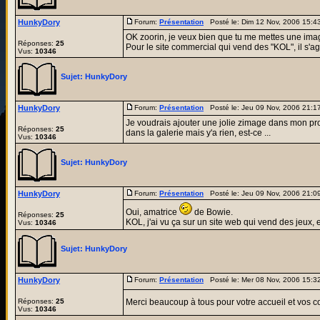
HunkyDory
Forum:
Présentation
Posté le: Dim 12 Nov, 2006 15:
OK zoorin, je veux bien que tu me mettes une image
Réponses:
25
Pour le site commercial qui vend des "KOL", il s'agit 
Vus:
10346
Sujet:
HunkyDory
HunkyDory
Forum:
Présentation
Posté le: Jeu 09 Nov, 2006 21:
Je voudrais ajouter une jolie zimage dans mon profil
Réponses:
25
dans la galerie mais y'a rien, est-ce ...
Vus:
10346
Sujet:
HunkyDory
HunkyDory
Forum:
Présentation
Posté le: Jeu 09 Nov, 2006 21:
Oui, amatrice
de Bowie.
Réponses:
25
KOL, j'ai vu ça sur un site web qui vend des jeux, entr
Vus:
10346
Sujet:
HunkyDory
HunkyDory
Forum:
Présentation
Posté le: Mer 08 Nov, 2006 15:
Réponses:
25
Merci beaucoup à tous pour votre accueil et vos co
Vus:
10346