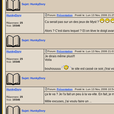
Sujet:
HunkyDory
HunkyDory
Forum:
Présentation
Posté le: Lun 13 Nov, 2006 21:
Ca serait pas sur un des jeux de Myst ?
Réponses:
25
Vus:
10346
Alors ? C'est dans lequel ? Et on lève le doigt av
Sujet:
HunkyDory
HunkyDory
Forum:
Présentation
Posté le: Lun 13 Nov, 2006 21:
Je dirais même plus!!!
Réponses:
25
Voila
Vus:
10346
bouhouuuu
le site est cassé ce soir, j'irai 
Sujet:
HunkyDory
HunkyDory
Forum:
Présentation
Posté le: Lun 13 Nov, 2006 10:
ça te va ? Je l'a fait un peu à la va-vite. En fait, 
Réponses:
25
Vus:
10346
Mille excuses, j'ai voulu faire un ...
Sujet:
HunkyDory