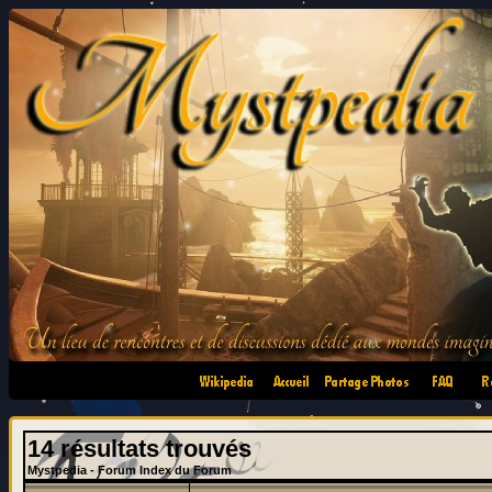
•
•
•
•
14 résultats trouvés
Mystpedia - Forum Index du Forum