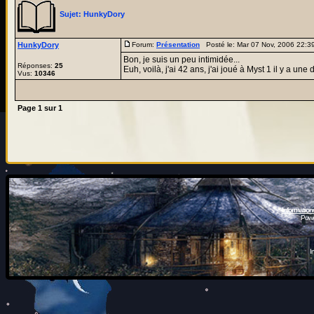
Sujet:
HunkyDory
HunkyDory
Forum:
Présentation
Posté le: Mar 07 Nov, 2006 22:
Bon, je suis un peu intimidée...
Réponses:
25
Euh, voilà, j'ai 42 ans, j'ai joué à Myst 1 il y a un
Vus:
10346
Page
1
sur
1
Information
Powe
I