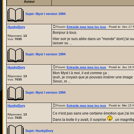
Auteur
Sujet:
Myst I version 1994
HunkyDory
Forum:
Entraide pour tous les jeux
Posté le: Ven 17 
Bonjour à tous.
Réponses:
13
Hier soir je suis allée dans un "monde" dont j'ai o
Vus:
7035
laisser su ...
Sujet:
Myst I version 1994
HunkyDory
Forum:
Entraide pour tous les jeux
Posté le: Jeu 16 
Mon Myst I à moi, il est comme ça :
Réponses:
13
(euh, je croyais que je pouvais insérer une image 
Vus:
7035
Sinon, m ...
Sujet:
Myst I version 1994
HunkyDory
Forum:
Entraide pour tous les jeux
Posté le: Mer 15 
Ce n'est pas sans une certaine émotion que j'ai 
Réponses:
13
Vus:
7035
Dans la boite il y avait, ô surprise
, un magnifiq
Sujet:
HunkyDory