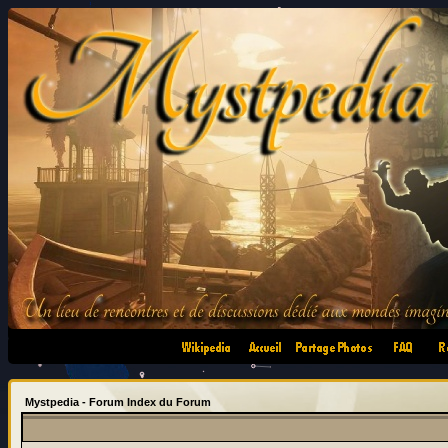
•
•
•
•
Mystpedia - Forum Index du Forum