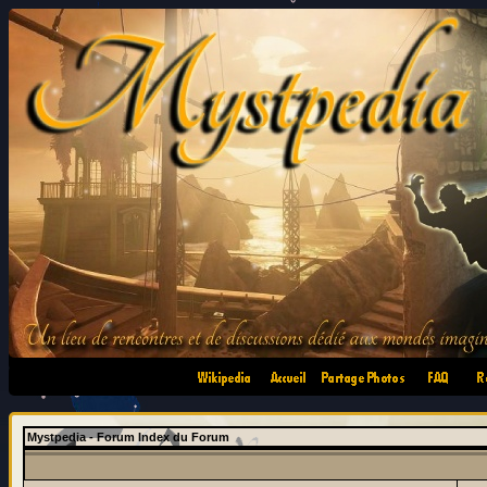
•
•
•
•
Mystpedia - Forum Index du Forum