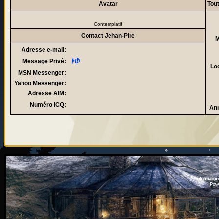
Avatar
Tout
Contemplatif
Contact Jehan-Pire
M
Adresse e-mail:
Message Privé:
Loc
MSN Messenger:
Yahoo Messenger:
Adresse AIM:
Numéro ICQ:
Ann
Information
Powe
I