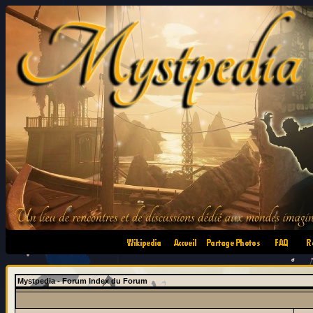
•
•
•
•
Mystpedia - Forum Index du Forum