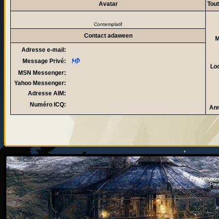
Avatar
Tou
Contemplatif
Contact adaween
M
Adresse e-mail:
Message Privé:
Loc
MSN Messenger:
Yahoo Messenger:
Adresse AIM:
Numéro ICQ:
Ann
Information
Powe
I