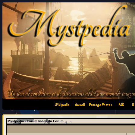
•
•
•
•
Mystpedia - Forum Index du Forum