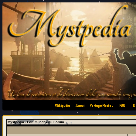
•
•
•
•
Mystpedia - Forum Index du Forum