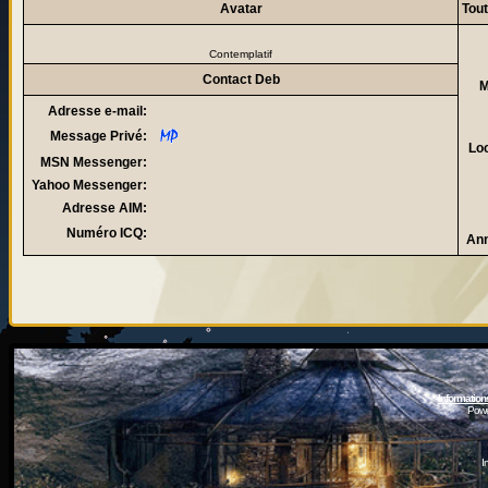
Avatar
Tout
Contemplatif
Contact Deb
M
Adresse e-mail:
Message Privé:
Loc
MSN Messenger:
Yahoo Messenger:
Adresse AIM:
Numéro ICQ:
Ann
Information
Powe
I