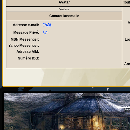
Avatar
Tout
Visiteur
Contact lanomalie
M
Adresse e-mail:
Message Privé:
MSN Messenger:
Loc
Yahoo Messenger:
Adresse AIM:
Numéro ICQ:
Ann
Information
Powe
I