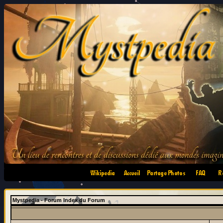
•
•
•
•
Mystpedia - Forum Index du Forum