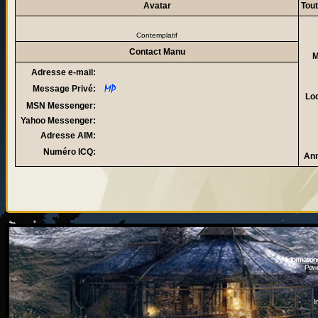
Avatar
Tou
Contemplatif
Contact Manu
M
Adresse e-mail:
Message Privé:
Loc
MSN Messenger:
Yahoo Messenger:
Adresse AIM:
Numéro ICQ:
Ann
Information
Powe
I