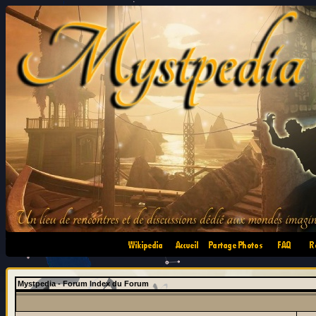
•
•
•
•
Mystpedia - Forum Index du Forum