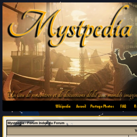
•
•
•
•
Mystpedia - Forum Index du Forum
V