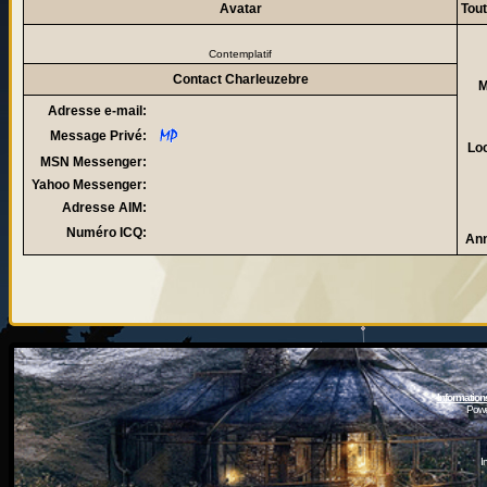
Avatar
Tout
Contemplatif
Contact Charleuzebre
M
Adresse e-mail:
Message Privé:
Loc
MSN Messenger:
Yahoo Messenger:
Adresse AIM:
Numéro ICQ:
Ann
Information
Powe
I