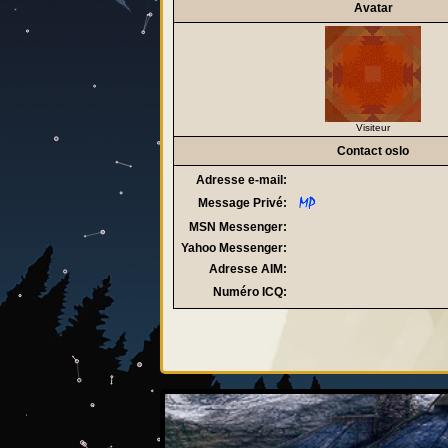
Avatar
Visiteur
Contact oslo
Adresse e-mail:
Message Privé:
MSN Messenger:
Yahoo Messenger:
Adresse AIM:
Numéro ICQ: