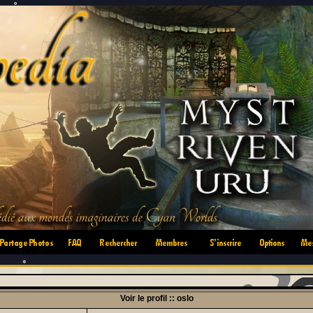
•
•
•
•
•
•
Voir le profil :: oslo