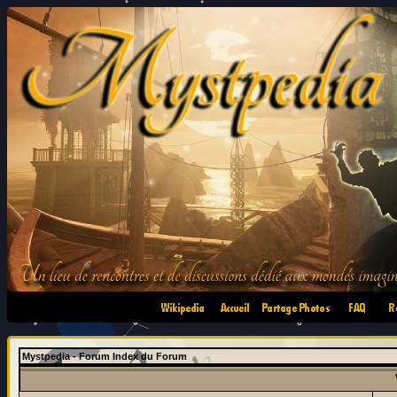
•
•
•
•
Mystpedia - Forum Index du Forum