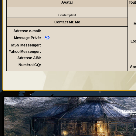
Avatar
Tout
Contemplatif
Contact Mr. Mo
M
Adresse e-mail:
Message Privé:
Loc
MSN Messenger:
Yahoo Messenger:
Adresse AIM:
Numéro ICQ:
Ann
Information
Powe
I