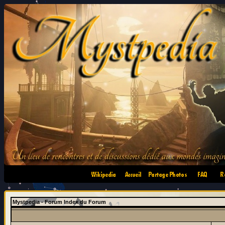
•
•
•
•
Mystpedia - Forum Index du Forum