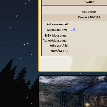
Avatar
Contemplatif
Contact Tib0169
Adresse e-mail:
Message Privé:
MSN Messenger:
Yahoo Messenger:
Adresse AIM:
Numéro ICQ: