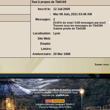
Tout à propos de Tib0169
Inscrit le:
12 Juil 2009
:
Mar 08 Juin, 2021 03:48 AM
Messages:
2
[0.01% du total / 0.00 messages par jour]
Trouver tous les messages de Tib0169
Galerie privée de Tib0169
Localisation:
Lyon
Site Web:
Emploi:
Loisirs:
Anniversaire:
20 Mar 1988
Sauter vers
Informations relatives à la collecte de données personnelles
Powered by
phpBB
© 2001, 2018 phpBB Group
Traduction par :
phpBB-fr.com
Inscriptions bloqués / messages: 56949 / 0
Theme by Helodwyn, RicKy & Piboc