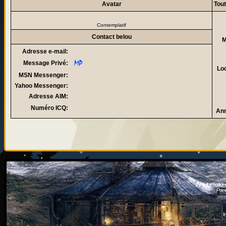
Avatar
Tout
Contemplatif
Contact belou
M
Adresse e-mail:
Message Privé:
Loc
MSN Messenger:
Yahoo Messenger:
Adresse AIM:
Numéro ICQ:
Ann
Information
Powe
I