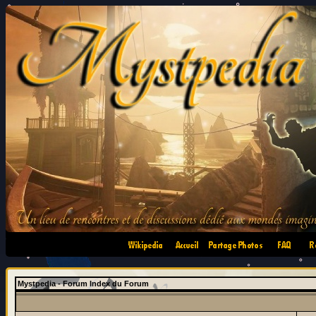
•
•
•
•
Mystpedia - Forum Index du Forum