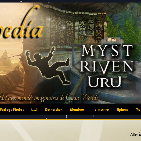
•
•
•
•
•
•
Aller 