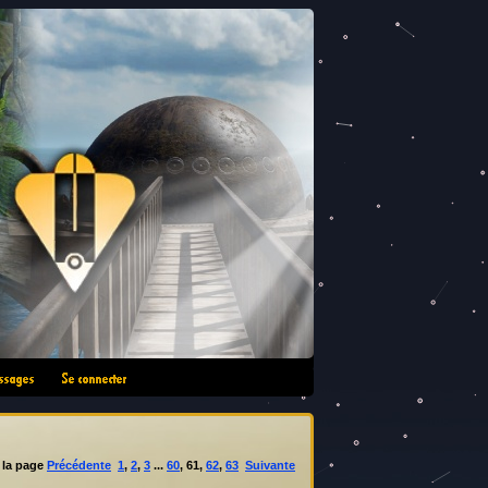
•
à la page
Précédente
1
,
2
,
3
...
60
,
61
,
62
,
63
Suivante