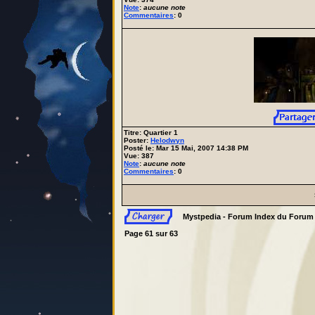
Note
:
aucune note
Commentaires
: 0
Titre: Quartier 1
Poster:
Helodwyn
Posté le: Mar 15 Mai, 2007 14:38 PM
Vue: 387
Note
:
aucune note
Commentaires
: 0
Mystpedia - Forum Index du Forum
Page
61
sur
63