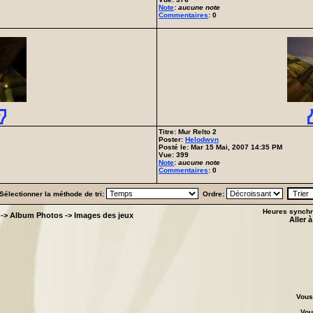
Note
:
aucune note
Commentaires
: 0
Titre: Mur Relto 2
Poster:
Helodwyn
Posté le: Mar 15 Mai, 2007 14:35 PM
Vue: 399
Note
:
aucune note
Commentaires
: 0
Sélectionner la méthode de tri:
Ordre:
Heures synchro
->
Album Photos
->
Images des jeux
Aller 
Vou
Vo