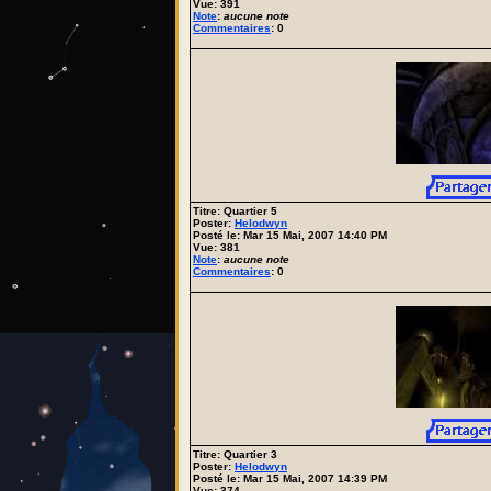
Vue: 391
Note
:
aucune note
Commentaires
: 0
Titre: Quartier 5
Poster:
Helodwyn
Posté le: Mar 15 Mai, 2007 14:40 PM
Vue: 381
Note
:
aucune note
Commentaires
: 0
Titre: Quartier 3
Poster:
Helodwyn
Posté le: Mar 15 Mai, 2007 14:39 PM
Vue: 374