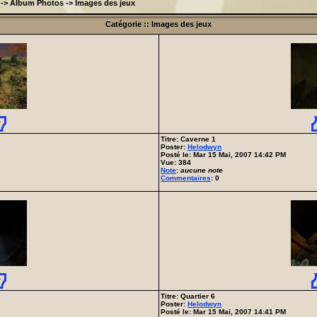
->
Album Photos
->
Images des jeux
Catégorie :: Images des jeux
Titre: Caverne 1
Poster:
Helodwyn
Posté le: Mar 15 Mai, 2007 14:42 PM
Vue: 384
Note
:
aucune note
Commentaires
: 0
Titre: Quartier 6
Poster:
Helodwyn
Posté le: Mar 15 Mai, 2007 14:41 PM