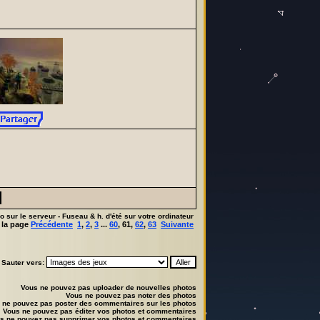
 sur le serveur - Fuseau & h. d'été sur votre ordinateur
à la page
Précédente
1
,
2
,
3
...
60
,
61
,
62
,
63
Suivante
Sauter vers:
Vous
ne pouvez pas
uploader de nouvelles photos
Vous
ne pouvez pas
noter des photos
s
ne pouvez pas
poster des commentaires sur les photos
Vous
ne pouvez pas
éditer vos photos et commentaires
us
ne pouvez pas
supprimer vos photos et commentaires