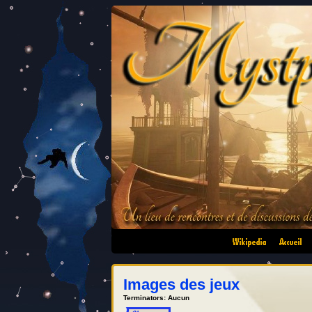
•
•
Images des jeux
Terminators: Aucun